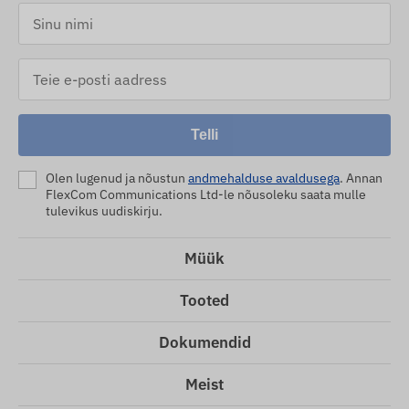
Telli
Olen lugenud ja nõustun
andmehalduse avaldusega
. Annan
FlexCom Communications Ltd-le nõusoleku saata mulle
tulevikus uudiskirju.
Müük
Tooted
Dokumendid
Meist