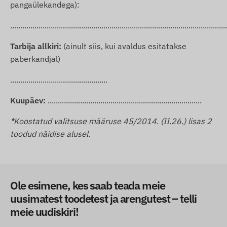
pangaülekandega):
...........................................................................................................
Tarbija allkiri:
(ainult siis, kui avaldus esitatakse
paberkandjal)
................................................
Kuupäev:
............................................................................
*Koostatud valitsuse määruse
45/2014. (II.26.)
lisas 2
toodud näidise alusel.
Ole esimene, kes saab teada meie
uusimatest toodetest ja arengutest – telli
meie uudiskiri!