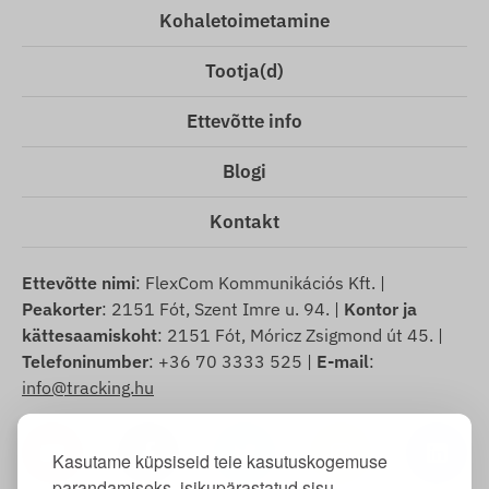
Kohaletoimetamine
Tootja(d)
Ettevõtte info
Blogi
Kontakt
Ettevõtte nimi
: FlexCom Kommunikációs Kft. |
Peakorter
: 2151 Fót, Szent Imre u. 94. |
Kontor ja
kättesaamiskoht
: 2151 Fót, Móricz Zsigmond út 45. |
Telefoninumber
: +36 70 3333 525 |
E-mail
:
info@tracking.hu
Kasutame küpsiseid teie kasutuskogemuse
parandamiseks, isikupärastatud sisu