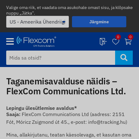
Valige oma riik, et vaadata oma asukohale omast sisu, ja klõpsake
nuppu „Jätka”.
Järgmine
0
0
Taganemisavalduse näidis –
FlexCom Communications Ltd.
Lepingu ülesütlemise avaldus*
Saaja:
FlexCom Communications Ltd (aadress: 2151
Fót, Móricz Zsigmond út 45., e-post: info@tracking.hu)
Mina, allakirjutanu, teatan käesolevaga, et kasutan oma