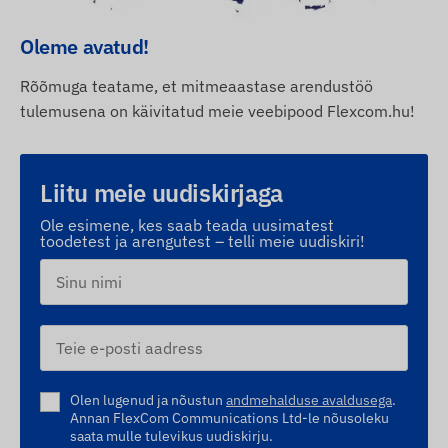
Oleme avatud!
Rõõmuga teatame, et mitmeaastase arendustöö
tulemusena on käivitatud meie veebipood Flexcom.hu!
Liitu meie uudiskirjaga
Ole esimene, kes saab teada uusimatest
toodetest ja arengutest – telli meie uudiskiri!
Olen lugenud ja nõustun
andmehalduse avaldusega
.
Annan FlexCom Communications Ltd-le nõusoleku
saata mulle tulevikus uudiskirju.