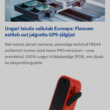
Ungari leiutis vallutab Euroopa: Flexcom
esitleb uut jalgratta GPS-jälgijat
Neli aastat pärast esimese, patendiga kaitstud FB244
esitlemist toome nüüd teieni PRO-versiooni – oma
arendatud, 100% ungari trükkplaadiga (PCB), mis jõuab
ka eksporditurgudele.