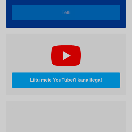
Telli
Liitu meie YouTube\'i kanalitega!