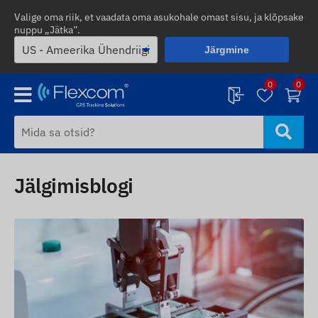
Valige oma riik, et vaadata oma asukohale omast sisu, ja klõpsake
nuppu „Jätka”.
Järgmine
0
0
Jälgimisblogi