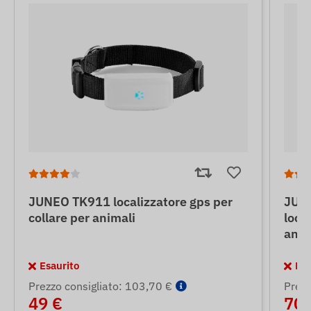
JUNEO TK911 localizzatore gps per
JUNE
collare per animali
loca
anim
Esaurito
Esa
Prezzo consigliato: 103,70 €
Prezz
49 €
70 