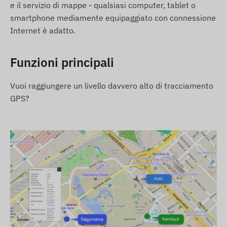
impostazioni di fabbrica. Sara tua responsabilita
e il servizio di mappe - qualsiasi computer, tablet o
procurarti e configurare la scheda SIM
smartphone mediamente equipaggiato con connessione
necessaria per il funzionamento e gestire la sua
Internet è adatto.
operativita (ricarica, verifica annuale dei dati).
Se acquisti il dispositivo con un abbonamento
Funzioni principali
software ma senza scheda SIM, consegniamo il
dispositivo gia registrato nel nostro software e
Vuoi raggiungere un livello davvero alto di tracciamento
pronto per l'uso. Tuttavia, sara tua
GPS?
responsabilita procurarti, configurare e gestire
la scheda SIM.
Se acquisti il dispositivo con abbonamento
software e scheda SIM da noi, consegniamo il
dispositivo e la scheda SIM pronti per funzionare
con il software e ci occupiamo anche della
manutenzione continua della scheda – non avrai
alcuna responsabilita a riguardo.
In caso di abbonamento software, se oltre alle