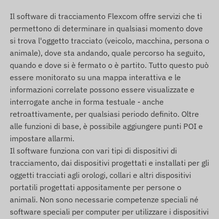
Questi garantiscono la raccolta e la trasmissione
Il software di tracciamento Flexcom offre servizi che ti
dei dati, nonché la comunicazione con il telefono
permettono di determinare in qualsiasi momento dove
del proprietario o, nel caso dell'uso di un software
si trova l'oggetto tracciato (veicolo, macchina, persona o
di tracciamento, con il sistema centrale di raccolta
animale), dove sta andando, quale percorso ha seguito,
e elaborazione dati. Il dispositivo comunica
quando e dove si è fermato o è partito. Tutto questo può
tramite le reti degli operatori mobili, utilizzando
essere monitorato su una mappa interattiva e le
una scheda SIM inserita (sostituibile).
informazioni correlate possono essere visualizzate e
Regioni operative
interrogate anche in forma testuale - anche
retroattivamente, per qualsiasi periodo definito. Oltre
Il dispositivo e compatibile con le reti GSM
alle funzioni di base, è possibile aggiungere punti POI e
operanti nelle seguenti regioni:
impostare allarmi.
Il software funziona con vari tipi di dispositivi di
2G: Mondo
tracciamento, dai dispositivi progettati e installati per gli
Opzioni di acquisto
oggetti tracciati agli orologi, collari e altri dispositivi
portatili progettati appositamente per persone o
Se acquisti solo il dispositivo (senza
animali. Non sono necessarie competenze speciali né
abbonamento software), lo consegniamo con le
software speciali per computer per utilizzare i dispositivi