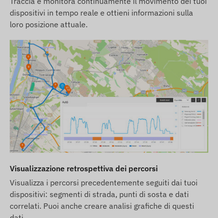
Traccia e monitora continuamente il movimento dei tuoi
di errori. Il produttore si riserva il diritto di
dispositivi in tempo reale e ottieni informazioni sulla
modificare alcuni parametri del prodotto o del suo
loro posizione attuale.
imballaggio senza preavviso - l'aggiornamento di
questi dati sul nostro sito web avviene dopo la
rilevazione e la valutazione di tali modifiche.
Visualizzazione retrospettiva dei percorsi
Visualizza i percorsi precedentemente seguiti dai tuoi
dispositivi: segmenti di strada, punti di sosta e dati
correlati. Puoi anche creare analisi grafiche di questi
dati.