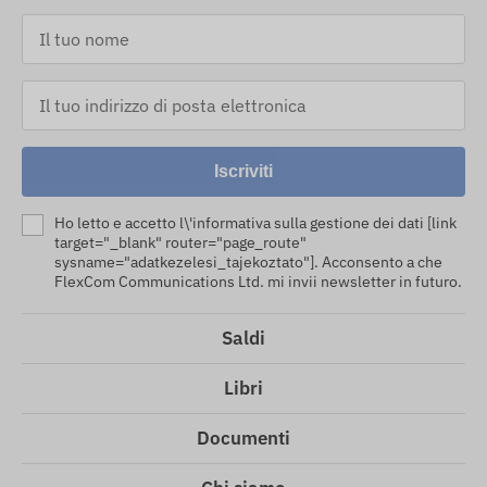
Iscriviti
Ho letto e accetto l\'informativa sulla gestione dei dati [link
target="_blank" router="page_route"
sysname="adatkezelesi_tajekoztato"]. Acconsento a che
FlexCom Communications Ltd. mi invii newsletter in futuro.
Saldi
Libri
Documenti