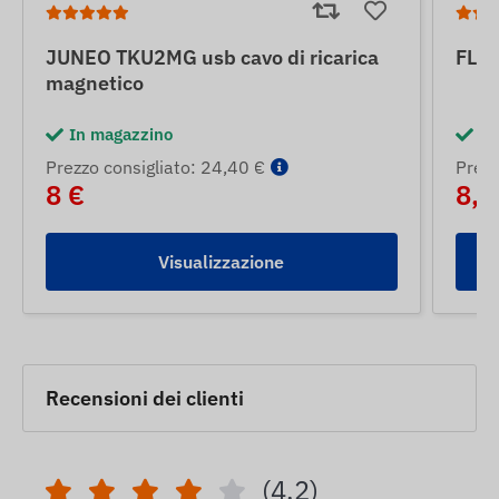
JUNEO TKU2MG usb cavo di ricarica
FLE
magnetico
In magazzino
In
Prezzo consigliato: 24,40 €
Prezz
8 €
8,5
Visualizzazione
Recensioni dei clienti
(4.2)