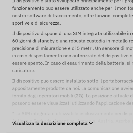
Il dispositivo e stato sviluppato principalmente per i prop
funzionamento puo essere utilizzato anche per il monitorag
nostro software di tracciamento, offre funzioni complete
sportive e di sicurezza.
Il dispositivo dispone di una SIM integrata utilizzabile i
60 giorni di standby e una robusta custodia in metallo re
precisione di misurazione e di 5 metri. Un sensore di m
in caso di spostamento non autorizzato del dispositivo o
essere spento. In caso di esaurimento della batteria, s
caricatore.
Il dispositivo puo essere installato sotto il portaborraccia
appositamente prodotte da noi. La comunicazione avvien
fornita dagli operatori mobili (2G). La posizione attuale d
possono essere visualizzati utilizzando l'applicazione de
* La SIM integrata e utilizzabile esclusivamente nei dispo
Antigua e Barbuda, Argentina, Armenia, Austria, Azerbaig
Visualizza la descrizione completa
Isole Vergini Britanniche, Bulgaria, Cambogia, Isole Caym