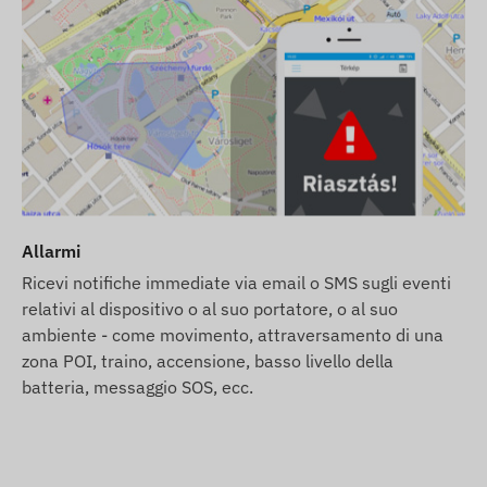
er desktop e mobile per un anno
nnessione attiva con i sistemi di localizzazione
scono la raccolta e la trasmissione dei dati e la
di utilizzo di software di tracciamento, con il sistema
munica tramite le reti degli operatori mobili, utilizzando
Allarmi
Ricevi notifiche immediate via email o SMS sugli eventi
le seguenti regioni:
relativi al dispositivo o al suo portatore, o al suo
ambiente - come movimento, attraversamento di una
zona POI, traino, accensione, basso livello della
batteria, messaggio SOS, ecc.
scheda SIM e licenza software.
 occupiamo della manutenzione continua - non avrete