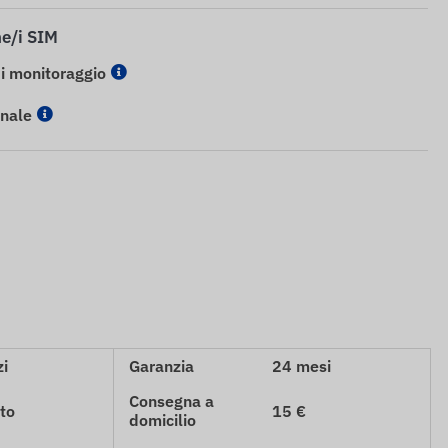
ne/i SIM
di monitoraggio
onale
zi
Garanzia
24 mesi
Consegna a
to
15 €
domicilio