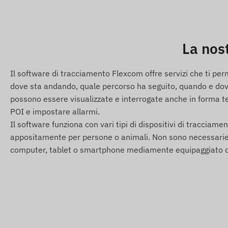
Ceca, Danimarca, Dominica, Egitto, El Salvador, Guinea Eq
Germania, Gibilterra, Gran Bretagna, Grecia, Groenland
Islanda, India, Indonesia, Irlanda, Isola di Man, Israele,
Kirghizistan, Lettonia, Liechtenstein, Lituania, Lussemb
La nos
Mongolia, Montenegro, Montserrat, Paesi Bassi, Nuova Z
Paraguay, Peru, Filippine, Polonia, Portogallo, Romania, R
Il software di tracciamento Flexcom offre servizi che ti pe
Grenadine, Serbia, Slovacchia, Slovenia, Sudafrica, Spagna
dove sta andando, quale percorso ha seguito, quando e dove
Turchia, Turks e Caicos, Ucraina, Emirati Arabi Uniti, Sta
possono essere visualizzate e interrogate anche in forma tes
POI e impostare allarmi.
Servizi e caratteristiche
Il software funziona con vari tipi di dispositivi di tracciamento
Compatibilita con piu sistemi satellitari (GPS, GLON
appositamente per persone o animali. Non sono necessarie co
computer, tablet o smartphone mediamente equipaggiato c
Comunicazione tra il dispositivo e il proprietario tra
Impostazioni operative, richiesta di posizione tramite
Intervallo di misurazione della posizione personalizzab
Avvisi push, email e SMS
Accensione all'alimentazione
Custodia resistente alla polvere e agli spruzzi (IP65)