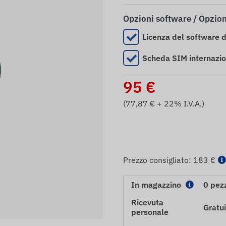
Opzioni software / Opzio
Licenza del software 
Scheda SIM internazi
95
€
(
77,87
€ + 22% I.V.A.)
Prezzo consigliato:
183 €
In magazzino
0 pez
Ricevuta
Gratui
personale