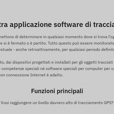
uatoriale, Estonia, Isole Faroe, Finlandia, Francia,
ia, Grenada, Guernsey, Guyana, Hong Kong, Ungheria,
 Italia, Jersey, Giordania, Kazakistan, Kosovo,
urgo, Malesia, Malta, Messico, Moldavia, Monaco,
tra applicazione software di tracc
elanda, Macedonia del Nord, Norvegia, Oman, Palestina,
ussia, Saint Kitts e Nevis, Saint Lucia, Saint Vincent e
rmettono di determinare in qualsiasi momento dove si trova l'o
, Sri Lanka, Svezia, Svizzera, Thailandia, Tunisia,
 si è fermato o è partito. Tutto questo può essere monitorato
ti Uniti, Vietnam e Hong Kong.
tuale - anche retroattivamente, per qualsiasi periodo definito.
, dai dispositivi progettati e installati per gli oggetti tracciati a
ASS, GALILEO, BEIDOU)
mpetenze speciali né software speciali per computer per utilizz
on connessione Internet è adatto.
mite reti GSM 2G, con una scheda SIM micro
 software
Funzioni principali
ile (min. 10 sec)
Vuoi raggiungere un livello davvero alto di tracciamento GPS?