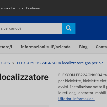
 zona e fai clic su Continua.
ttore/i
Informazioni sull\'azienda
Blog
Conta
O GPS
FLEXCOM FB224GN6004 localizzatore gps per bici
calizzatore
FLEXCOM FB224GN6004 tracke
per biciclette, biciclette ele
avvisi. Installazione sotto i
le reti degli operatori mobi
Ulteriori informazioni