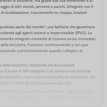
rietari di biciclette, ma grazie alle sue dimensioni e al
gio di altri veicoli, persone o pacchi. Integrato con il
 di localizzazione, tracciamento su mappa, funzioni
n qualsiasi parte del mondo*, una batteria che garantisce
sistente agli agenti esterni e impermeabile (IP65). La
ovimento integrato consente di ricevere avvisi immediati
 della bicicletta. Funziona continuamente e non puo
i riaccende automaticamente quando collegato al
 della bicicletta utilizzando viti di sicurezza
e tramite la SIM integrata e la connessione Internet
el dispositivo, il percorso precedente, le statistiche, ecc.
sktop o mobile da noi sviluppata e gestita.
sitivi GPS nei seguenti paesi: Albania, Algeria, Anguilla,
ian, Barbados, Bielorussia, Belgio, Bosnia ed Erzegovina,
an, Cile, Cina, Colombia, Croazia, Cipro, Repubblica