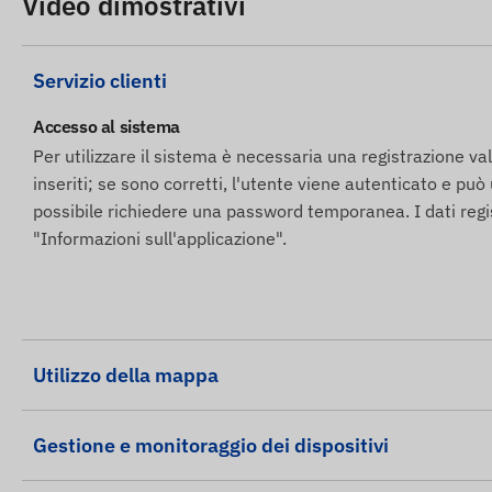
Video dimostrativi
alcun compito a riguardo.
Se desiderate utilizzare il nostro servizio di avvisi SMS,
Servizio clienti
online.
Accesso al sistema
Altre informazioni
Per utilizzare il sistema è necessaria una registrazione val
inseriti; se sono corretti, l'utente viene autenticato e può
Il dispositivo e protetto da un'etichetta di sicurezza,
possibile richiedere una password temporanea. I dati regi
invalidare la garanzia.
"Informazioni sull'applicazione".
Se desiderate trasferire il dispositivo a qualcun altro, 
dell'utente.
Garantiamo l'assistenza tecnica anche dopo il periodo
GSM, scheda madre e batteria).
Utilizzo della mappa
Questo dispositivo funziona esclusivamente su rete 2G. Qu
servizi GSM in alcuni paesi (ad esempio, in Svizzera) e s
Europa entro il 31 dicembre 2025. Nel caso di un determi
Gestione e monitoraggio dei dispositivi
situazione attuale a livello locale, ma se pianificate a lu