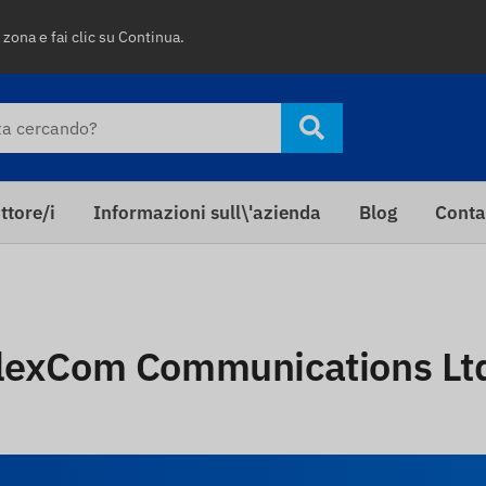
 zona e fai clic su Continua.
ttore/i
Informazioni sull\'azienda
Blog
Conta
 FlexCom Communications Lt