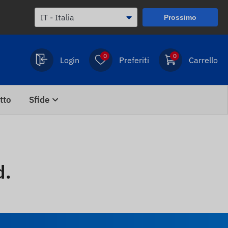
Prossimo
0
0
Login
Preferiti
Carrello
tto
Sfide
d.