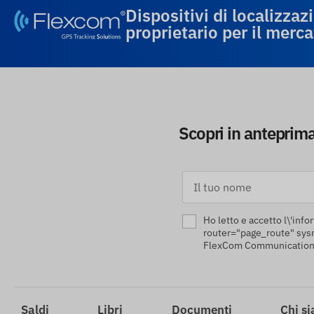
Dispositivi di localizza
proprietario per il merc
Scopri in anteprima 
Ho letto e accetto l\'info
router="page_route" sys
FlexCom Communications L
Saldi
Libri
Documenti
Chi s