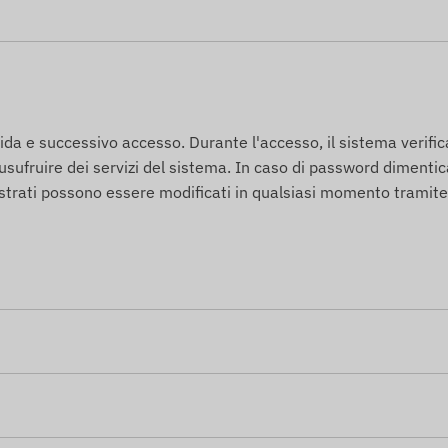
scheda SIM e licenza software.
ida e successivo accesso. Durante l'accesso, il sistema verifica
 usufruire dei servizi del sistema. In caso di password dimentic
 occupiamo della manutenzione continua - non avrete
strati possono essere modificati in qualsiasi momento tramite
 acquistate una carta di credito SMS nel nostro negozio
 e vietato smontarlo, poiché potrebbe danneggiarsi e
contattate il nostro servizio clienti per la riassegnazione