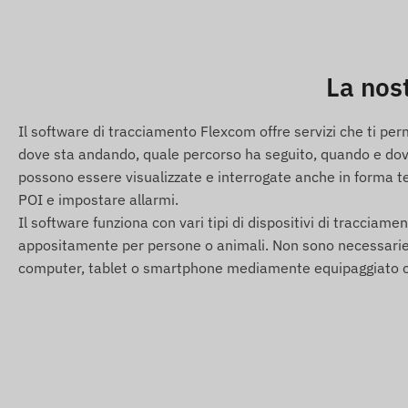
Ceca, Danimarca, Dominica, Egitto, El Salvador, Guinea Eq
Germania, Gibilterra, Gran Bretagna, Grecia, Groenland
Islanda, India, Indonesia, Irlanda, Isola di Man, Israele,
La nos
Kirghizistan, Lettonia, Liechtenstein, Lituania, Lussemb
Mongolia, Montenegro, Montserrat, Paesi Bassi, Nuova Z
Il software di tracciamento Flexcom offre servizi che ti pe
Paraguay, Peru, Filippine, Polonia, Portogallo, Romania, R
dove sta andando, quale percorso ha seguito, quando e dove
Grenadine, Serbia, Slovacchia, Slovenia, Sudafrica, Spagna
possono essere visualizzate e interrogate anche in forma tes
Turchia, Turks e Caicos, Ucraina, Emirati Arabi Uniti, Sta
POI e impostare allarmi.
Servizi e caratteristiche
Il software funziona con vari tipi di dispositivi di tracciamento
appositamente per persone o animali. Non sono necessarie co
Compatibilita con piu sistemi satellitari (GPS, GLON
computer, tablet o smartphone mediamente equipaggiato c
Comunicazione tra il dispositivo e il proprietario tra
Impostazioni operative, richiesta di posizione tramite
Intervallo di misurazione della posizione personalizzab
Avvisi push, email e SMS
Accensione all'alimentazione