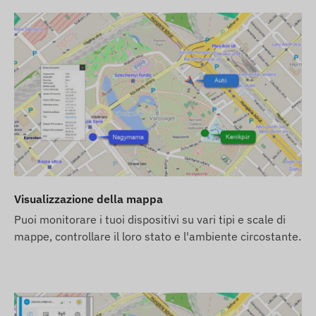
Custodia robusta e resistente all'acqua (IP65)
Accelerometro e giroscopio integrati
Batteria interna con 15 giorni di standby
Antenna GNSS interna ad alta sensibilita
Indicatori LED per il controllo del funzionamento
Commutazione automatica tra modalita di sospensione 
Dimensioni della fascetta di montaggio:
Dimensioni esterne: 66 mm x 63,3 mm
Dimensioni interne: 40,6 mm x 33,15 mm
Visualizzazione della mappa
Avvisi
Puoi monitorare i tuoi dispositivi su vari tipi e scale di
mappe, controllare il loro stato e l'ambiente circostante.
Spostamento
Uscita o arrivo al recinto digitale del POI
Basso livello di batteria