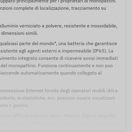
luppato principalmente per i proprietari di monopattini.
unzioni complete di localizzazione, tracciamento su
alluminio verniciato a polvere, resistente e inossidabile,
 dimensioni simili.
n qualsiasi parte del mondo*, una batteria che garantisce
sistente agli agenti esterni e impermeabile (IP65). La
ovimento integrato consente di ricevere avvisi immediati
 o del monopattino. Funziona continuamente e non puo
i riaccende automaticamente quando collegato al
onnessione Internet fornita dagli operatori mobili (4G e
cedente, le statistiche, ecc. possono essere visualizzati
ata e gestita.
sitivi GPS nei seguenti paesi: Albania, Algeria, Anguilla,
ian, Barbados, Bielorussia, Belgio, Bosnia ed Erzegovina,
an, Cile, Cina, Colombia, Croazia, Cipro, Repubblica