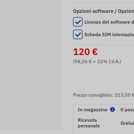
Opzioni software / Opzio
Licenza del software 
Scheda SIM internazi
120
€
(
98,36
€ + 22% I.V.A.)
Prezzo consigliato:
213,50 
In magazzino
0 pez
Ricevuta
Gratui
personale