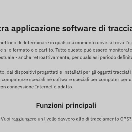
uatoriale, Estonia, Isole Faroe, Finlandia, Francia,
ia, Grenada, Guernsey, Guyana, Hong Kong, Ungheria,
 Italia, Jersey, Giordania, Kazakistan, Kosovo,
tra applicazione software di tracc
urgo, Malesia, Malta, Messico, Moldavia, Monaco,
elanda, Macedonia del Nord, Norvegia, Oman, Palestina,
rmettono di determinare in qualsiasi momento dove si trova l'o
ussia, Saint Kitts e Nevis, Saint Lucia, Saint Vincent e
 si è fermato o è partito. Tutto questo può essere monitorato
, Sri Lanka, Svezia, Svizzera, Thailandia, Tunisia,
tuale - anche retroattivamente, per qualsiasi periodo definito.
ti Uniti, Vietnam e Hong Kong.
, dai dispositivi progettati e installati per gli oggetti tracciati a
mpetenze speciali né software speciali per computer per utilizz
ASS, GALILEO, BEIDOU)
on connessione Internet è adatto.
mite reti GSM 4G e 2G, con una scheda SIM micro
 software
Funzioni principali
ile (min. 10 sec)
Vuoi raggiungere un livello davvero alto di tracciamento GPS?