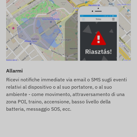
per monopattino
er desktop e mobile per un anno
Allarmi
nnessione attiva con i sistemi di localizzazione
Ricevi notifiche immediate via email o SMS sugli eventi
scono la raccolta e la trasmissione dei dati e la
relativi al dispositivo o al suo portatore, o al suo
di utilizzo di software di tracciamento, con il sistema
ambiente - come movimento, attraversamento di una
munica tramite le reti degli operatori mobili, utilizzando
zona POI, traino, accensione, basso livello della
batteria, messaggio SOS, ecc.
le seguenti regioni: