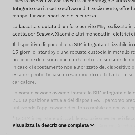
Questo dispositivo con fascetta di montaggio e stato svi
Integrato con il nostro software di tracciamento, offre f
mappa, funzioni sportive e di sicurezza.
La fascetta e dotata di un foro per vite M5, realizzata in 
adatta per Segway, Xiaomi e altri monopattini elettrici di
Il dispositivo dispone di una SIM integrata utilizzabile i
15 giorni di standby e una robusta custodia in metallo re
precisione di misurazione e di 5 metri. Un sensore di m
in caso di spostamento non autorizzato del dispositivo
essere spento. In caso di esaurimento della batteria, s
caricatore.
La comunicazione avviene tramite la SIM integrata e la c
2G). La posizione attuale del dispositivo, il percorso pre
utilizzando l'applicazione desktop o mobile da noi svilupp
* La SIM integrata e utilizzabile esclusivamente nei dispo
Visualizza la descrizione completa
Antigua e Barbuda, Argentina, Armenia, Austria, Azerbaig
Isole Vergini Britanniche, Bulgaria, Cambogia, Isole Caym