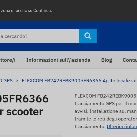
 zona e fai clic su Continua.
ttore/i
Informazioni sull\'azienda
Blog
Conta
O GPS
FLEXCOM FB242REBK9005FR6366 4g lte localizzato
05FR6366
FLEXCOM FB242REBK9005FR63
tracciamento GPS per il monit
r scooter
avvisi. Installazione sul ma
tramite le reti degli operat
tracciamento.
Ulteriori info