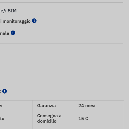
ne/i SIM
di monitoraggio
onale
€
zi
Garanzia
24 mesi
Consegna a
to
15 €
domicilio