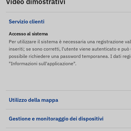
Video dimostrativi
4G: Europa, Asia, Africa
2G: Mondo
Servizio clienti
Opzioni di acquisto
Accesso al sistema
Il dispositivo non e disponibile separatamente senza 
Per utilizzare il sistema è necessaria una registrazione val
inseriti; se sono corretti, l'utente viene autenticato e può
Il dispositivo viene consegnato pronto per l'uso e ci
possibile richiedere una password temporanea. I dati regi
alcun compito a riguardo.
"Informazioni sull'applicazione".
Se desiderate utilizzare il nostro servizio di avvisi SMS,
online.
Altre informazioni
Utilizzo della mappa
Il dispositivo e protetto da un'etichetta di sicurezza,
invalidare la garanzia.
Se desiderate trasferire il dispositivo a qualcun altro, 
Gestione e monitoraggio dei dispositivi
dell'utente.