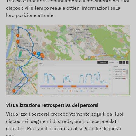
Traccia e monitora continuamente il movimento dei tuoi
scegliere un dispositivo che funzioni su rete 4G.
dispositivi in tempo reale e ottieni informazioni sulla
Le descrizioni e le immagini dei dispositivi sul sito
loro posizione attuale.
web si basano sulle informazioni pubblicate dal
produttore, che non sono sempre accurate e prive
di errori. Il produttore si riserva il diritto di
modificare alcuni parametri del prodotto o del suo
imballaggio senza preavviso - l'aggiornamento di
questi dati sul nostro sito web avviene dopo la
rilevazione e la valutazione di tali modifiche.
Visualizzazione retrospettiva dei percorsi
Visualizza i percorsi precedentemente seguiti dai tuoi
dispositivi: segmenti di strada, punti di sosta e dati
correlati. Puoi anche creare analisi grafiche di questi
dati.