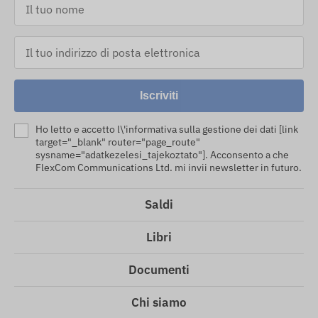
Iscriviti
Ho letto e accetto l\'informativa sulla gestione dei dati [link
target="_blank" router="page_route"
sysname="adatkezelesi_tajekoztato"]. Acconsento a che
FlexCom Communications Ltd. mi invii newsletter in futuro.
Saldi
Libri
Documenti
Chi siamo