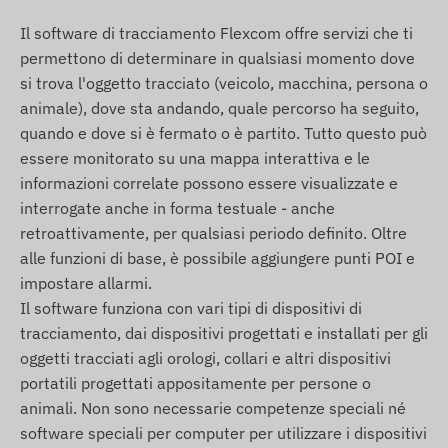
Condizioni d'uso
Il software di tracciamento Flexcom offre servizi che ti
Il corretto funzionamento del dispositivo richiede
permettono di determinare in qualsiasi momento dove
una connessione attiva ai sistemi satellitari di
si trova l'oggetto tracciato (veicolo, macchina, persona o
localizzazione e alle reti degli operatori mobili.
animale), dove sta andando, quale percorso ha seguito,
Questi garantiscono la raccolta e la trasmissione
quando e dove si è fermato o è partito. Tutto questo può
dei dati, nonché la comunicazione con il telefono
essere monitorato su una mappa interattiva e le
del proprietario o, nel caso dell'uso di un software
informazioni correlate possono essere visualizzate e
di tracciamento, con il sistema centrale di raccolta
interrogate anche in forma testuale - anche
e elaborazione dati. Il dispositivo comunica
retroattivamente, per qualsiasi periodo definito. Oltre
tramite le reti degli operatori mobili, utilizzando
alle funzioni di base, è possibile aggiungere punti POI e
una scheda SIM inserita (sostituibile).
impostare allarmi.
Il software funziona con vari tipi di dispositivi di
Regioni operative
tracciamento, dai dispositivi progettati e installati per gli
Il dispositivo e compatibile con le reti GSM
oggetti tracciati agli orologi, collari e altri dispositivi
operanti nelle seguenti regioni:
portatili progettati appositamente per persone o
animali. Non sono necessarie competenze speciali né
2G: Mondo
software speciali per computer per utilizzare i dispositivi