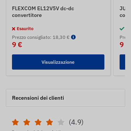
FLEXCOM EL12V5V dc-dc
JUN
convertitore
conv
Esaurito
In
Prezzo consigliato: 18,30 €
Prezz
9 €
9 €
Visualizzazione
Recensioni dei clienti
(4.9)