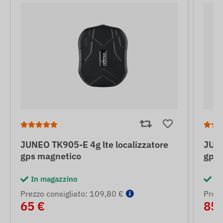
JUNEO TK905-E 4g lte localizzatore
JUNE
gps magnetico
gps 
In magazzino
In
Prezzo consigliato: 109,80 €
Prezz
65 €
85 