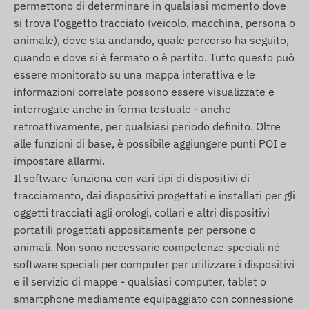
viaggio e altri report, ecc.), e disponibile nella
permettono di determinare in qualsiasi momento dove
descrizione del software di tracciamento.
si trova l'oggetto tracciato (veicolo, macchina, persona o
animale), dove sta andando, quale percorso ha seguito,
Contenuto della confezione
quando e dove si è fermato o è partito. Tutto questo può
essere monitorato su una mappa interattiva e le
COBAN TK103 localizzatore gps per veicoli
informazioni correlate possono essere visualizzate e
Antenna GSM esterna
interrogate anche in forma testuale - anche
Antenna GPS esterna
retroattivamente, per qualsiasi periodo definito. Oltre
Cavo di collegamento
alle funzioni di base, è possibile aggiungere punti POI e
Rele (per arresto remoto)
impostare allarmi.
Il software funziona con vari tipi di dispositivi di
Microfono
tracciamento, dai dispositivi progettati e installati per gli
Pulsante SOS
oggetti tracciati agli orologi, collari e altri dispositivi
Guida all'installazione
portatili progettati appositamente per persone o
animali. Non sono necessarie competenze speciali né
Condizioni d'uso
software speciali per computer per utilizzare i dispositivi
Il corretto funzionamento del dispositivo richiede
e il servizio di mappe - qualsiasi computer, tablet o
una connessione attiva ai sistemi satellitari di
smartphone mediamente equipaggiato con connessione