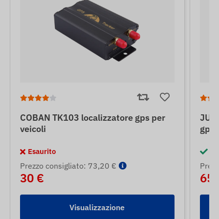
COBAN TK103 localizzatore gps per
JUNE
veicoli
gps 
Esaurito
In
Prezzo consigliato: 73,20 €
Prezz
30 €
65 
Visualizzazione