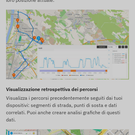
loro posizione attuale.
notifiche via email desideri utilizzare anche il
nostro servizio di allarme SMS, acquista una carta
di credito SMS, disponibile nel nostro negozio
online tra i prodotti associati al dispositivo.
Questo dispositivo funziona esclusivamente su
rete 2G. Questa rete e gia stata disattivata da
alcuni fornitori di servizi GSM in alcuni paesi (ad
esempio, in Svizzera) e si prevede che verra
disattivata uniformemente in tutta Europa entro il
31 dicembre 2025. Nel caso di un determinato
paese o regione, e consigliabile informarsi sulla
Visualizzazione retrospettiva dei percorsi
situazione attuale a livello locale, ma se
pianificate a lungo termine, vi consigliamo di
Visualizza i percorsi precedentemente seguiti dai tuoi
dispositivi: segmenti di strada, punti di sosta e dati
scegliere un dispositivo che funzioni su rete 4G.
correlati. Puoi anche creare analisi grafiche di questi
Le descrizioni e le immagini dei dispositivi sul sito
dati.
web si basano sulle informazioni pubblicate dal
produttore, che non sono sempre accurate e prive