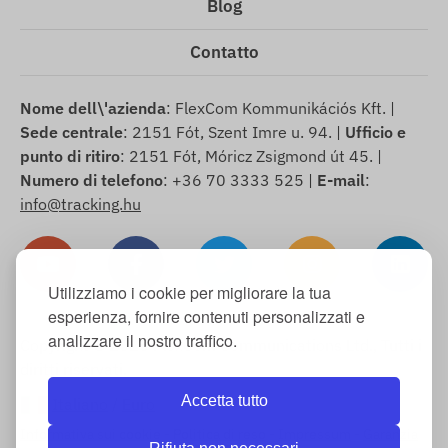
Blog
Contatto
Nome dell\'azienda
: FlexCom Kommunikációs Kft. |
Sede centrale
: 2151 Fót, Szent Imre u. 94. |
Ufficio e
punto di ritiro
: 2151 Fót, Móricz Zsigmond út 45. |
Numero di telefono
: +36 70 3333 525 |
E-mail
:
info@tracking.hu
Utilizziamo i cookie per migliorare la tua
esperienza, fornire contenuti personalizzati e
analizzare il nostro traffico.
Copyright © 2025 FlexCom Communications Ltd., Tutti i
diritti riservati.
Accetta tutto
Italiano
/
Euro
Informativa sui cookie
-
Politica di reso
-
Impressum
-
Garanzia