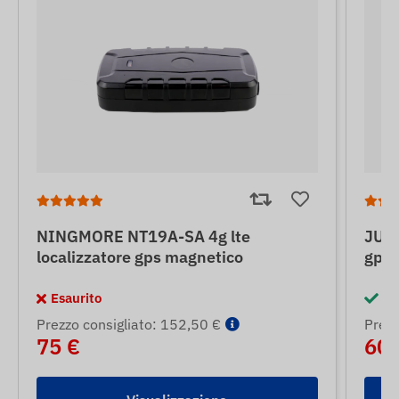
NINGMORE NT19A-SA 4g lte
JUNE
localizzatore gps magnetico
gps 
Esaurito
In
Prezzo consigliato: 152,50 €
Prezz
75 €
60 