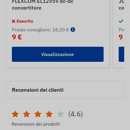
FLEXCOM EL12V5V dc-dc
JUN
convertitore
conv
Esaurito
In
Prezzo consigliato: 18,30 €
Prezz
9 €
9 €
Visualizzazione
Recensioni dei clienti
(4.6)
Recensioni dei prodotti