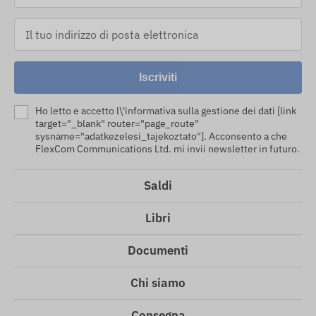
Iscriviti
Ho letto e accetto l\'informativa sulla gestione dei dati [link
target="_blank" router="page_route"
sysname="adatkezelesi_tajekoztato"]. Acconsento a che
FlexCom Communications Ltd. mi invii newsletter in futuro.
Saldi
Libri
Documenti
Chi siamo
Consegna