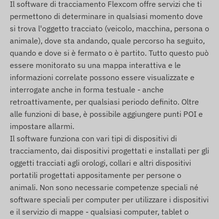
Il software di tracciamento Flexcom offre servizi che ti
dei dati, nonché la comunicazione con il telefono
permettono di determinare in qualsiasi momento dove
del proprietario o, nel caso dell'uso di un software
si trova l'oggetto tracciato (veicolo, macchina, persona o
di tracciamento, con il sistema centrale di raccolta
animale), dove sta andando, quale percorso ha seguito,
e elaborazione dati. Il dispositivo comunica
quando e dove si è fermato o è partito. Tutto questo può
tramite le reti degli operatori mobili, utilizzando
essere monitorato su una mappa interattiva e le
una scheda SIM inserita (sostituibile).
informazioni correlate possono essere visualizzate e
interrogate anche in forma testuale - anche
Regioni operative
retroattivamente, per qualsiasi periodo definito. Oltre
Il dispositivo e compatibile con le reti GSM
alle funzioni di base, è possibile aggiungere punti POI e
operanti nelle seguenti regioni:
impostare allarmi.
Il software funziona con vari tipi di dispositivi di
2G: Mondo
tracciamento, dai dispositivi progettati e installati per gli
oggetti tracciati agli orologi, collari e altri dispositivi
Opzioni di acquisto
portatili progettati appositamente per persone o
Se acquisti solo il dispositivo (senza
animali. Non sono necessarie competenze speciali né
abbonamento software), lo consegniamo con le
software speciali per computer per utilizzare i dispositivi
impostazioni di fabbrica. Sara tua responsabilita
e il servizio di mappe - qualsiasi computer, tablet o