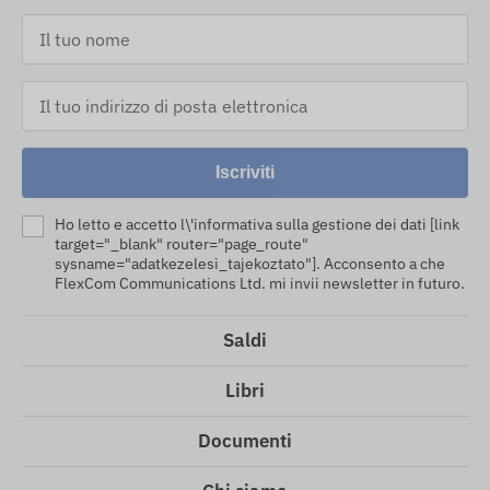
Iscriviti
Ho letto e accetto l\'informativa sulla gestione dei dati [link
target="_blank" router="page_route"
sysname="adatkezelesi_tajekoztato"]. Acconsento a che
FlexCom Communications Ltd. mi invii newsletter in futuro.
Saldi
Libri
Documenti