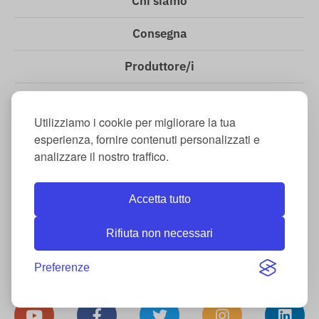
Chi siamo
Consegna
Produttore/i
Informazioni sull\'azienda
Utilizziamo i cookie per migliorare la tua
Blog
esperienza, fornire contenuti personalizzati e
analizzare il nostro traffico.
Contatto
Accetta tutto
Nome dell\'azienda
: FlexCom Kommunikációs Kft. |
Sede centrale
: 2151 Fót, Szent Imre u. 94. |
Ufficio e
Rifiuta non necessari
punto di ritiro
: 2151 Fót, Móricz Zsigmond út 45. |
Numero di telefono
: +36 70 3333 525 |
E-mail
:
Preferenze
info@tracking.hu