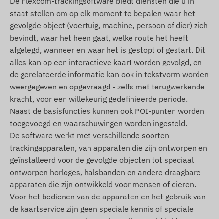
De Flexcom-trackingsoftware biedt diensten die u in
en verwerkingssysteem bij gebruik van de
staat stellen om op elk moment te bepalen waar het
trackingsoftware. Het apparaat communiceert via
gevolgde object (voertuig, machine, persoon of dier) zich
de netwerken van mobiele operators met behulp
bevindt, waar het heen gaat, welke route het heeft
van de ingebouwde (verwisselbare) SIM-kaart.
afgelegd, wanneer en waar het is gestopt of gestart. Dit
Werkingsregio
alles kan op een interactieve kaart worden gevolgd, en
de gerelateerde informatie kan ook in tekstvorm worden
Het apparaat is compatibel met GSM-netwerken
weergegeven en opgevraagd - zelfs met terugwerkende
die in de volgende regio's werken:
kracht, voor een willekeurig gedefinieerde periode.
2G: Wereldwijd
Naast de basisfuncties kunnen ook POI-punten worden
toegevoegd en waarschuwingen worden ingesteld.
Aankoopopties
De software werkt met verschillende soorten
trackingapparaten, van apparaten die zijn ontworpen en
Als u alleen het apparaat koopt (zonder
geïnstalleerd voor de gevolgde objecten tot speciaal
software-abonnement), wordt het geleverd met
ontworpen horloges, halsbanden en andere draagbare
fabrieksinstellingen. U moet zelf zorgen voor de
apparaten die zijn ontwikkeld voor mensen of dieren.
SIM-kaart, de instellingen en het onderhoud van
Voor het bedienen van de apparaten en het gebruik van
de kaart (opwaarderen, jaarlijkse
de kaartservice zijn geen speciale kennis of speciale
gegevensverificatie).