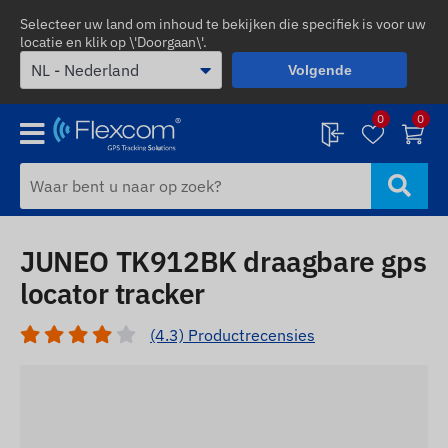
Selecteer uw land om inhoud te bekijken die specifiek is voor uw
locatie en klik op \'Doorgaan\'.
Volgende
0
0
JUNEO TK912BK draagbare gps
locator tracker
(4.3) Productrecensies