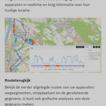
verpakkingen zonder voorafgaande kennisgeving
apparaten in realtime en krijg informatie over hun
huidige locatie.
te wijzigen. Hierdoor kan het daadwerkelijke
uiterlijk van de producten enigszins afwijken van
de getoonde afbeeldingen. Wij behouden ons het
recht voor op wijzigingen door de fabrikant met
betrekking tot eventuele afwijkingen.
Routeterugkijk
Bekijk de eerder afgelegde routes van uw apparaten:
wegsegmenten, stopplaatsen en de gerelateerde
gegevens. U kunt ook grafische analyses van deze
gegevens maken.