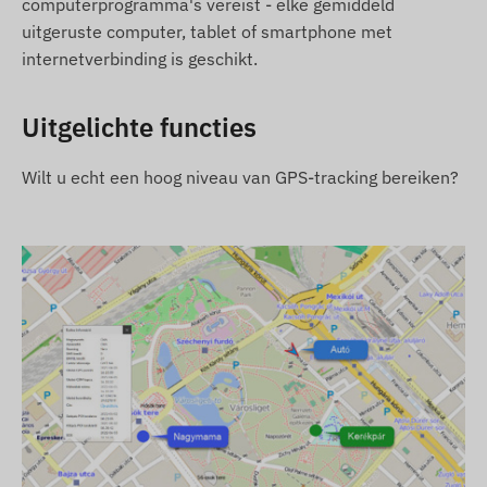
computerprogramma's vereist - elke gemiddeld
Als u naast het apparaat ook een software-
uitgeruste computer, tablet of smartphone met
abonnement koopt, maar geen SIM-kaart, wordt
internetverbinding is geschikt.
het apparaat geleverd met registratie in onze
software, klaar voor gebruik. De aanschaf,
Uitgelichte functies
instelling en het onderhoud van de SIM-kaart
blijft echter uw verantwoordelijkheid.
Wilt u echt een hoog niveau van GPS-tracking bereiken?
Als u het apparaat, het software-abonnement
en de SIM-kaart bij ons koopt, leveren wij het
apparaat en de SIM-kaart gebruiksklaar met de
software en zorgen wij voor het continue
onderhoud van de kaart - u hoeft zich hier geen
zorgen over te maken.
Als u naast e-mailmeldingen ook gebruik wilt
maken van onze SMS-alarmdienst, koop dan een
SMS-kredietkaart, beschikbaar in onze webwinkel
bij de producten gerelateerd aan het apparaat.