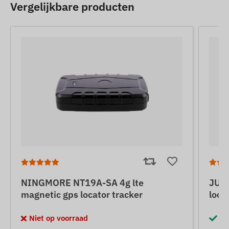
Vergelijkbare producten
NINGMORE NT19A-SA 4g lte
JUNE
magnetic gps locator tracker
loca
Niet op voorraad
Op