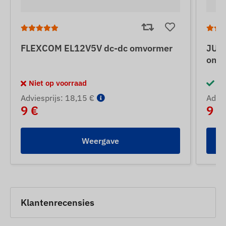
FLEXCOM EL12V5V dc-dc omvormer
JUN
omv
Niet op voorraad
Op
Adviesprijs: 18,15 €
Advie
9 €
9 €
Weergave
Klantenrecensies