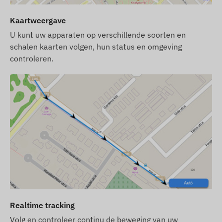
Netwerktechnologie en toekomstbestendigheid
(2G vs 4G):
Dit apparaat maakt gebruik van het
Kaartweergave
klassieke
2G (GSM)
-netwerk. Controleer vóór
U kunt uw apparaten op verschillende soorten en
aankoop of het 2G-netwerk beschikbaar is in uw
schalen kaarten volgen, hun status en omgeving
beoogde gebied en bij uw serviceprovider. In
controleren.
sommige landen (bijv. Zwitserland) en bij bepaalde
providers is de uitfasering van 2G-technologie al
aan de gang.
Onze tip:
Als u op zoek bent naar een
langetermijn- en betrouwbare oplossing voor
internationaal gebruik, raden we aan om te kiezen
voor onze moderne
4G (LTE)
-apparaten, die een
betere dekking en snellere datacommunicatie
bieden.
Wij streven ernaar de gegevens en afbeeldingen
op de website voortdurend bij te werken en de
nauwkeurigheid ervan te waarborgen. Houd er
Realtime tracking
echter rekening mee dat de fabrikant zich het
recht voorbehoudt om productspecificaties of
Volg en controleer continu de beweging van uw