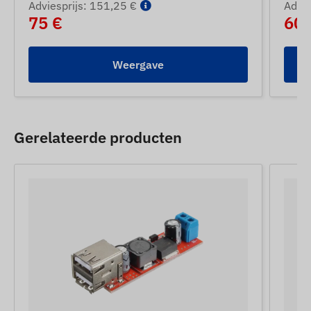
Adviesprijs: 151,25 €
Advie
75 €
60 
Weergave
Gerelateerde producten