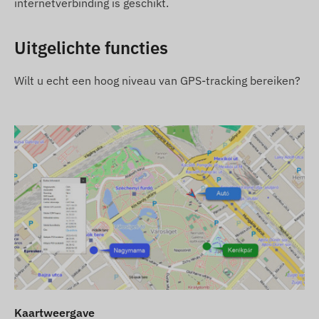
internetverbinding is geschikt.
Meetinterval voor positie naar keuze (min. 10
sec)
Uitgelichte functies
Instellen van push-, e-mail- en SMS-alarmen
Inschakeling bij stroomaansluiting
Wilt u echt een hoog niveau van GPS-tracking bereiken?
Damp- en spatwaterdichte, robuuste behuizing
(IP65)
Ingebouwde versnellingsmeter, gyroscoop
Interne batterij met 60 dagen stand-by tijd
Interne, zeer gevoelige GNSS-antenne
LED-displays voor bedrijfscontrole
Automatische omschakeling tussen slaap- en
waakmodi (als deze functie is ingeschakeld)
Alarmmeldingen
Verplaatsing
Kaartweergave
Vertrek of aankomst bij digitale POI-afbakening