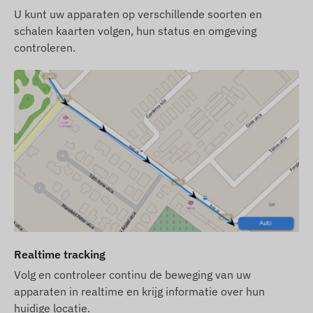
U kunt uw apparaten op verschillende soorten en
Lage batterijspanning
schalen kaarten volgen, hun status en omgeving
controleren.
De inhoud van het pakket
FLEXCOM FB224GN6004 fiets gps-tracker
Oplader en USB-oplaadkabel
Veiligheidsschroeven en schroevendraaier (kop)
SIM-kaartkosten en softwarelicentie voor
desktop en mobiele telefoon voor een jaar
Gebruiksvoorwaarden
Voor normale werking van het apparaat is een
actieve verbinding met
satellietplaatsbepalingssystemen en de
Realtime tracking
netwerken van mobiele operators nodig. Deze
Volg en controleer continu de beweging van uw
zorgen voor gegevensverzameling en -overdracht,
apparaten in realtime en krijg informatie over hun
evenals communicatie met de telefoon van de
huidige locatie.