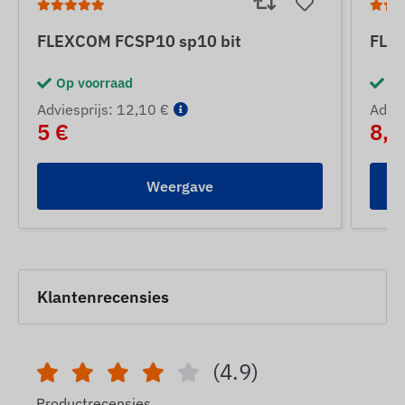
FLEXCOM FCSP10 sp10 bit
FLE
Op voorraad
Op
Adviesprijs: 12,10 €
Advie
5 €
8,5
Weergave
Klantenrecensies
(4.9)
Productrecensies