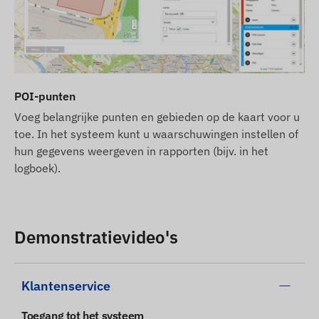
nauwkeurigheid ervan te waarborgen. Houd er
echter rekening mee dat de fabrikant zich het
recht voorbehoudt om productspecificaties of
verpakkingen zonder voorafgaande kennisgeving
te wijzigen. Hierdoor kan het daadwerkelijke
POI-punten
uiterlijk van de producten enigszins afwijken van
Voeg belangrijke punten en gebieden op de kaart voor u
de getoonde afbeeldingen. Wij behouden ons het
toe. In het systeem kunt u waarschuwingen instellen of
recht voor op wijzigingen door de fabrikant met
hun gegevens weergeven in rapporten (bijv. in het
betrekking tot eventuele afwijkingen.
logboek).
Demonstratievideo's
Klantenservice
Toegang tot het systeem