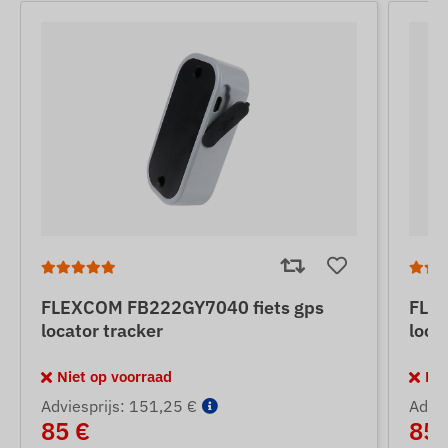
FLEXCOM FB222GY7040 fiets gps
FLEX
locator tracker
loca
Niet op voorraad
Nie
Adviesprijs: 151,25 €
Advie
85 €
85 