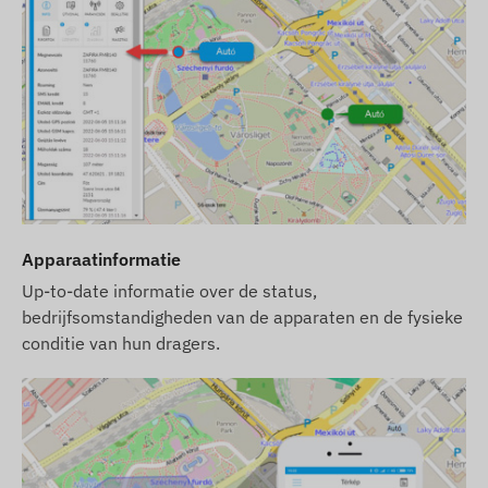
wij zorgen ook voor het continu operationeel
houden – u hoeft zich hier geen zorgen over te
maken.
Als u ook gebruik wilt maken van onze SMS-
alarmdienst, koop dan een SMS-kredietkaart in
onze webwinkel.
Overige informatie
Het apparaat is beveiligd met een
Apparaatinformatie
veiligheidslabel en mag niet uit elkaar worden
Up-to-date informatie over de status,
gehaald, omdat dit het apparaat kan
bedrijfsomstandigheden van de apparaten en de fysieke
beschadigen en de garantie vervalt.
conditie van hun dragers.
Als u het apparaat aan iemand anders wilt
overdragen, neem dan contact op met onze
klantenservice voor herregistratie van de
gebruiker!
Wij bieden ook service na de garantieperiode