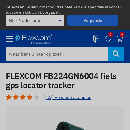
Selecteer uw land om inhoud te bekijken die specifiek is voor uw
locatie en klik op \'Doorgaan\'.
Volgende
0
0
FLEXCOM FB224GN6004 fiets
gps locator tracker
(4.9) Productrecensies