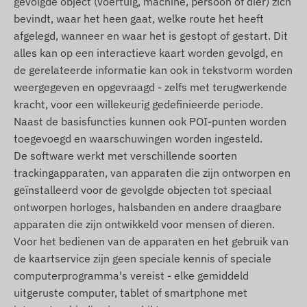
gevolgde object (voertuig, machine, persoon of dier) zich
Oman, Palestina, Paraguay, Peru, Filipijnen, Polen,
bevindt, waar het heen gaat, welke route het heeft
Portugal, Roemenië, Rusland, Saint Kitts en Nevis,
afgelegd, wanneer en waar het is gestopt of gestart. Dit
Saint Lucia, Saint Vincent en de Grenadines,
alles kan op een interactieve kaart worden gevolgd, en
Servië, Slowakije, Slovenië, Zuid-Afrika, Spanje, Sri
de gerelateerde informatie kan ook in tekstvorm worden
Lanka, Zweden, Zwitserland, Thailand, Tunesië,
weergegeven en opgevraagd - zelfs met terugwerkende
Turkije, Turks- en Caicoseilanden, Oekraïne,
kracht, voor een willekeurig gedefinieerde periode.
Verenigde Arabische Emiraten, VS, Vietnam,
Naast de basisfuncties kunnen ook POI-punten worden
Hongkong.
toegevoegd en waarschuwingen worden ingesteld.
Functies en eigenschappen
De software werkt met verschillende soorten
trackingapparaten, van apparaten die zijn ontworpen en
Samenwerking met meerdere satellietsystemen
geïnstalleerd voor de gevolgde objecten tot speciaal
(GPS, GLONASS, GALILEO, BEIDOU)
ontworpen horloges, halsbanden en andere draagbare
Communicatie tussen het apparaat en de
apparaten die zijn ontwikkeld voor mensen of dieren.
eigenaar via GSM 2G-netwerken, met behulp
Voor het bedienen van de apparaten en het gebruik van
van een micro SIM-kaart
de kaartservice zijn geen speciale kennis of speciale
computerprogramma's vereist - elke gemiddeld
Bedrijfsinstellingen en positieverzoeken via
uitgeruste computer, tablet of smartphone met
software