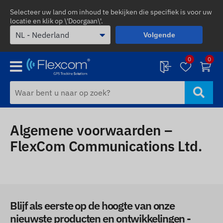
Selecteer uw land om inhoud te bekijken die specifiek is voor uw
locatie en klik op \'Doorgaan\'.
Volgende
0
0
Algemene voorwaarden –
FlexCom Communications Ltd.
Blijf als eerste op de hoogte van onze
nieuwste producten en ontwikkelingen -