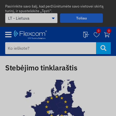
Pasirinkite savo šalį, kad peržiūrėtumėte savo vietovei skirtą
turinį, ir spustelėkite „Tęsti“.
Toliau
0
0
Stebėjimo tinklaraštis