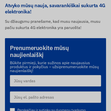
Atvyko mūsų nauja, savarankiškai sukurta 4G
elektronika!
Su džiaugsmu pranešame, kad musu naujausia, musu
pačiu sukurta 4G elektronika yra paruošta!
Prenumeruokite mūsų
naujienlaiškį
Būkite pirmieji, kurie sužinos apie naujausius
produktus ir pokyčius – užsiprenumeruokite mūsų
naujienlaiškį!
Perskaičiau ir sutinku su
duomenų tvarkymo