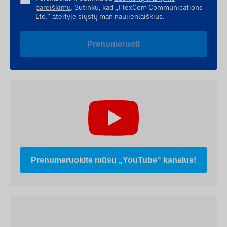
pareiškimu
. Sutinku, kad „FlexCom Communications
Ltd.“ ateityje siųstų man naujienlaiškius.
Prenumeruoti
Prenumeruokite mūsų „YouTube“ kanalus!