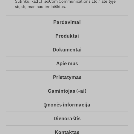
Sutinku, kad „FlexCom Communications Ltd.“ ateityje
siųstų man naujienlaiškius.
Pardavimai
Produktai
Dokumentai
Apie mus
Pristatymas
Gamintojas (-ai)
Įmonės informacija
Dienoraštis
Kontaktas