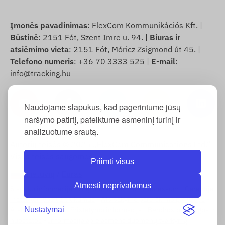
Įmonės pavadinimas
: FlexCom Kommunikációs Kft. |
Būstinė
: 2151 Fót, Szent Imre u. 94. |
Biuras ir
atsiėmimo vieta
: 2151 Fót, Móricz Zsigmond út 45. |
Telefono numeris
: +36 70 3333 525 |
E-mail
:
info@tracking.hu
Naudojame slapukus, kad pagerintume jūsų
naršymo patirtį, pateiktume asmeninį turinį ir
analizuotume srautą.
Autorių teisės © 2025 „FlexCom Communications Ltd.“
Visos teisės saugomos.
Priimti visus
Lietuvių
/
Euras
Atmesti neprivalomus
Slapukų informacija
-
Grąžinimo politika
-
Impressum
-
Garantija
ir atsakomybė už trūkumus
-
Atsisakymo pareiškimo pavyzdys
-
Nustatymai
Atsisakymo teisė
-
Pristatymo informacija
-
Bendrosios sąlygos ir
nuostatos
-
Informacija apie asmens duomenų tvarkymą