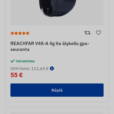
REACHFAR V48-A 4g lte älykello gps-
seuranta
Varastossa
OVH hinta: 111,60 €
55 €
Näytä