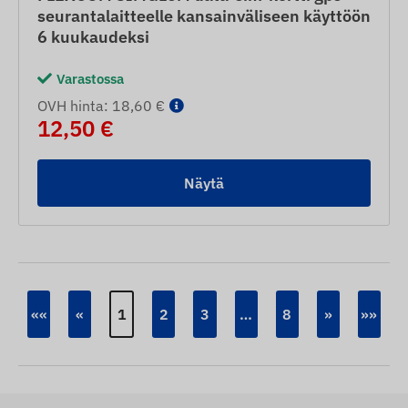
seurantalaitteelle kansainväliseen käyttöön
6 kuukaudeksi
Varastossa
OVH hinta: 18,60 €
12,50 €
Näytä
««
«
1
2
3
…
8
»
»»