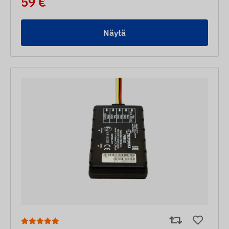
59 €
Näytä