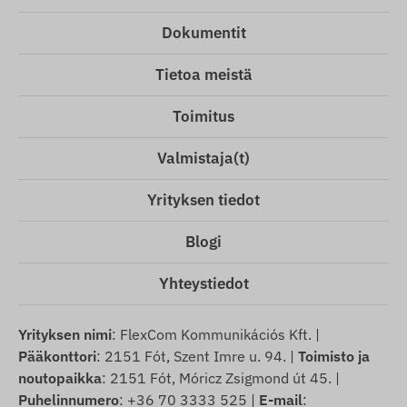
Dokumentit
Tietoa meistä
Toimitus
Valmistaja(t)
Yrityksen tiedot
Blogi
Yhteystiedot
Yrityksen nimi
: FlexCom Kommunikációs Kft. |
Pääkonttori
: 2151 Fót, Szent Imre u. 94. |
Toimisto ja
noutopaikka
: 2151 Fót, Móricz Zsigmond út 45. |
Puhelinnumero
: +36 70 3333 525 |
E-mail
: