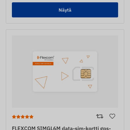
Näytä
FLEXCOM SIMGL6M data-sim-kortti gps-