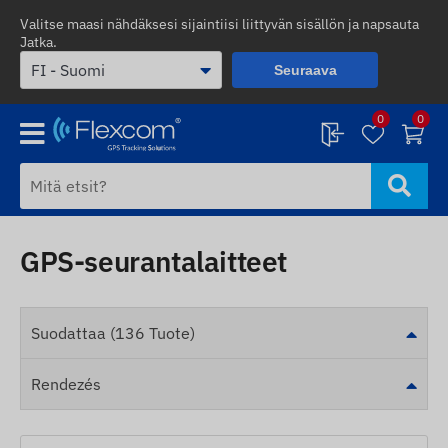
Valitse maasi nähdäksesi sijaintiisi liittyvän sisällön ja napsauta
Jatka.
Seuraava
0
0
GPS-seurantalaitteet
Suodattaa (136 Tuote)
Rendezés