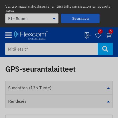
Valitse maasi nähdäksesi sijaintiisi liittyvän sisällön ja napsauta
Jatka.
Seuraava
0
0
GPS-seurantalaitteet
Suodattaa (136 Tuote)
Rendezés