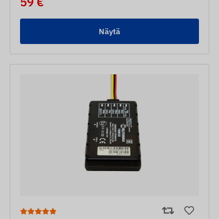
59 €
Näytä