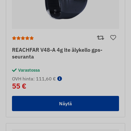
REACHFAR V48-A 4g lte älykello gps-
seuranta
Varastossa
OVH hinta: 111,60 €
55 €
Näytä