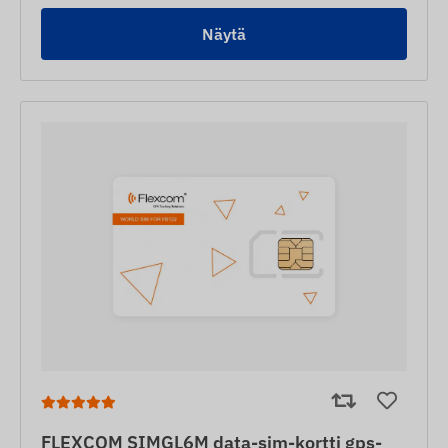
Näytä
FLEXCOM SIMGL6M data-sim-kortti gps-