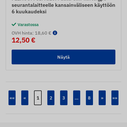
seurantalaitteelle kansainväliseen käyttöön
6 kuukaudeksi
Varastossa
OVH hinta: 18,60 €
12,50 €
Näytä
««
«
1
2
3
…
8
»
»»