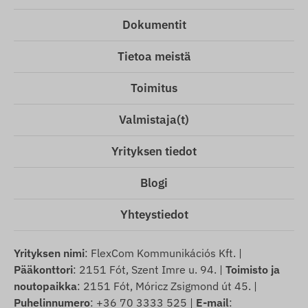
Dokumentit
Tietoa meistä
Toimitus
Valmistaja(t)
Yrityksen tiedot
Blogi
Yhteystiedot
Yrityksen nimi
: FlexCom Kommunikációs Kft. |
Pääkonttori
: 2151 Fót, Szent Imre u. 94. |
Toimisto ja
noutopaikka
: 2151 Fót, Móricz Zsigmond út 45. |
Puhelinnumero
: +36 70 3333 525 |
E-mail
: