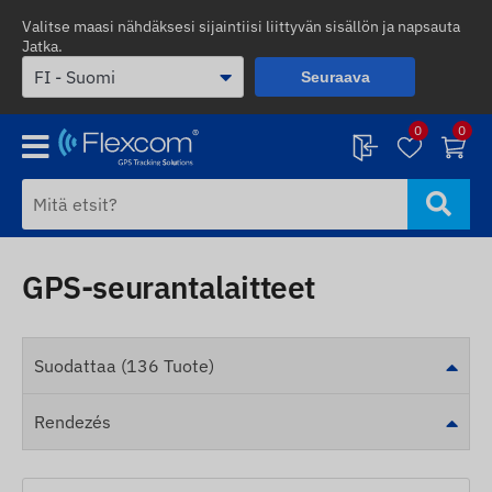
Valitse maasi nähdäksesi sijaintiisi liittyvän sisällön ja napsauta
Jatka.
Seuraava
0
0
GPS-seurantalaitteet
Suodattaa (136 Tuote)
Rendezés