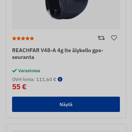
REACHFAR V48-A 4g lte älykello gps-
seuranta
Varastossa
OVH hinta: 111,60 €
55 €
Näytä