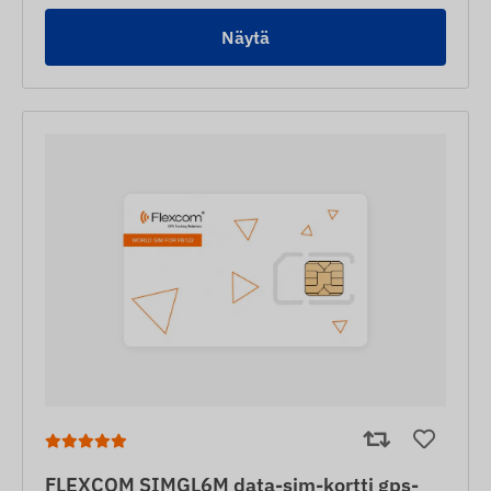
Näytä
FLEXCOM SIMGL6M data-sim-kortti gps-