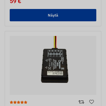
59 €
Näytä