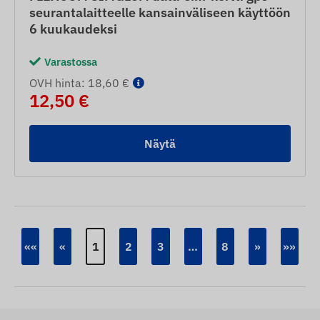
seurantalaitteelle kansainväliseen käyttöön
6 kuukaudeksi
Varastossa
OVH hinta: 18,60 €
12,50 €
Näytä
««
«
1
2
3
…
8
»
»»