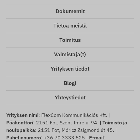
Dokumentit
Tietoa meistä
Toimitus
Valmistaja(t)
Yrityksen tiedot
Blogi
Yhteystiedot
Yrityksen nimi
: FlexCom Kommunikációs Kft. |
Pääkonttori
: 2151 Fót, Szent Imre u. 94. |
Toimisto ja
noutopaikka
: 2151 Fót, Móricz Zsigmond út 45. |
Puhelinnumero
: +36 70 3333 525 |
E-mail
: