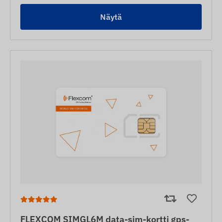
Näytä
FLEXCOM SIMGL6M data-sim-kortti gps-