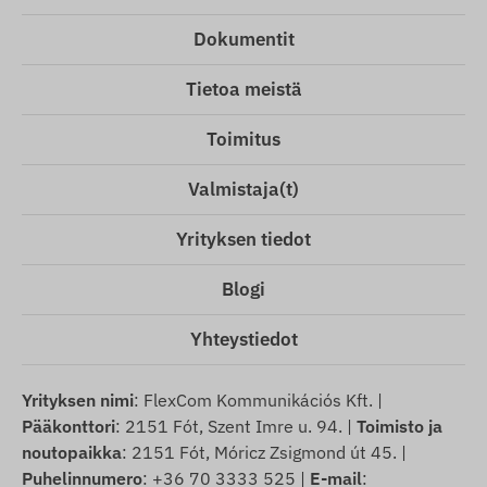
Dokumentit
Tietoa meistä
Toimitus
Valmistaja(t)
Yrityksen tiedot
Blogi
Yhteystiedot
Yrityksen nimi
: FlexCom Kommunikációs Kft. |
Pääkonttori
: 2151 Fót, Szent Imre u. 94. |
Toimisto ja
noutopaikka
: 2151 Fót, Móricz Zsigmond út 45. |
Puhelinnumero
: +36 70 3333 525 |
E-mail
: