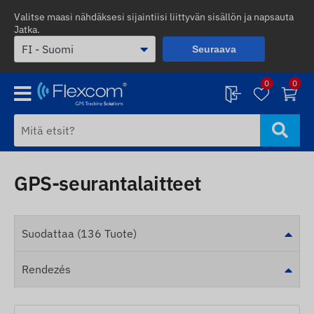
Valitse maasi nähdäksesi sijaintiisi liittyvän sisällön ja napsauta
Jatka.
Seuraava
0
0
GPS-seurantalaitteet
Suodattaa (136 Tuote)
Rendezés