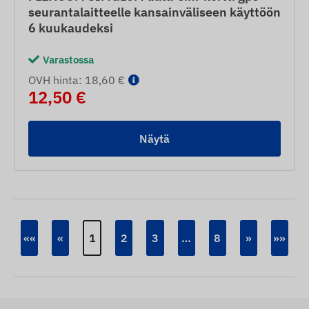
seurantalaitteelle kansainväliseen käyttöön
6 kuukaudeksi
Varastossa
OVH hinta: 18,60 €
12,50 €
Näytä
««
«
1
2
3
…
8
»
»»