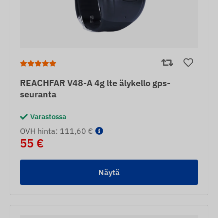
REACHFAR V48-A 4g lte älykello gps-
seuranta
Varastossa
OVH hinta: 111,60 €
55 €
Näytä