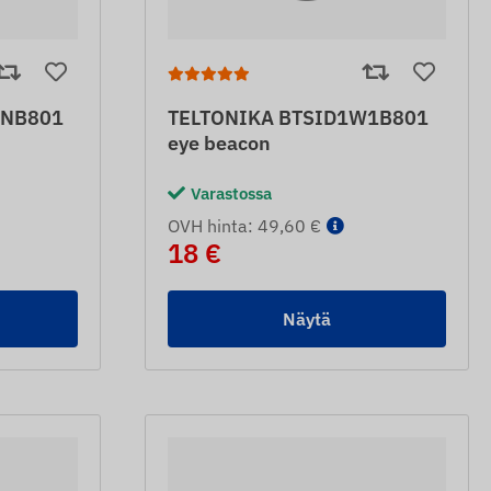
4NB801
TELTONIKA BTSID1W1B801
eye beacon
Varastossa
OVH hinta: 49,60 €
18 €
Näytä