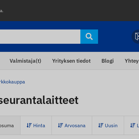
a.
Valmistaja(t)
Yrityksen tiedot
Blogi
Yhtey
rkkokauppa
eurantalaitteet
 osuma
Hinta
Arvosana
Uusin