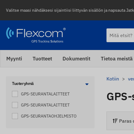
Valitse maasi nähdäksesi sijaintiisi liittyvän sisällön ja napsauta Jatk
Myynti
Tuotteet
Dokumentit
Tietoa meistä
Kotiin
ve
Tuoteryhmä
GPS-s
GPS-SEURANTALAITTEET
GPS-SEURANTALAITTEET
GPS-SEURANTAOHJELMISTO
Paras