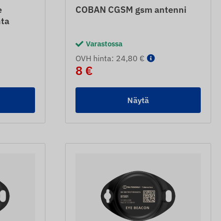
e
COBAN CGSM gsm antenni
nta
Varastossa
OVH hinta: 24,80 €
8 €
Näytä