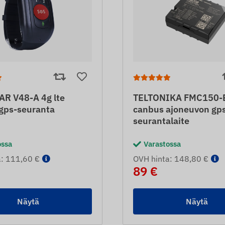
R V48-A 4g lte
TELTONIKA FMC150-E 
 gps-seuranta
canbus ajoneuvon gp
seurantalaite
ossa
Varastossa
a: 111,60 €
OVH hinta: 148,80 €
89 €
Näytä
Näytä