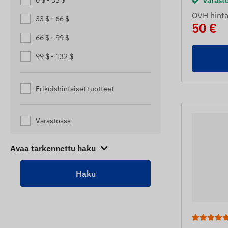
0 $ - 33 $
Varast
ASUNTOVAUNUILLE
OVH hinta
SEURANTALAITTEET KUORMA-
33 $ - 66 $
50 €
AUTOILLE
66 $ - 99 $
SKOOTTERIN SEURANTALAITTEET
99 $ - 132 $
TRAILERIN JÄLJITTÄJÄT
TRAILERIN JÄLJITTÄJÄT
Erikoishintaiset tuotteet
TRUKKIEN SEURANTALAITTEET
Varastossa
VANHUSTEN JÄLJITTÄJÄT
VENEEN SEURANTALAITTEET
Avaa tarkennettu haku