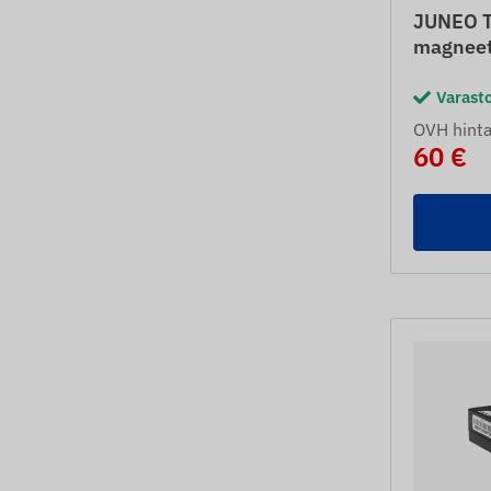
JUNEO T
magneet
Varast
OVH hint
60 €