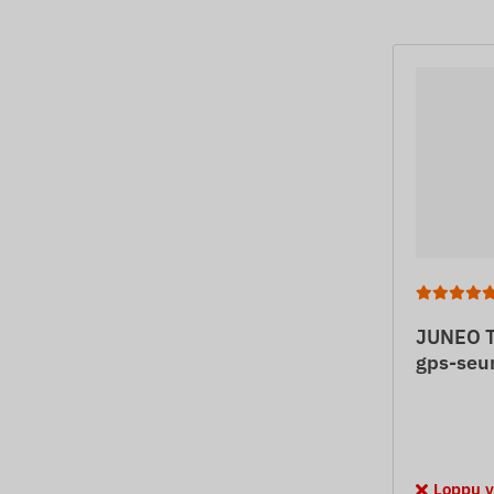
JUNEO T
gps-seur
Loppu v