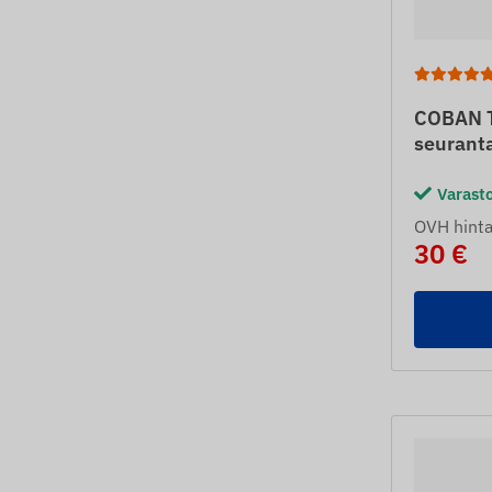
COBAN T
seuranta
Varast
OVH hinta
30 €