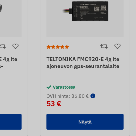
4g lte
TELTONIKA FMC920-E 4g lte
s-
ajoneuvon gps-seurantalaite
Varastossa
OVH hinta: 86,80 €
53 €
Näytä