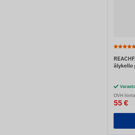
REACHFA
älykello
Varast
OVH hint
55 €