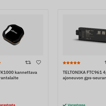
K1000 kannettava
TELTONIKA FTC961 4g
antalaite
ajoneuvon gps-seuran
arastosta
Varastossa