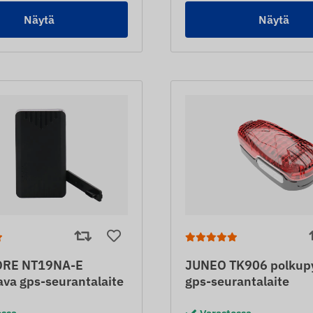
Näytä
Näytä
RE NT19NA-E
JUNEO TK906 polkup
va gps-seurantalaite
gps-seurantalaite