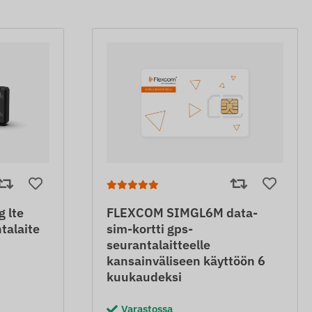
 lte
FLEXCOM SIMGL6M data-
talaite
sim-kortti gps-
seurantalaitteelle
kansainväliseen käyttöön 6
kuukaudeksi
Varastossa