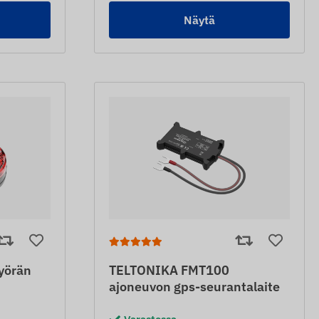
Näytä
yörän
TELTONIKA FMT100
ajoneuvon gps-seurantalaite