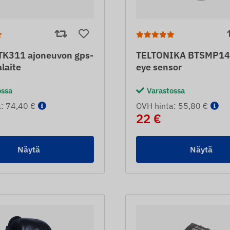
K311 ajoneuvon gps-
TELTONIKA BTSMP1
laite
eye sensor
ossa
Varastossa
: 74,40 €
OVH hinta: 55,80 €
22 €
Näytä
Näytä