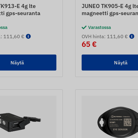
K913-E 4g lte
JUNEO TK905-E 4g lt
ti gps-seuranta
magneetti gps-seura
ossa
Varastossa
a: 111,60 €
OVH hinta: 111,60 €
65 €
Näytä
Näytä