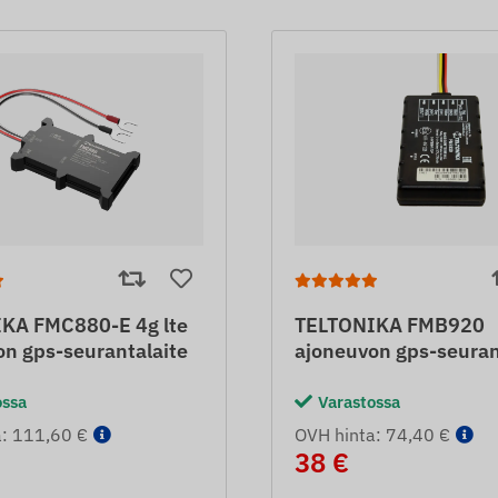
KA FMC880-E 4g lte
TELTONIKA FMB920
on gps-seurantalaite
ajoneuvon gps-seuran
ossa
Varastossa
a: 111,60 €
OVH hinta: 74,40 €
38 €