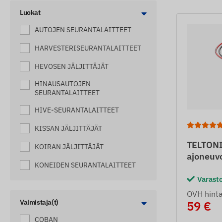
Luokat
AUTOJEN SEURANTALAITTEET
HARVESTERISEURANTALAITTEET
HEVOSEN JÄLJITTÄJÄT
HINAUSAUTOJEN
SEURANTALAITTEET
HIVE-SEURANTALAITTEET
KISSAN JÄLJITTÄJÄT
TELTONI
KOIRAN JÄLJITTÄJÄT
ajoneuv
KONEIDEN SEURANTALAITTEET
Varast
LAIVOJEN SEURANTALAITTEET
OVH hint
LASTEN JÄLJITTÄJÄT
Valmistaja(t)
59 €
COBAN
LAUKUN SEURANTALAITTEET