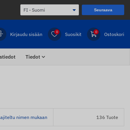
Seuraava
0
0
Kirjaudu sisään
Suosikit
Ostoskori
stiedot
Tiedot
Lajiteltu nimen mukaan
136 Tuote