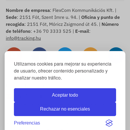
Nombre de empresa
: FlexCom Kommunikációs Kft. |
Sede
: 2151 Fót, Szent Imre u. 94. |
Oficina y punto de
recogida
: 2151 Fót, Móricz Zsigmond út 45. |
Número
de teléfono
: +36 70 3333 525 |
E-mail
:
info@tracking.hu
Utilizamos cookies para mejorar su experiencia
de usuario, ofrecer contenido personalizado y
analizar nuestro tráfico.
Copyright © 2025 FlexCom Communications Ltd., Todos
los derechos reservados.
Aceptar todo
Español
/
Euro
Información sobre cookies
-
Política de devolución
-
Aviso legal
Rechazar no esenciales
-
Garantía y responsabilidad por defectos
-
Modelo de formulario
de desistimiento
-
Derecho de desistimiento
-
Información de
envío
-
Términos y condiciones generales
-
Información sobre el
Preferencias
tratamiento de datos personales