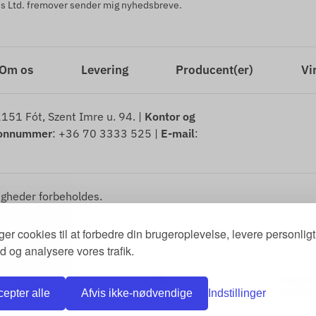
 Ltd. fremover sender mig nyhedsbreve.
Om os
Levering
Producent(er)
Vi
2151 Fót, Szent Imre u. 94. |
Kontor og
fonnummer
: +36 70 3333 525 |
E-mail
:
gheder forbeholdes.
tionsret
-
Eksempel på fortrydelsesformular
-
Fortrydelsesret
-
Leverin
ger cookies til at forbedre din brugeroplevelse, levere personligt
d og analysere vores trafik.
epter alle
Afvis ikke-nødvendige
Indstillinger