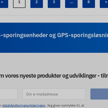
«
1
2
3
…
8
»
-sporingsenheder og GPS-sporingsløsnin
 om vores nyeste produkter og udviklinger - ti
er
datahåndteringserklæringen
. Jeg giver samtykke til, at