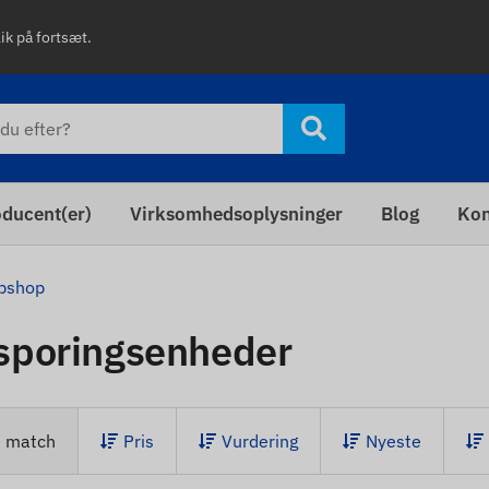
lik på fortsæt.
ducent(er)
Virksomhedsoplysninger
Blog
Kon
bshop
sporingsenheder
e match
Pris
Vurdering
Nyeste