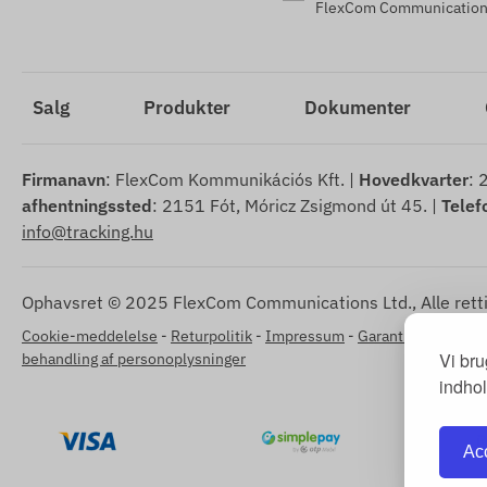
FlexCom Communications
Salg
Produkter
Dokumenter
Firmanavn
: FlexCom Kommunikációs Kft. |
Hovedkvarter
: 
afhentningssted
: 2151 Fót, Móricz Zsigmond út 45. |
Tele
info@tracking.hu
Ophavsret © 2025 FlexCom Communications Ltd., Alle retti
Cookie-meddelelse
-
Returpolitik
-
Impressum
-
Garanti og reklama
Vi bru
behandling af personoplysninger
indhol
Acc