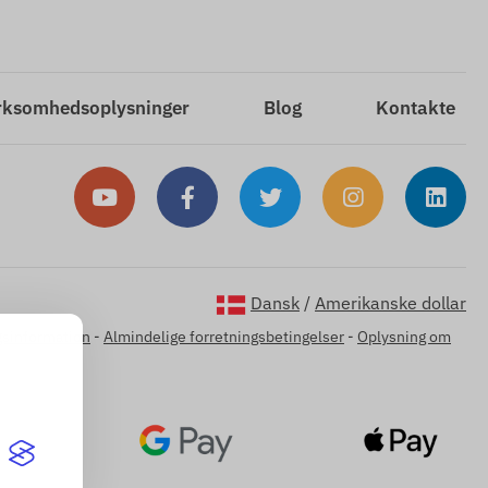
rksomhedsoplysninger
Blog
Kontakte
Dansk
/
Amerikanske dollar
gsinformation
-
Almindelige forretningsbetingelser
-
Oplysning om