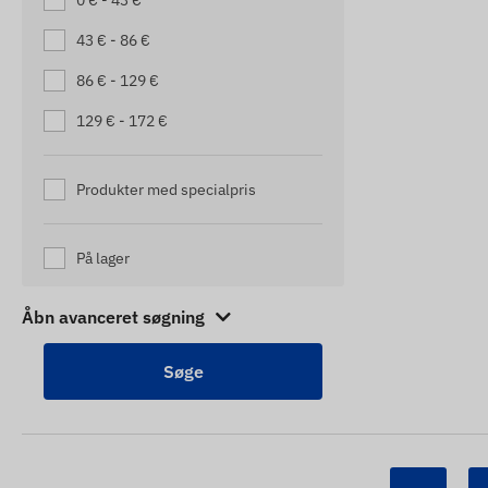
0 € - 43 €
SPORINGSENHEDER TIL
43 € - 86 €
LASTBILER
86 € - 129 €
TASKE TRACKERS
129 € - 172 €
TRÆKVOGN TRACKERE
TRAILER TRACKERE
Produkter med specialpris
TRAILER TRACKERE
På lager
Åbn avanceret søgning