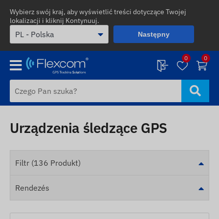
Wybierz swój kraj, aby wyświetlić treści dotyczące Twojej
lokalizacji i kliknij Kontynuuj.
Następny
0
0
Urządzenia śledzące GPS
Filtr (136 Produkt)
Rendezés