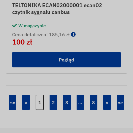
TELTONIKA ECAN02000001 ecan02
czytnik sygnału canbus
W magazynie
Cena detaliczna: 185,16 zł
100 zł
Pogląd
««
«
1
2
3
…
8
»
»»