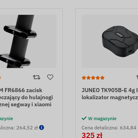
 FR6866 zacisk
JUNEO TK905B-E 4g l
czający do hulajnogi
lokalizator magnetyc
znej segway i xiaomi
azynie
W magazynie
liczna: 264,52 zł
Cena detaliczna: 634,84 
325 zł