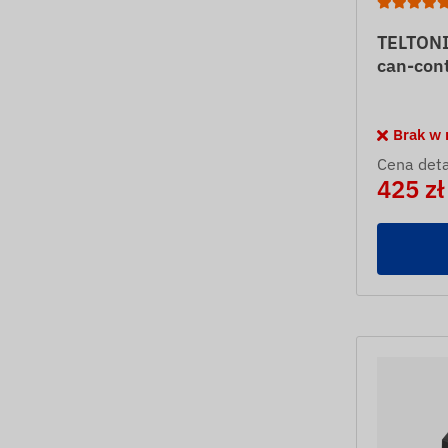
TELTON
can-con
Brak w
Cena deta
425 zł