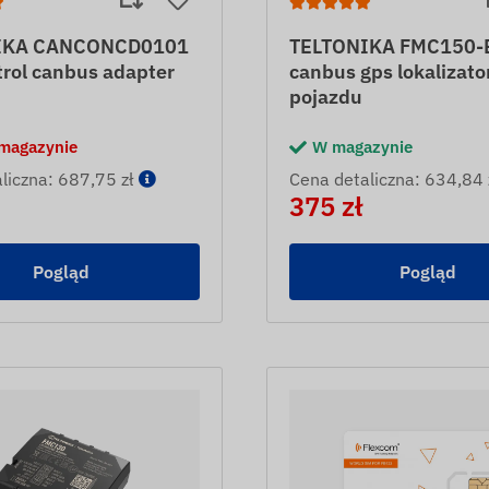
IKA CANCONCD0101
TELTONIKA FMC150-E 
trol canbus adapter
canbus gps lokalizato
pojazdu
 magazynie
W magazynie
liczna: 687,75 zł
Cena detaliczna: 634,84 
375 zł
Pogląd
Pogląd