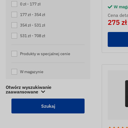
URZĄDZENIA ŚLEDZĄCE
0 zł - 177 zł
W mag
CIĘŻARÓWKI HOLOWNICZE
177 zł - 354 zł
Cena deta
URZĄDZENIA ŚLEDZĄCE DO
275 zł
CIĘŻARÓWEK
354 zł - 531 zł
URZĄDZENIA ŚLEDZĄCE DO
531 zł - 708 zł
KAMPERÓW
URZĄDZENIA ŚLEDZĄCE DZIECI
Produkty w specjalnej cenie
URZĄDZENIA ŚLEDZĄCE ŁODZIE
URZĄDZENIA ŚLEDZĄCE ULE
W magazynie
URZĄDZENIA ŚLEDZĄCE WÓZKI
WIDŁOWE
Otwórz wyszukiwanie
zaawansowane