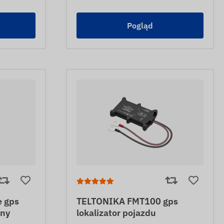
Pogląd
e gps
TELTONIKA FMT100 gps
zny
lokalizator pojazdu