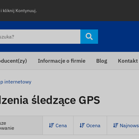
i kliknij Kontynuuj.
oducent(zy)
Informacje o firmie
Blog
Kontakt
ep internetowy
zenia śledzące GPS
sze
Cena
Ocena
Najnows
owanie