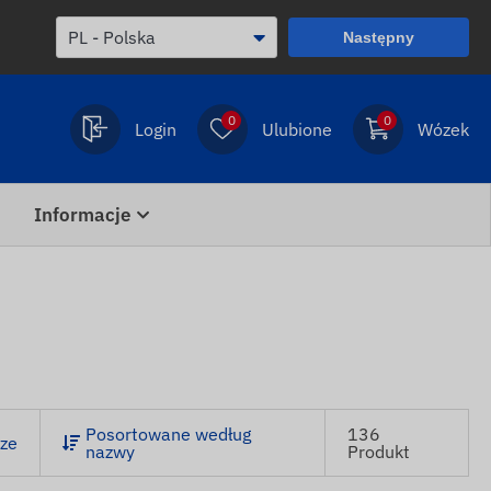
Następny
0
0
Login
Ulubione
Wózek
Informacje
Posortowane według
136
ze
nazwy
Produkt