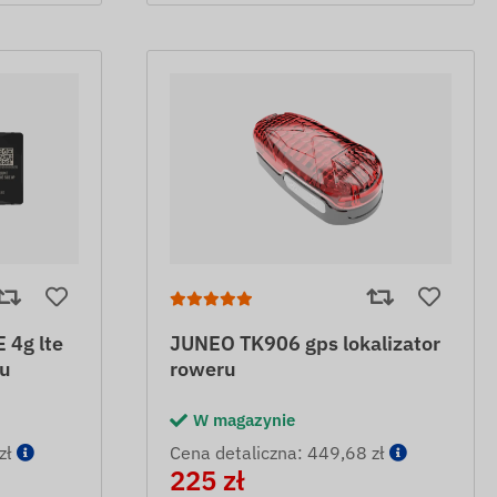
4g lte
JUNEO TK906 gps lokalizator
du
roweru
W magazynie
zł
Cena detaliczna: 449,68 zł
225 zł