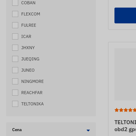
ŚLEDZENIE MASZYN
COBAN
ŚLEDZENIE PALET
FLEXCOM
ŚLEDZENIE PRZESYŁEK
FULREE
ŚLEDZENIE PRZYCZEP
ICAR
ŚLEDZENIE PRZYCZEP
JHXNY
ŚLEDZENIE STATKÓW
JUEQING
ŚLEDZENIE TOREB
JUNEO
ŚLEDZENIE ŻNIWIARZY
NINGMORE
TROPICIELE KONI
REACHFAR
TROPICIELE KOTÓW
TELTONIKA
TROPICIELE PSÓW
TELTONI
URZĄDZENIA DO ŚLEDZENIA OSÓB
obd2 gps
STARSZYCH
Cena