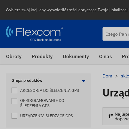
Wybierz swój kraj, aby wyświetlić treści dotyczące Twojej lokalizacji 
Obroty
Produkty
Dokumenty
O nas
Pr
Dom
skl
Grupa produktów
Urząd
AKCESORIA DO ŚLEDZENIA GPS
OPROGRAMOWANIE DO
ŚLEDZENIA GPS
Najlep
URZĄDZENIA ŚLEDZĄCE GPS
dopas