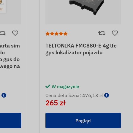
rta sim
TELTONIKA FMC880-E 4g lte
do
gps lokalizator pojazdu
o gps do
wego na
W magazynie
Cena detaliczna: 476,13 zł
265 zł
Pogląd