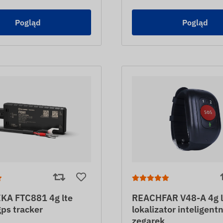
Pogląd
Pogląd
KA FTC881 4g lte
REACHFAR V48-A 4g l
gps tracker
lokalizator inteligent
zegarek