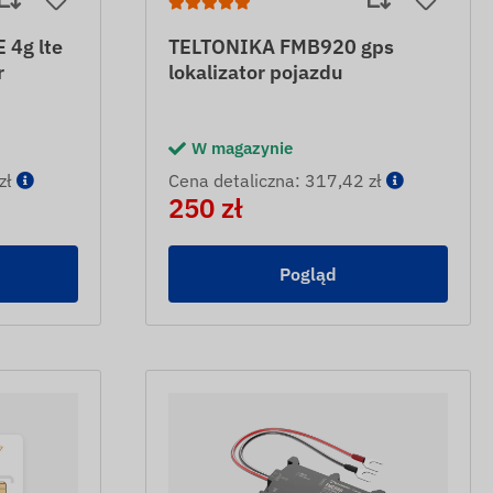
4g lte
TELTONIKA FMB920 gps
r
lokalizator pojazdu
W magazynie
zł
Cena detaliczna: 317,42 zł
250 zł
Pogląd