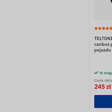
TELTONI
canbus g
pojazdu
W mag
Cena deta
245 zł