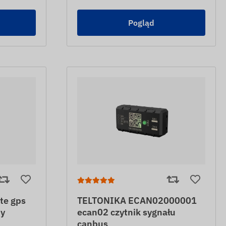
Pogląd
te gps
TELTONIKA ECAN02000001
ny
ecan02 czytnik sygnału
canbus