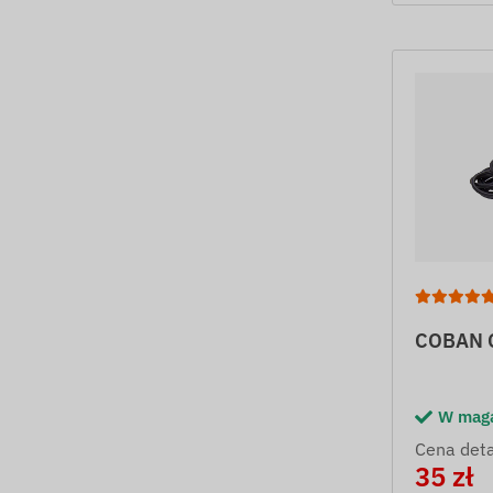
COBAN 
W mag
Cena deta
35 zł