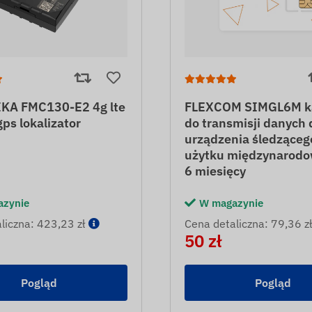
KA FMC130-E2 4g lte
FLEXCOM SIMGL6M ka
ps lokalizator
do transmisji danych 
urządzenia śledząceg
użytku międzynarodo
6 miesięcy
azynie
W magazynie
liczna: 423,23 zł
Cena detaliczna: 79,36 zł
50 zł
Pogląd
Pogląd