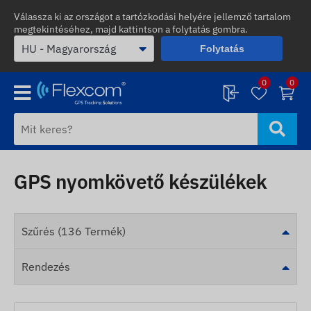
Válassza ki az országot a tartózkodási helyére jellemző tartalom
megtekintéséhez, majd kattintson a folytatás gombra.
Folytatás
0
0
GPS nyomkövető készülékek
Szűrés (136 Termék)
Rendezés