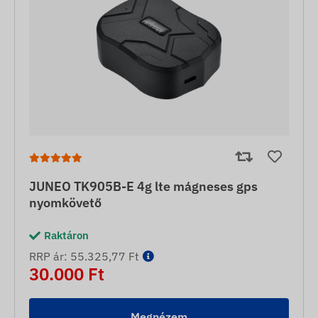
JUNEO TK905B-E 4g lte mágneses gps
nyomkövető
Raktáron
RRP ár: 55.325,77 Ft
30.000 Ft
Megnézem