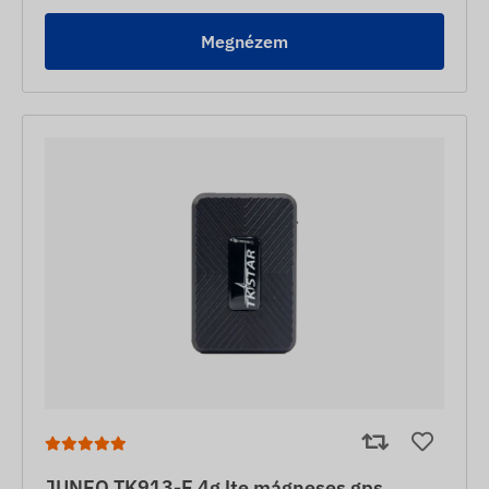
Megnézem
JUNEO TK913-E 4g lte mágneses gps