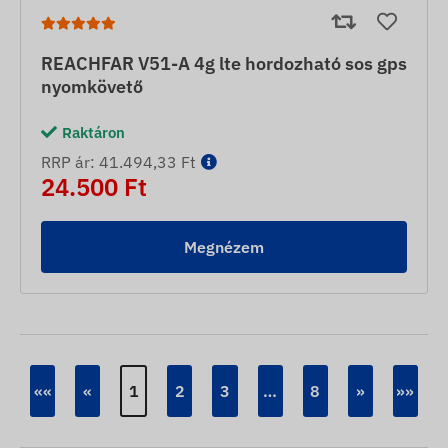
REACHFAR V51-A 4g lte hordozható sos gps
nyomkövető
Raktáron
RRP ár: 41.494,33 Ft
24.500 Ft
Megnézem
««
«
1
2
3
…
8
»
»»