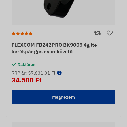
FLEXCOM FB242PRO BK9005 4g lte
kerékpár gps nyomkövető
Raktáron
RRP ár: 57.631,01 Ft
34.500 Ft
Megnézem