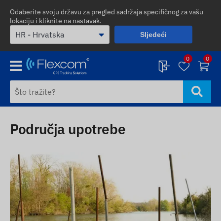
Odaberite svoju državu za pregled sadržaja specifičnog za vašu
lokaciju i kliknite na nastavak.
Sljedeći
0
0
Područja upotrebe