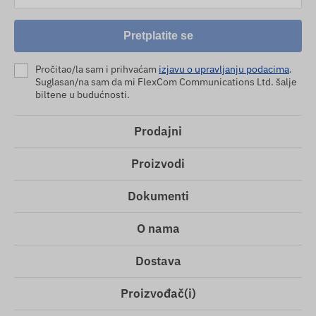
Pretplatite se
Pročitao/la sam i prihvaćam
izjavu o upravljanju podacima
.
Suglasan/na sam da mi FlexCom Communications Ltd. šalje
biltene u budućnosti.
Prodajni
Proizvodi
Dokumenti
O nama
Dostava
Proizvođač(i)