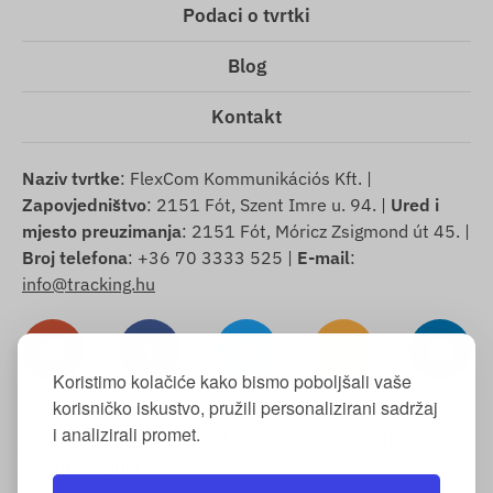
Podaci o tvrtki
Blog
Kontakt
Naziv tvrtke
: FlexCom Kommunikációs Kft. |
Zapovjedništvo
: 2151 Fót, Szent Imre u. 94. |
Ured i
mjesto preuzimanja
: 2151 Fót, Móricz Zsigmond út 45. |
Broj telefona
: +36 70 3333 525 |
E-mail
:
info@tracking.hu
Koristimo kolačiće kako bismo poboljšali vaše
korisničko iskustvo, pružili personalizirani sadržaj
i analizirali promet.
Autorska prava © 2025 FlexCom Communications Ltd.,
Sva prava pridržana.