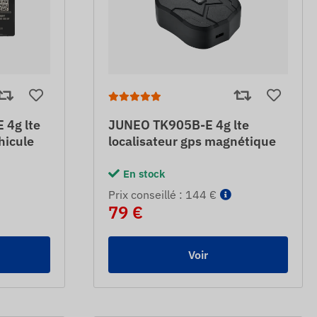
4g lte
JUNEO TK905B-E 4g lte
hicule
localisateur gps magnétique
En stock
Prix ​​conseillé : 144 €
79 €
Voir