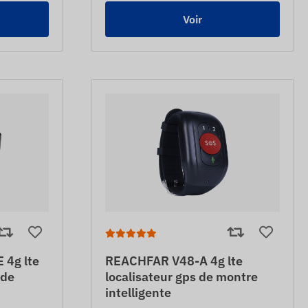
Voir
4g lte
REACHFAR V48-A 4g lte
 de
localisateur gps de montre
intelligente