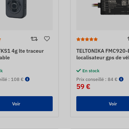
KS1 4g lte traceur
TELTONIKA FMC920-E 
able
localisateur gps de vé
ck
En stock
eillé : 108 €
Prix ​​conseillé : 84 €
59 €
Voir
Voir