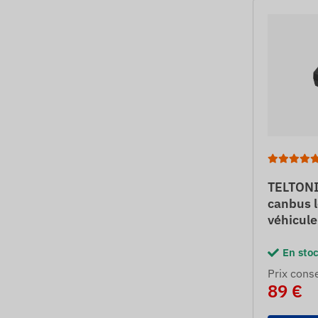
TELTONI
canbus l
véhicule
En sto
Prix ​​cons
89 €