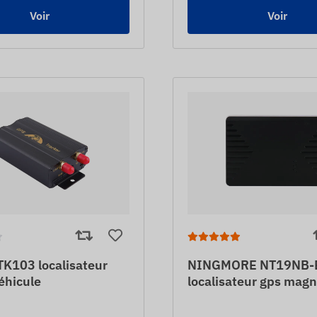
Voir
Voir
K103 localisateur
NINGMORE NT19NB-E 
éhicule
localisateur gps mag