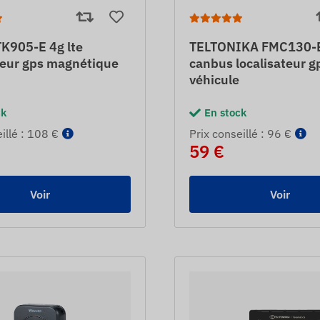
K905-E 4g lte
TELTONIKA FMC130-E
teur gps magnétique
canbus localisateur g
véhicule
ck
En stock
eillé : 108 €
Prix ​​conseillé : 96 €
59 €
Voir
Voir