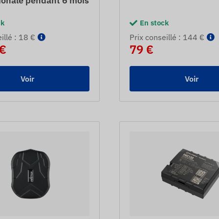
ionale pendant 6 mois
ck
En stock
eillé : 18 €
Prix ​​conseillé : 144 €
 €
79 €
Voir
Voir