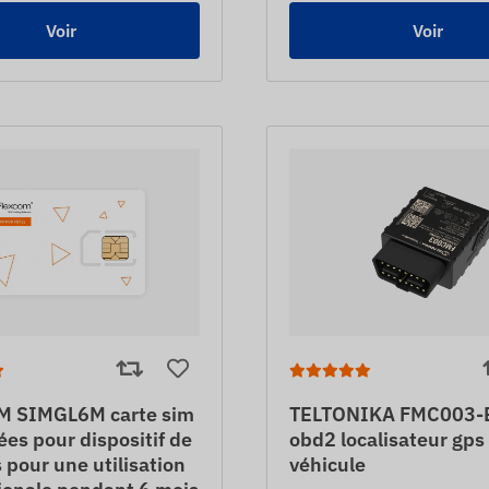
Voir
Voir
 SIMGL6M carte sim
TELTONIKA FMC003-E 
es pour dispositif de
obd2 localisateur gps
s pour une utilisation
véhicule