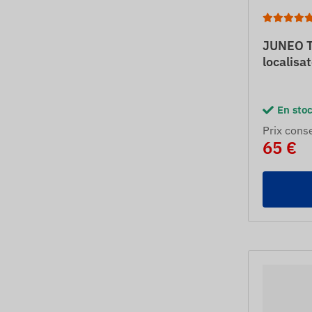
JUNEO T
localisa
En sto
Prix ​​cons
65 €