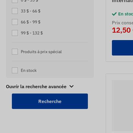
internat
0 $ - 33 $
TRAQUEURS DE NAVIRES
33 $ - 66 $
En sto
TRAQUEURS DE PALETTES
66 $ - 99 $
Prix ​​cons
12,50
TRAQUEURS DE PERSONNES
99 $ - 132 $
ÂGÉES
TRAQUEURS DE REMORQUES
Produits à prix spécial
TRAQUEURS DE REMORQUES
TRAQUEURS DE RUCHE
En stock
TRAQUEURS DE SCOOTERS
Ouvrir la recherche avancée