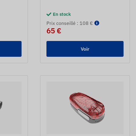
En stock
Prix ​​conseillé : 108 €
65 €
Voir