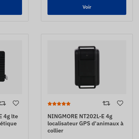
Voir
4g lte
NINGMORE NT202L-E 4g
nétique
localisateur GPS d'animaux à
collier