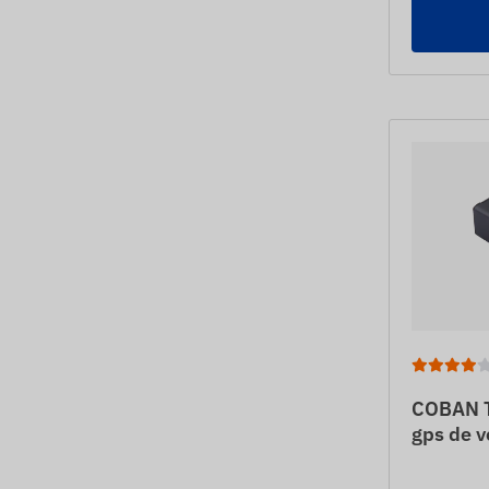
COBAN T
gps de v