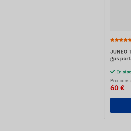
JUNEO T
gps port
En sto
Prix ​​cons
60 €