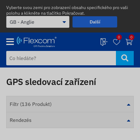
Vyberte svou zemi pro zobrazení obsahu specifického pro vaši
polohu a klikněte na tlačítko Pokračovat.
Další
0
0
GPS sledovací zařízení
Filtr (136 Produkt)
Rendezés