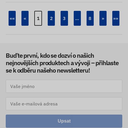
««
«
1
2
3
…
8
»
»»
Buďte první, kdo se dozví o našich
nejnovějších produktech a vývoji – přihlaste
se k odběru našeho newsletteru!
Upsat