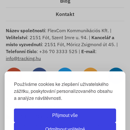
Blog
Kontakt
Název společnosti
: FlexCom Kommunikációs Kft. |
Velitelství
: 2151 Fót, Szent Imre u. 94. |
Kancelář a
místo vyzvednutí
: 2151 Fót, Móricz Zsigmond út 45. |
Telefonní číslo
: +36 70 3333 525 |
E-mail
:
info@tracking.hu
Používáme cookies ke zlepšení uživatelského
zážitku, poskytování personalizovaného obsahu
a analýze návštěvnosti.
Autorská práva © 2025 FlexCom Communications Ltd.,
Všechna práva vyhrazena.
Přijmout vše
Čeština
/
Americký dolar
Informace o cookies
-
Zásady vrácení zboží
-
Impressum
-
Odmítnout volitelné