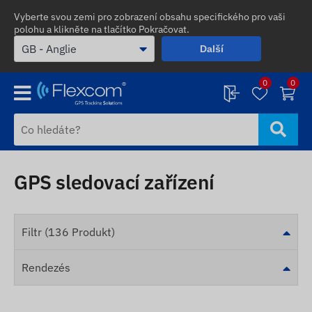
Vyberte svou zemi pro zobrazení obsahu specifického pro vaši
polohu a klikněte na tlačítko Pokračovat.
Další
0
0
GPS sledovací zařízení
Filtr (136 Produkt)
Rendezés