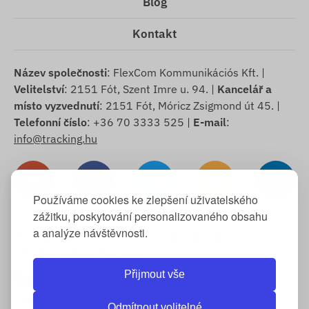
Blog
Kontakt
Název společnosti
: FlexCom Kommunikációs Kft. |
Velitelství
: 2151 Fót, Szent Imre u. 94. |
Kancelář a
místo vyzvednutí
: 2151 Fót, Móricz Zsigmond út 45. |
Telefonní číslo
: +36 70 3333 525 |
E-mail
:
info@tracking.hu
Používáme cookies ke zlepšení uživatelského
zážitku, poskytování personalizovaného obsahu
a analýze návštěvnosti.
Autorská práva © 2025 FlexCom Communications Ltd.,
Všechna práva vyhrazena.
Přijmout vše
Čeština
/
Americký dolar
Informace o cookies
-
Zásady vrácení zboží
-
Impressum
-
Odmítnout volitelné