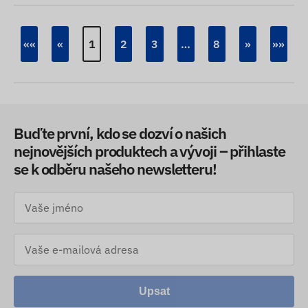
««
«
1
2
3
…
8
»
»»
Buďte první, kdo se dozví o našich
nejnovějších produktech a vývoji – přihlaste
se k odběru našeho newsletteru!
Upsat