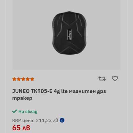
JUNEO TK905-E 4g lte магнитен gps
тракер
На склад
RRP цена: 211,23 лв
65 лв