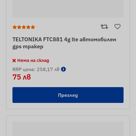
TELTONIKA FTC881 4g lte автомобилен
gps тракер
Няма на склад
RRP цена: 258,17 лв
75 лв
Преглед