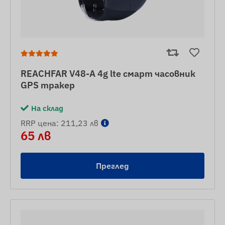
REACHFAR V48-A 4g lte смарт часовник
GPS тракер
На склад
RRP цена: 211,23 лв
65 лв
Преглед