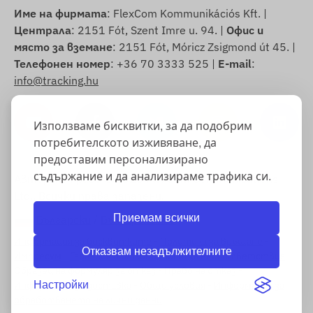
Име на фирмата
: FlexCom Kommunikációs Kft. |
Централа
: 2151 Fót, Szent Imre u. 94. |
Офис и
място за вземане
: 2151 Fót, Móricz Zsigmond út 45. |
Телефонен номер
: +36 70 3333 525 |
E-mail
:
info@tracking.hu
Използваме бисквитки, за да подобрим
потребителското изживяване, да
предоставим персонализирано
съдържание и да анализираме трафика си.
Авторско право © 2025 FlexCom Communications
Ltd., Всички права запазени.
Приемам всички
Български
/
Български лев
Информация за бисквитките
-
Политика за връщане
-
Отказвам незадължителните
Импресум
-
Гаранция и отговорност за несъответствия
-
Образец на формуляр за отказ
-
Право на отказ
-
Информация за доставка
-
Общи условия
-
Информация за
Настройки
обработването на лични данни