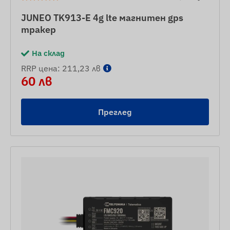
JUNEO TK913-E 4g lte магнитен gps
тракер
На склад
RRP цена: 211,23 лв
60 лв
Преглед