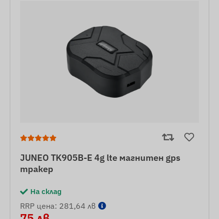
JUNEO TK905B-E 4g lte магнитен gps
тракер
На склад
RRP цена: 281,64 лв
75 лв