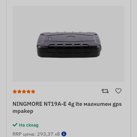
NINGMORE NT19A-E 4g lte магнитен gps
тракер
На склад
RRP цена: 293,37 лв