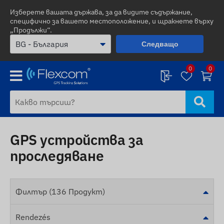
Изберете вашата държава, за да видите съдържание,
специфично за вашето местоположение, и щракнете върху
„Продължи“.
Следващо
0
0
GPS устройства за
проследяване
Филтър (136 Продукт)
Rendezés