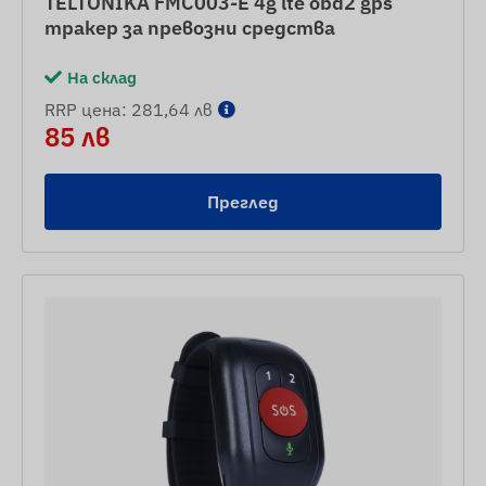
TELTONIKA FMC003-E 4g lte obd2 gps
тракер за превозни средства
На склад
RRP цена: 281,64 лв
85 лв
Преглед