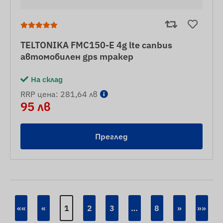
TELTONIKA FMC150-E 4g lte canbus
автомобилен gps тракер
На склад
RRP цена: 281,64 лв
95 лв
Преглед
««
«
1
2
3
…
8
»
»»