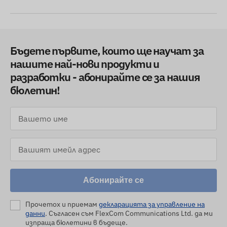
Бъдете първите, които ще научат за
нашите най-нови продукти и
разработки - абонирайте се за нашия
бюлетин!
Абонирайте се
Прочетох и приемам
декларацията за управление на
данни
. Съгласен съм FlexCom Communications Ltd. да ми
изпраща бюлетини в бъдеще.