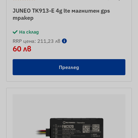
JUNEO TK913-E 4g lte магнитен gps
тракер
На склад
RRP цена: 211,23 лв
60 лв
Преглед