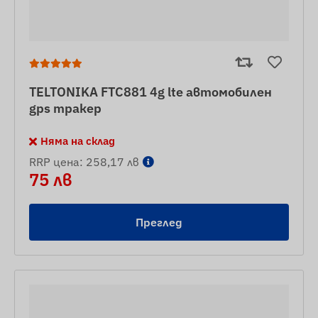
TELTONIKA FTC881 4g lte автомобилен
gps тракер
Няма на склад
RRP цена: 258,17 лв
75 лв
Преглед