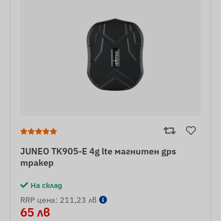
JUNEO TK905-E 4g lte магнитен gps
тракер
На склад
RRP цена: 211,23 лв
65 лв