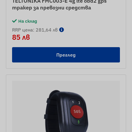
TELTONIKA FMC003-E 4g lte obd2 gps
тракер за превозни средства
На склад
RRP цена: 281,64 лв
85 лв
Преглед