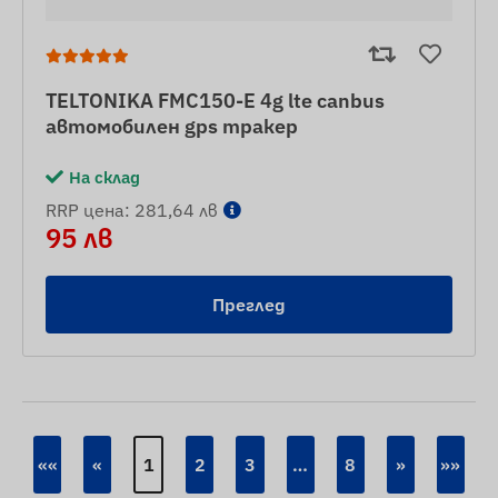
TELTONIKA FMC150-E 4g lte canbus
автомобилен gps тракер
На склад
RRP цена: 281,64 лв
95 лв
Преглед
««
«
1
2
3
…
8
»
»»