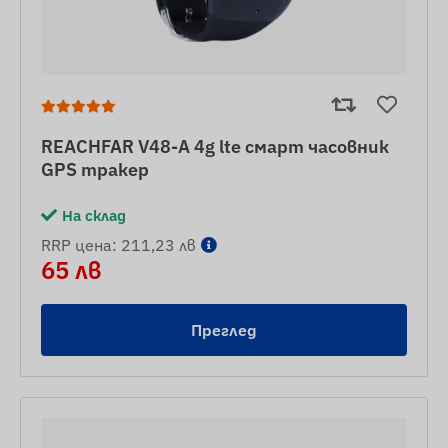
REACHFAR V48-A 4g lte смарт часовник
GPS тракер
На склад
RRP цена: 211,23 лв
65 лв
Преглед