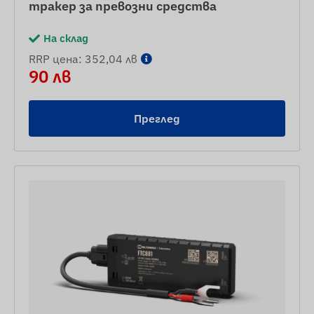
тракер за превозни средства
На склад
RRP цена: 352,04 лв
90 лв
Преглед