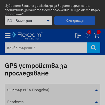
Изберете вашата държава, за да видите съдържание,
специфично за вашето местоположение, и щракнете върху
„Продължи“.
Следващо
0
0
GPS устройства за
проследяване
Филтър (136 Продукт)
Rendezés