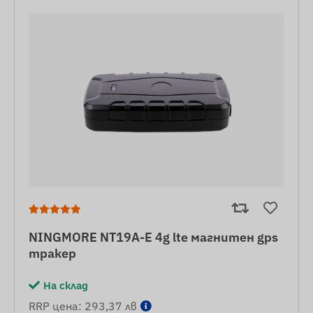
NINGMORE NT19A-E 4g lte магнитен gps
тракер
На склад
RRP цена: 293,37 лв