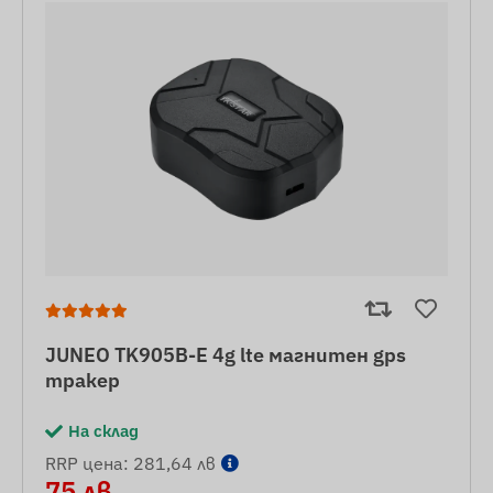
JUNEO TK905B-E 4g lte магнитен gps
тракер
На склад
RRP цена: 281,64 лв
75 лв