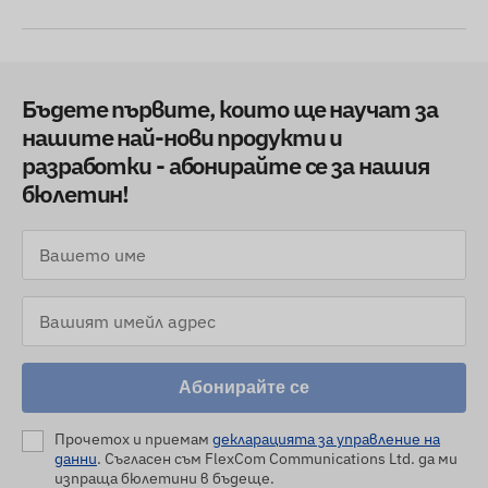
Бъдете първите, които ще научат за
нашите най-нови продукти и
разработки - абонирайте се за нашия
бюлетин!
Абонирайте се
Прочетох и приемам
декларацията за управление на
данни
. Съгласен съм FlexCom Communications Ltd. да ми
изпраща бюлетини в бъдеще.