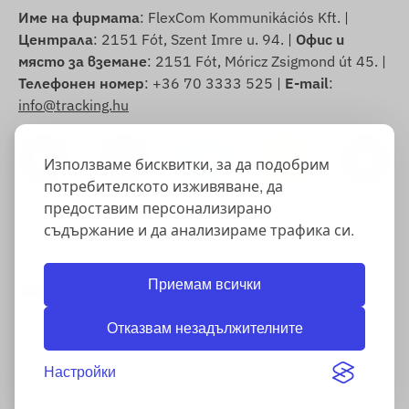
Име на фирмата
: FlexCom Kommunikációs Kft. |
Централа
: 2151 Fót, Szent Imre u. 94. |
Офис и
място за вземане
: 2151 Fót, Móricz Zsigmond út 45. |
Телефонен номер
: +36 70 3333 525 |
E-mail
:
info@tracking.hu
Използваме бисквитки, за да подобрим
потребителското изживяване, да
предоставим персонализирано
съдържание и да анализираме трафика си.
Авторско право © 2025 FlexCom Communications
Ltd., Всички права запазени.
Приемам всички
Български
/
Български лев
Информация за бисквитките
-
Политика за връщане
-
Отказвам незадължителните
Импресум
-
Гаранция и отговорност за несъответствия
-
Образец на формуляр за отказ
-
Право на отказ
-
Информация за доставка
-
Общи условия
-
Информация за
Настройки
обработването на лични данни