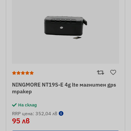
NINGMORE NT19S-E 4g lte магнитен gps
тракер
На склад
RRP цена: 352,04 лв
95 лв