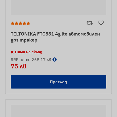
TELTONIKA FTC881 4g lte автомобилен
gps тракер
Няма на склад
RRP цена: 258,17 лв
75 лв
Преглед