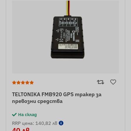
TELTONIKA FMB920 GPS тракер за
превозни средства
На склад
RRP цена: 140,82 лв
40 лв