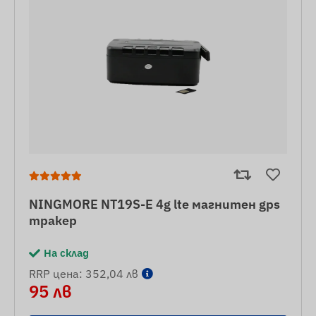
NINGMORE NT19S-E 4g lte магнитен gps
тракер
На склад
RRP цена: 352,04 лв
95 лв