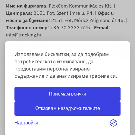
Име на фирмата
: FlexCom Kommunikációs Kft. |
Централа
: 2151 Fót, Szent Imre u. 94. |
Офис и
място за вземане
: 2151 Fót, Móricz Zsigmond út 45. |
Телефонен номер
: +36 70 3333 525 |
E-mail
:
info@tracking.hu
Използваме бисквитки, за да подобрим
потребителското изживяване, да
предоставим персонализирано
съдържание и да анализираме трафика си.
Авторско право © 2025 FlexCom Communications
Ltd., Всички права запазени.
Приемам всички
Български
/
Български лев
Информация за бисквитките
-
Политика за връщане
-
Отказвам незадължителните
Импресум
-
Гаранция и отговорност за несъответствия
-
Образец на формуляр за отказ
-
Право на отказ
-
Информация за доставка
-
Общи условия
-
Информация за
Настройки
обработването на лични данни