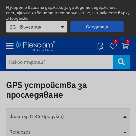
Изберете вашата държава, за да видите съдържание,
специфично за вашето местоположение, и щракнете върху
„Продължи“.
Следващо
0
0
GPS устройства за
проследяване
Филтър (136 Продукт)
Rendezés