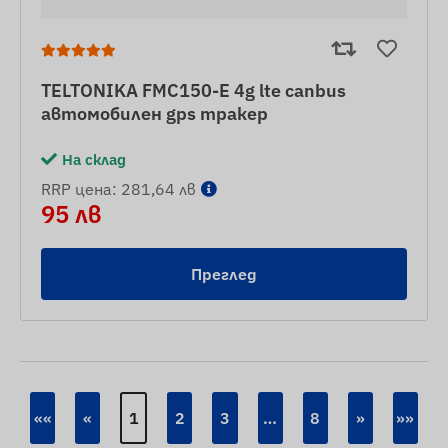
TELTONIKA FMC150-E 4g lte canbus
автомобилен gps тракер
На склад
RRP цена: 281,64 лв
95 лв
Преглед
««
«
1
2
3
…
8
»
»»