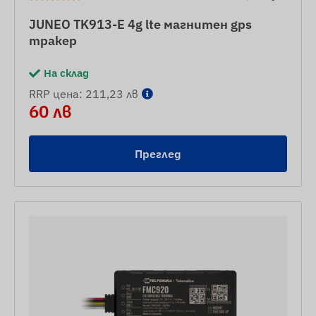
JUNEO TK913-E 4g lte магнитен gps
тракер
На склад
RRP цена: 211,23 лв
60 лв
Преглед