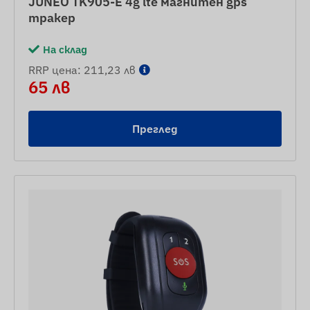
JUNEO TK905-E 4g lte магнитен gps
тракер
На склад
RRP цена: 211,23 лв
65 лв
Преглед