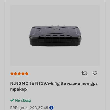
NINGMORE NT19A-E 4g lte магнитен gps
тракер
На склад
RRP цена: 293,37 лв