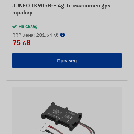
JUNEO TK905B-E 4g lte магнитен gps
тракер
На склад
RRP цена: 281,64 лв
75 лв
Преглед