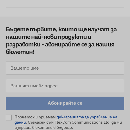
Бъдете първите, които ще научат за
нашите най-нови продукти и
разработки - абонирайте се за нашия
бюлетин!
Абонирайте се
Прочетох и приемам
декларацията за управление на
данни
. Съгласен съм FlexCom Communications Ltd. да ми
изпраща бюлетини в бъдеще.