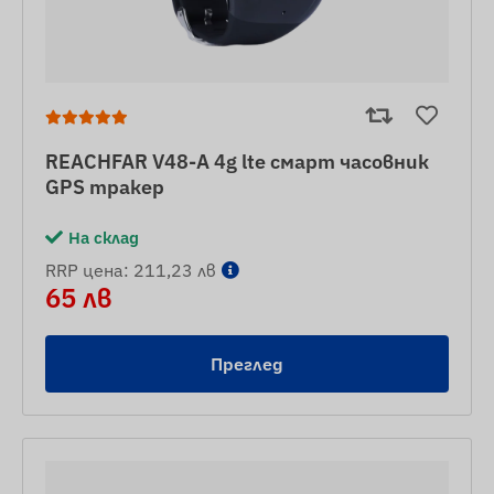
REACHFAR V48-A 4g lte смарт часовник
GPS тракер
На склад
RRP цена: 211,23 лв
65 лв
Преглед