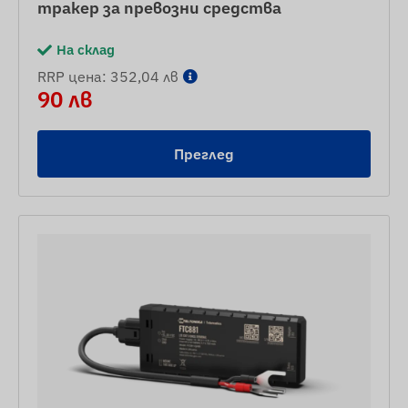
тракер за превозни средства
На склад
RRP цена: 352,04 лв
90 лв
Преглед