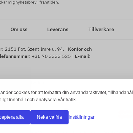
kar mig nyhetsbrev i framtiden.
Om oss
Leverans
Tillverkare
r
: 2151 Fót, Szent Imre u. 94. |
Kontor och
lefonnummer
: +36 70 3333 525 |
E-mail
:
tigheter förbehållna.
änder cookies för att förbättra din användaraktivitet, tillhandahål
tionsrätt
-
Mall för ångerblankett
-
Ångerrätt
-
Leveransinformation
-
Al
ligt innehåll och analysera vår trafik.
eptera alla
Neka valfria
Inställningar
omag nyomkövetés
-
17 track nyomkövetés
-
Nyomkövetésről
-
Emag ny