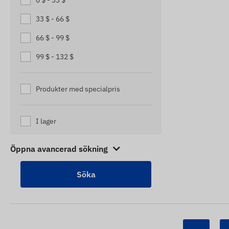
0 $ - 33 $
SPÅRARE FÖR ÄLDRE PERSONER
33 $ - 66 $
SPÅRNINGSENHETER FÖR
HUSVAGNAR
66 $ - 99 $
SPÅRNINGSENHETER FÖR
99 $ - 132 $
LASTBILAR
TRAILER TRACKERS
Produkter med specialpris
TRAILER TRACKERS
I lager
Öppna avancerad sökning