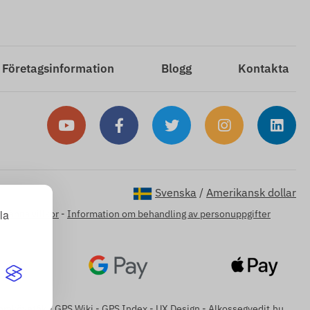
Företagsinformation
Blogg
Kontakta
Svenska
/
Amerikansk dollar
la
lmänna villkor
-
Information om behandling av personuppgifter
omkövetők
-
GPS Wiki
-
GPS Index
-
UX Design
-
Alkossegyedit.hu