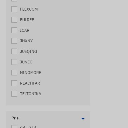
HÄSTSPÅRARE
FLEXCOM
HIVE TRACKERS
FULREE
HUNDSPÅRARE
ICAR
KATTSPÅRARE
JHXNY
LOKALISATORER FÖR MIDJEVÄSKA
JUEQING
MASKINSPÅRARE
JUNEO
MOTORCYKEL SPÅRARE
NINGMORE
PAKETSPÅRARE
REACHFAR
PALLSPÅRARE
TELTONIKA
SCOOTER TRACKERS
SKEPPSSPÅRARE
Pris
SMÅ LASTBILSSPÅRARE