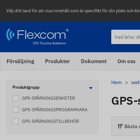
Välj ditt land för att visa innehåll som är specifikt för din plats och kli
Försäljning
Produkter
Dokument
Om oss
Hem
web
Produktgrupp
GPS-
GPS-SPÅRNINGSENHETER
GPS-SPÅRNINGSPROGRAMVARA
GPS-SPÅRNINGSTILLBEHÖR
Bästa 