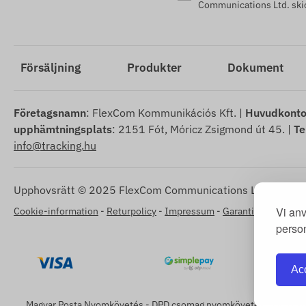
Communications Ltd. skic
Försäljning
Produkter
Dokument
Företagsnamn
: FlexCom Kommunikációs Kft. |
Huvudkonto
upphämtningsplats
: 2151 Fót, Móricz Zsigmond út 45. |
Te
info@tracking.hu
Upphovsrätt © 2025 FlexCom Communications Ltd., Alla rät
Vi anv
Cookie-information
-
Returpolicy
-
Impressum
-
Garanti och reklama
person
Acc
Magyar Posta Nyomkövetés
-
DPD csomag nyomkövetés
-
GLS cs