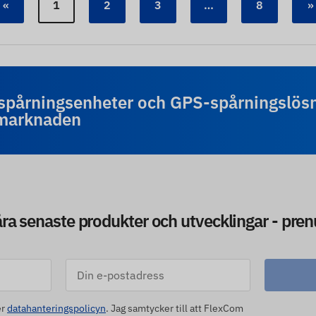
«
1
2
3
…
8
»
-spårningsenheter och GPS-spårningslös
-marknaden
åra senaste produkter och utvecklingar - pre
er
datahanteringspolicyn
. Jag samtycker till att FlexCom