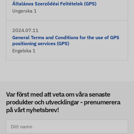
Általános Szerződési Feltételek (GPS)
Ungerska
1
2024.07.11
General Terms and Conditions for the use of GPS
positioning services (GPS)
Engelska
1
Var först med att veta om våra senaste
produkter och utvecklingar - prenumerera
på vårt nyhetsbrev!