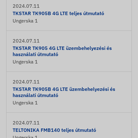
2024.07.11
TKSTAR TK905B 4G LTE teljes útmutató
Ungerska
1
2024.07.11
TKSTAR TK905 4G LTE üzembehelyezési és
használati útmutató
Ungerska
1
2024.07.11
TKSTAR TK905B 4G LTE üzembehelyezési és
használati útmutató
Ungerska
1
2024.07.11
TELTONIKA FMB140 teljes útmutató
Ungerska
1