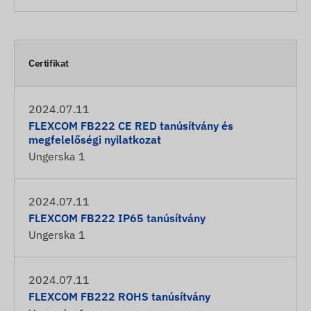
Certifikat
2024.07.11
FLEXCOM FB222 CE RED tanúsítvány és
megfelelőségi nyilatkozat
Ungerska
1
2024.07.11
FLEXCOM FB222 IP65 tanúsítvány
Ungerska
1
2024.07.11
FLEXCOM FB222 ROHS tanúsítvány