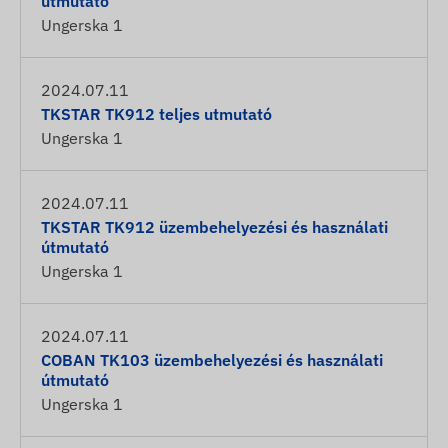
útmutató
Ungerska
1
2024.07.11
TKSTAR TK912 teljes utmutató
Ungerska
1
2024.07.11
TKSTAR TK912 üzembehelyezési és használati
útmutató
Ungerska
1
2024.07.11
COBAN TK103 üzembehelyezési és használati
útmutató
Ungerska
1