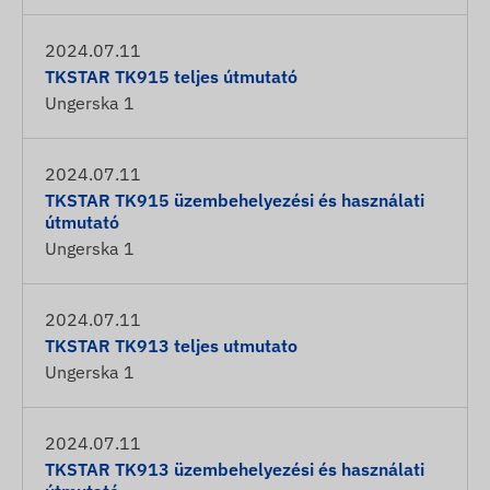
2024.07.11
TKSTAR TK915 teljes útmutató
Ungerska
1
2024.07.11
TKSTAR TK915 üzembehelyezési és használati
útmutató
Ungerska
1
2024.07.11
TKSTAR TK913 teljes utmutato
Ungerska
1
2024.07.11
TKSTAR TK913 üzembehelyezési és használati