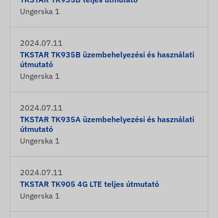
Ungerska
1
2024.07.11
TKSTAR TK935B üzembehelyezési és használati
útmutató
Ungerska
1
2024.07.11
TKSTAR TK935A üzembehelyezési és használati
útmutató
Ungerska
1
2024.07.11
TKSTAR TK905 4G LTE teljes útmutató
Ungerska
1