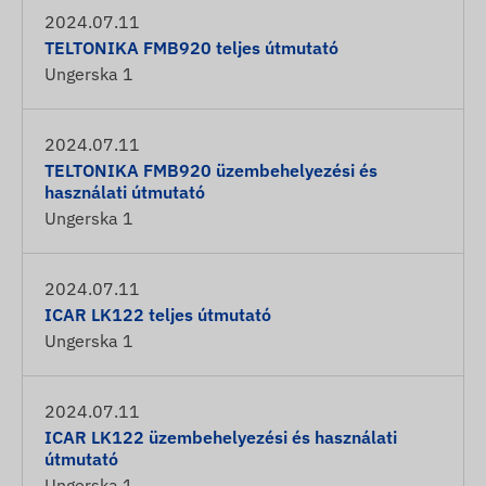
2024.07.11
TELTONIKA FMB920 teljes útmutató
Ungerska
1
2024.07.11
TELTONIKA FMB920 üzembehelyezési és
használati útmutató
Ungerska
1
2024.07.11
ICAR LK122 teljes útmutató
Ungerska
1
2024.07.11
ICAR LK122 üzembehelyezési és használati
útmutató
Ungerska
1