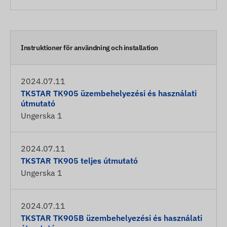
Instruktioner för användning och installation
2024.07.11
TKSTAR TK905 üzembehelyezési és használati
útmutató
Ungerska
1
2024.07.11
TKSTAR TK905 teljes útmutató
Ungerska
1
2024.07.11
TKSTAR TK905B üzembehelyezési és használati