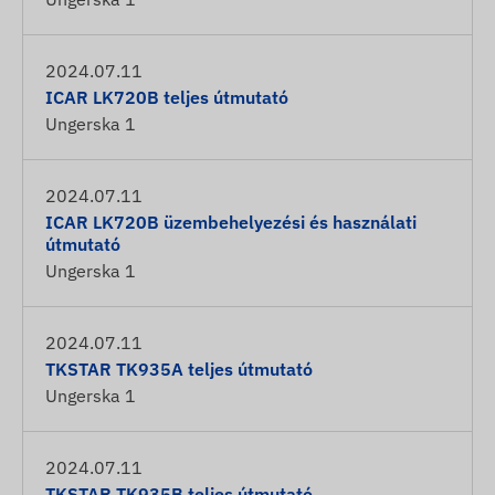
2024.07.11
ICAR LK720B teljes útmutató
Ungerska
1
2024.07.11
ICAR LK720B üzembehelyezési és használati
útmutató
Ungerska
1
2024.07.11
TKSTAR TK935A teljes útmutató
Ungerska
1
2024.07.11
TKSTAR TK935B teljes útmutató