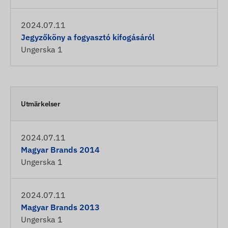
2024.07.11
Jegyzőköny a fogyasztó kifogásáról
Ungerska
1
Utmärkelser
2024.07.11
Magyar Brands 2014
Ungerska
1
2024.07.11
Magyar Brands 2013
Ungerska
1