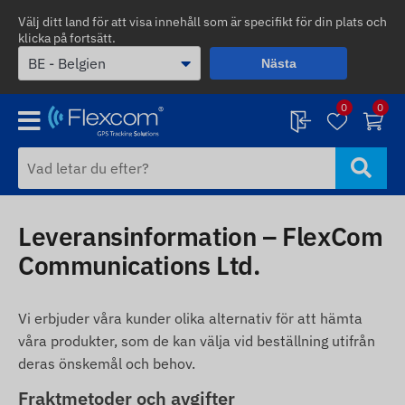
Välj ditt land för att visa innehåll som är specifikt för din plats och
klicka på fortsätt.
Nästa
0
0
Leveransinformation – FlexCom
Communications Ltd.
Vi erbjuder våra kunder olika alternativ för att hämta
våra produkter, som de kan välja vid beställning utifrån
deras önskemål och behov.
Fraktmetoder och avgifter