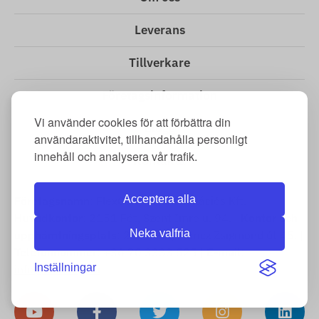
Leverans
Tillverkare
Företagsinformation
Vi använder cookies för att förbättra din
Blogg
användaraktivitet, tillhandahålla personligt
innehåll och analysera vår trafik.
Kontakta
Acceptera alla
Företagsnamn
: FlexCom Kommunikációs Kft. |
Huvudkontor
: 2151 Fót, Szent Imre u. 94. |
Kontor och
Neka valfria
upphämtningsplats
: 2151 Fót, Móricz Zsigmond út 45. |
Telefonnummer
: +36 70 3333 525 |
E-mail
:
Inställningar
info@tracking.hu