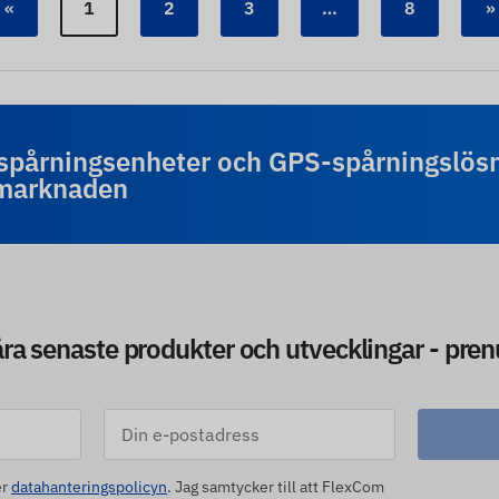
«
1
2
3
…
8
»
-spårningsenheter och GPS-spårningslös
-marknaden
åra senaste produkter och utvecklingar - pre
er
datahanteringspolicyn
. Jag samtycker till att FlexCom