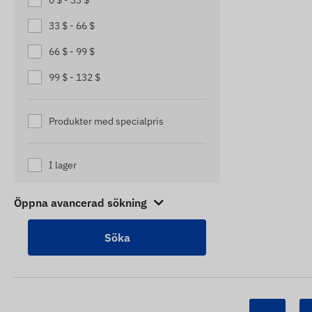
0 $ - 33 $
SPÅRARE FÖR ÄLDRE PERSONER
33 $ - 66 $
SPÅRNINGSENHETER FÖR
HUSVAGNAR
66 $ - 99 $
SPÅRNINGSENHETER FÖR
99 $ - 132 $
LASTBILAR
TRAILER TRACKERS
Produkter med specialpris
TRAILER TRACKERS
I lager
Öppna avancerad sökning