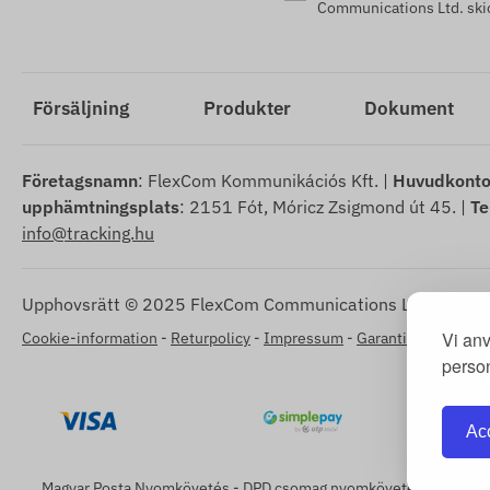
Communications Ltd. skic
Försäljning
Produkter
Dokument
Företagsnamn
: FlexCom Kommunikációs Kft. |
Huvudkonto
upphämtningsplats
: 2151 Fót, Móricz Zsigmond út 45. |
Te
info@tracking.hu
Upphovsrätt © 2025 FlexCom Communications Ltd., Alla rät
Vi anv
Cookie-information
-
Returpolicy
-
Impressum
-
Garanti och reklama
person
Acc
Magyar Posta Nyomkövetés
-
DPD csomag nyomkövetés
-
GLS cs