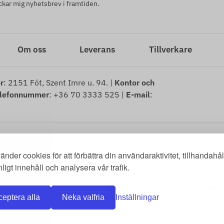
kar mig nyhetsbrev i framtiden.
Om oss
Leverans
Tillverkare
r
: 2151 Fót, Szent Imre u. 94. |
Kontor och
lefonnummer
: +36 70 3333 525 |
E-mail
:
tigheter förbehållna.
änder cookies för att förbättra din användaraktivitet, tillhandahål
tionsrätt
-
Mall för ångerblankett
-
Ångerrätt
-
Leveransinformation
-
Al
ligt innehåll och analysera vår trafik.
eptera alla
Neka valfria
Inställningar
omag nyomkövetés
-
17 track nyomkövetés
-
Nyomkövetésről
-
Emag ny