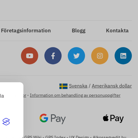
Företagsinformation
Blogg
Kontakta
Svenska
/
Amerikansk dollar
la
lmänna villkor
-
Information om behandling av personuppgifter
omkövetők
-
GPS Wiki
-
GPS Index
-
UX Design
-
Alkossegyedit.hu