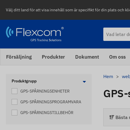
Välj ditt land för att visa innehåll som är specifikt för din plats och kli
Försäljning
Produkter
Dokument
Om oss
Hem
web
Produktgrupp
GPS-
GPS-SPÅRNINGSENHETER
GPS-SPÅRNINGSPROGRAMVARA
GPS-SPÅRNINGSTILLBEHÖR
Bästa 