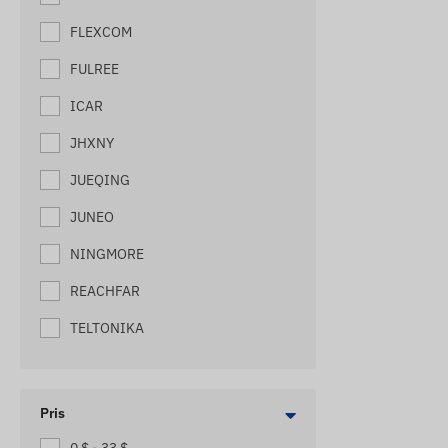
HÄSTSPÅRARE
FLEXCOM
HIVE TRACKERS
FULREE
HUNDSPÅRARE
ICAR
KATTSPÅRARE
JHXNY
LOKALISATORER FÖR MIDJEVÄSKA
JUEQING
MASKINSPÅRARE
JUNEO
MOTORCYKEL SPÅRARE
NINGMORE
PAKETSPÅRARE
REACHFAR
PALLSPÅRARE
TELTONIKA
SCOOTER TRACKERS
SKEPPSSPÅRARE
Pris
SMÅ LASTBILSSPÅRARE