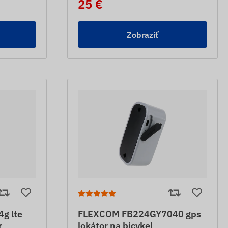
25 €
Zobraziť
g lte
FLEXCOM FB224GY7040 gps
r
lokátor na bicykel