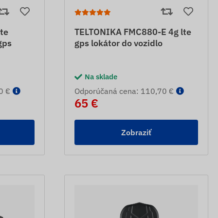
te
TELTONIKA FMC880-E 4g lte
gps
gps lokátor do vozidlo
Na sklade
0 €
Odporúčaná cena: 110,70 €
65 €
Zobraziť