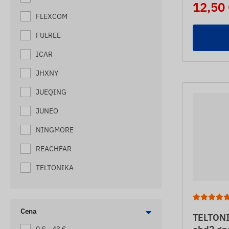
12,50
OVČIAKA
FLEXCOM
SLEDOVAČE ELEKTRICKÝCH
BICYKLOV
FULREE
SLEDOVAČE LODÍ
ICAR
SLEDOVAČE MAČIEK
JHXNY
SLEDOVAČE MOTORIEK
JUEQING
SLEDOVAČE ODŤAHOVÝCH
JUNEO
VOZIDIEL
NINGMORE
SLEDOVAČE PSOV
REACHFAR
SLEDOVAČE STARŠÍCH OSÔB
TELTONIKA
SLEDOVAČE TAŠIEK
SLEDOVAČE ÚĽOV
SLEDOVAČE VYSOKOZDVIŽNÝCH
Cena
TELTONI
VOZÍKOV