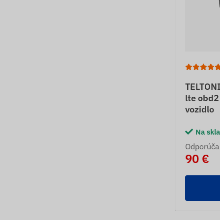
TELTON
lte obd2
vozidlo
Na skl
Odporúča
90 €