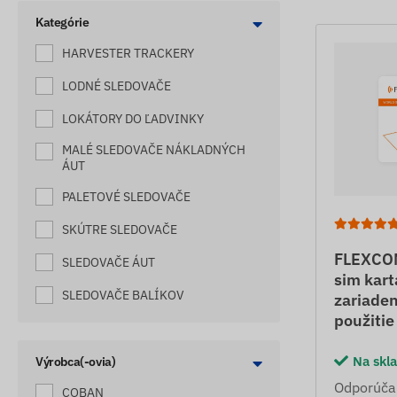
Kategórie
HARVESTER TRACKERY
LODNÉ SLEDOVAČE
LOKÁTORY DO ĽADVINKY
MALÉ SLEDOVAČE NÁKLADNÝCH
ÁUT
PALETOVÉ SLEDOVAČE
SKÚTRE SLEDOVAČE
FLEXCO
SLEDOVAČE ÁUT
sim kart
SLEDOVAČE BALÍKOV
zariade
použitie
SLEDOVAČE BICYKLOV
Na skl
SLEDOVAČE DETÍ
Výrobca(-ovia)
Odporúča
SLEDOVAČE ELEKTRICKÉHO
COBAN