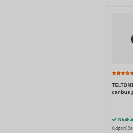
TELTONI
canbus g
Na skl
Odporúča