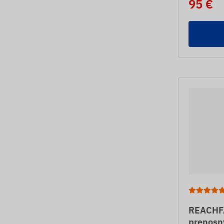
95 €
REACHFA
prenosný