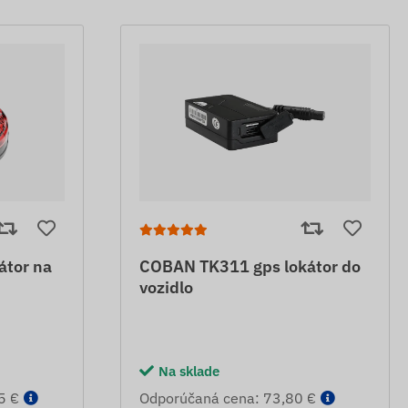
átor na
COBAN TK311 gps lokátor do
vozidlo
Na sklade
5 €
Odporúčaná cena: 73,80 €