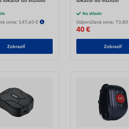
 lokátor do vozidlo
lokátor do vozidlo
ade
Na sklade
ná cena: 147,60 €
Odporúčaná cena: 73,80
40 €
Zobraziť
Zobraziť