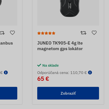
canbus
JUNEO TK905-E 4g lte
magnetom gps lokátor
Na sklade
 €
Odporúčaná cena: 110,70 €
65 €
Zobraziť