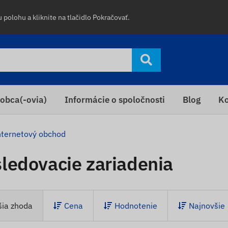
 polohu a kliknite na tlačidlo Pokračovať.
obca(-ovia)
Informácie o spoločnosti
Blog
Ko
nternetový obchod
ledovacie zariadenia
šia zhoda
Cena
Hodnotenie
Najnovšie