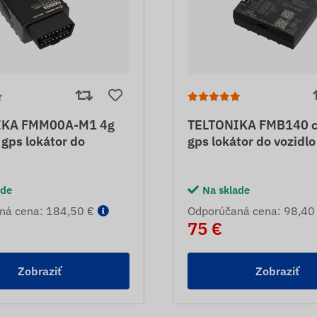
IKA FMM00A-M1 4g
TELTONIKA FMB140 
 gps lokátor do
gps lokátor do vozidlo
ade
Na sklade
ná cena: 184,50 €
Odporúčaná cena: 98,40
75 €
Zobraziť
Zobraziť