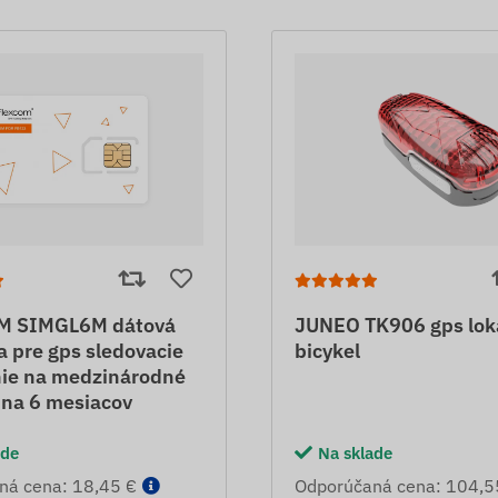
M SIMGL6M dátová
JUNEO TK906 gps lok
a pre gps sledovacie
bicykel
nie na medzinárodné
 na 6 mesiacov
ade
Na sklade
ná cena: 18,45 €
Odporúčaná cena: 104,5