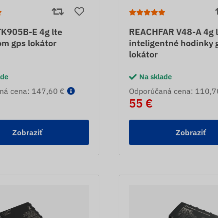
K905B-E 4g lte
REACHFAR V48-A 4g l
m gps lokátor
inteligentné hodinky 
lokátor
ade
Na sklade
ná cena: 147,60 €
Odporúčaná cena: 110,7
55 €
Zobraziť
Zobraziť