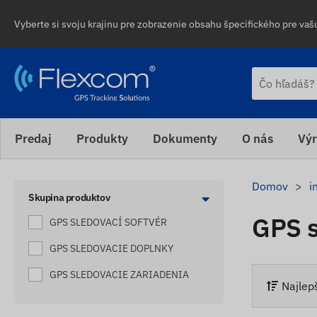
Vyberte si svoju krajinu pre zobrazenie obsahu špecifického pre vašu
Predaj
Produkty
Dokumenty
O nás
Výr
Domov
i
Skupina produktov
GPS s
GPS SLEDOVACÍ SOFTVÉR
GPS SLEDOVACIE DOPLNKY
GPS SLEDOVACIE ZARIADENIA
Najlep