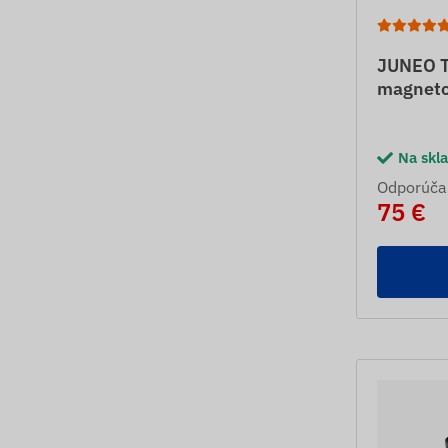
JUNEO T
magneto
Na skl
Odporúča
75 €