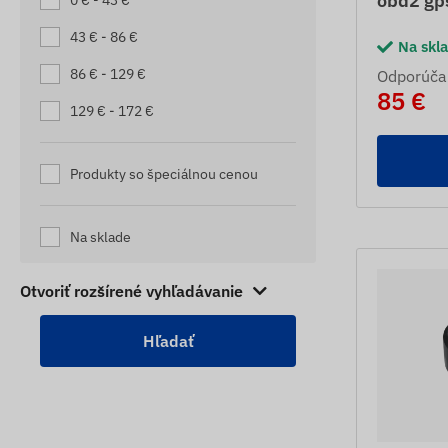
obd2 gps
0 € - 43 €
SLEDOVACIE ZARIADENIA PRE
KAMIÓNY
43 € - 86 €
Na skl
SLEDOVACIE ZARIADENIA PRE
86 € - 129 €
Odporúča
KARAVANY
85 €
129 € - 172 €
STAVEBNÉ SLEDOVAČE
STOPÁRI KONÍ
Produkty so špeciálnou cenou
STROJOVÉ SLEDOVAČE
TRAILER TRACKERY
Na sklade
TRAILER TRACKERY
Otvoriť rozšírené vyhľadávanie