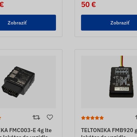
 €
50 €
Zobraziť
Zobraziť
KA FMC003-E 4g lte
TELTONIKA FMB920 