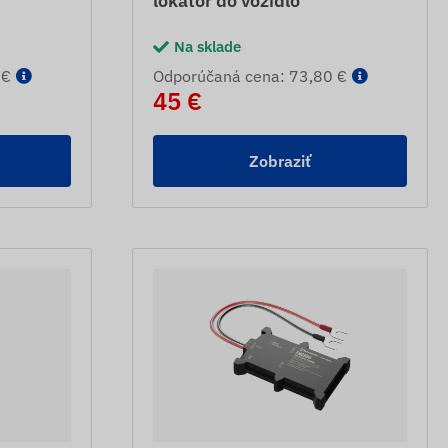
lokátor do vozidlo
Na sklade
 €
Odporúčaná cena: 73,80 €
45 €
Zobraziť