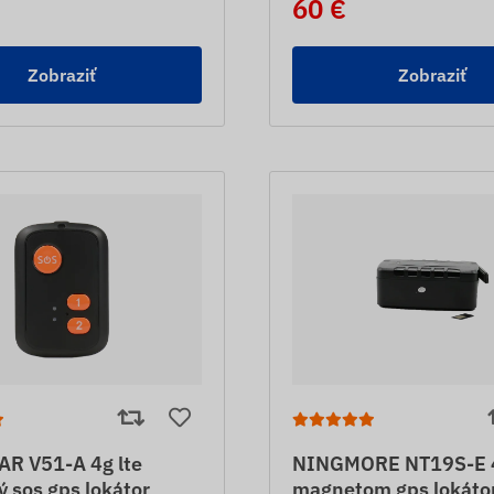
60 €
Zobraziť
Zobraziť
R V51-A 4g lte
NINGMORE NT19S-E 4
 sos gps lokátor
magnetom gps lokáto