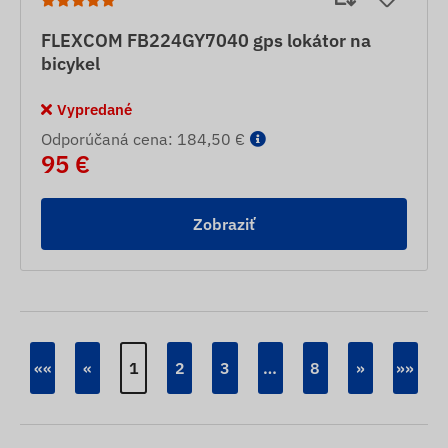
FLEXCOM FB224GY7040 gps lokátor na
bicykel
Vypredané
Odporúčaná cena: 184,50 €
95 €
Zobraziť
««
«
1
2
3
…
8
»
»»