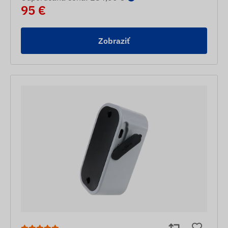
95 €
Zobraziť