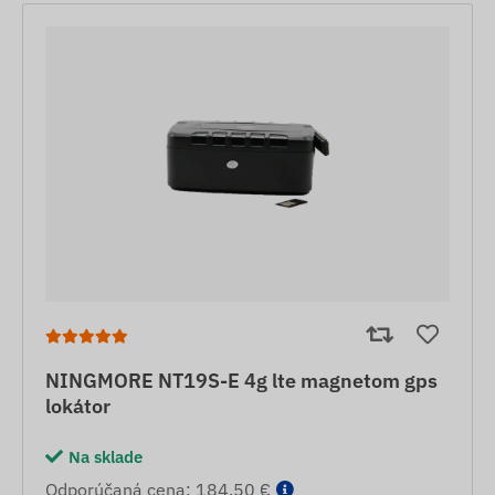
NINGMORE NT19S-E 4g lte magnetom gps
lokátor
Na sklade
Odporúčaná cena: 184,50 €