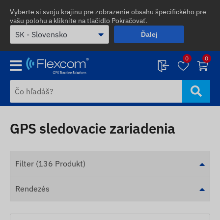
Vyberte si svoju krajinu pre zobrazenie obsahu špecifického pre
vašu polohu a kliknite na tlačidlo Pokračovať.
Ďalej
0
0
GPS sledovacie zariadenia
Filter (136 Produkt)
Rendezés