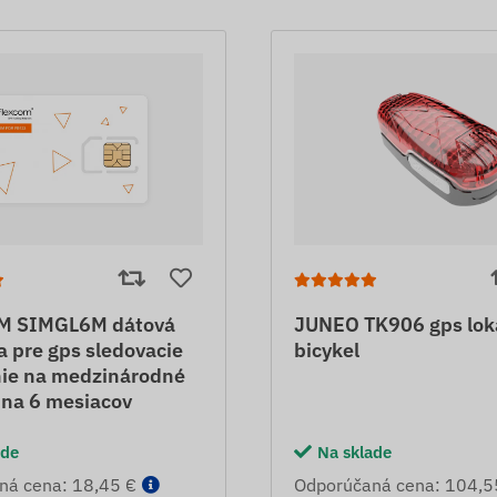
M SIMGL6M dátová
JUNEO TK906 gps lok
a pre gps sledovacie
bicykel
nie na medzinárodné
 na 6 mesiacov
ade
Na sklade
ná cena: 18,45 €
Odporúčaná cena: 104,5