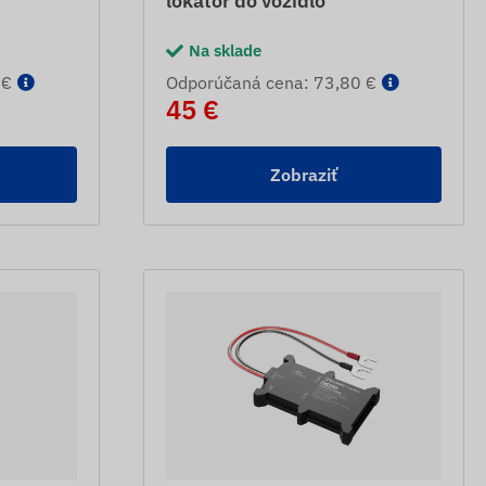
lokátor do vozidlo
Na sklade
 €
Odporúčaná cena: 73,80 €
45 €
Zobraziť