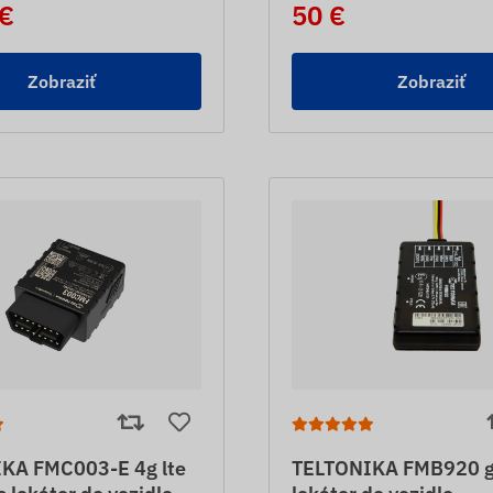
 €
50 €
Zobraziť
Zobraziť
KA FMC003-E 4g lte
TELTONIKA FMB920 