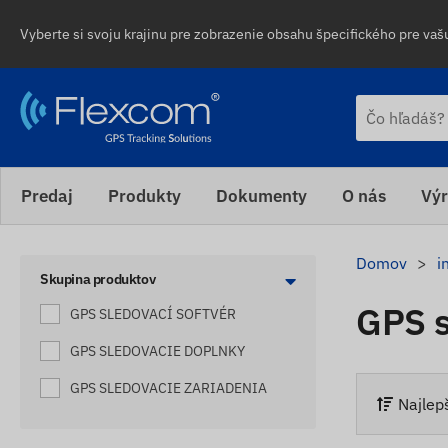
Vyberte si svoju krajinu pre zobrazenie obsahu špecifického pre vašu
Predaj
Produkty
Dokumenty
O nás
Výr
Domov
i
Skupina produktov
GPS s
GPS SLEDOVACÍ SOFTVÉR
GPS SLEDOVACIE DOPLNKY
GPS SLEDOVACIE ZARIADENIA
Najlep