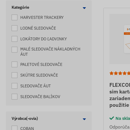
Kategórie
HARVESTER TRACKERY
LODNÉ SLEDOVAČE
LOKÁTORY DO ĽADVINKY
MALÉ SLEDOVAČE NÁKLADNÝCH
ÁUT
PALETOVÉ SLEDOVAČE
SKÚTRE SLEDOVAČE
FLEXCO
SLEDOVAČE ÁUT
sim kart
SLEDOVAČE BALÍKOV
zariade
použitie
SLEDOVAČE BICYKLOV
Na skl
SLEDOVAČE DETÍ
Výrobca(-ovia)
Odporúča
SLEDOVAČE ELEKTRICKÉHO
COBAN