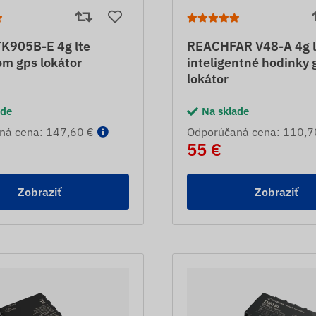
K905B-E 4g lte
REACHFAR V48-A 4g l
m gps lokátor
inteligentné hodinky 
lokátor
ade
Na sklade
ná cena: 147,60 €
Odporúčaná cena: 110,7
55 €
Zobraziť
Zobraziť