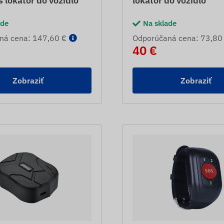
 lokátor do vozidlo
lokátor do vozidlo
ade
Na sklade
ná cena: 147,60 €
Odporúčaná cena: 73,80
40 €
Zobraziť
Zobraziť