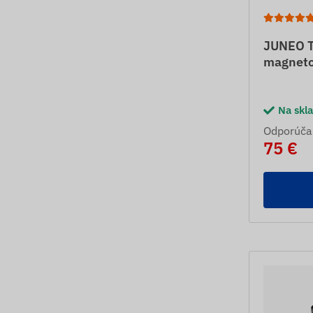
JUNEO T
magneto
Na skl
Odporúča
75 €