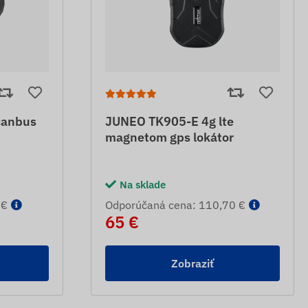
canbus
JUNEO TK905-E 4g lte
magnetom gps lokátor
Na sklade
 €
Odporúčaná cena: 110,70 €
65 €
Zobraziť