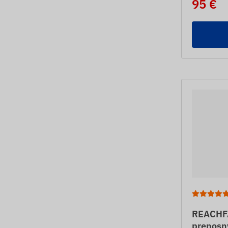
95 €
REACHFA
prenosný