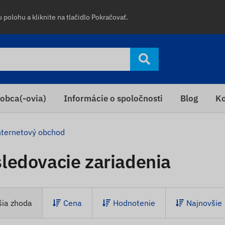
 polohu a kliknite na tlačidlo Pokračovať.
obca(-ovia)
Informácie o spoločnosti
Blog
Ko
nternetový obchod
ledovacie zariadenia
šia zhoda
Cena
Hodnotenie
Najnovšie