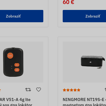
60 €
Zobraziť
Zobraziť
R V51-A 4g lte
NINGMORE NT19S-E 4
 sos gps lokátor
magnetom gps lokáto