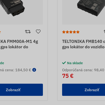
IKA FMM00A-M1 4g
TELTONIKA FMB140 
 gps lokátor do
gps lokátor do vozidlo
ade
Na sklade
ná cena: 184,50 €
Odporúčaná cena: 98,40
75 €
Zobraziť
Zobraziť