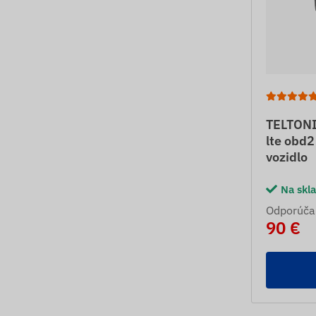
TELTON
lte obd2
vozidlo
Na skl
Odporúča
90 €