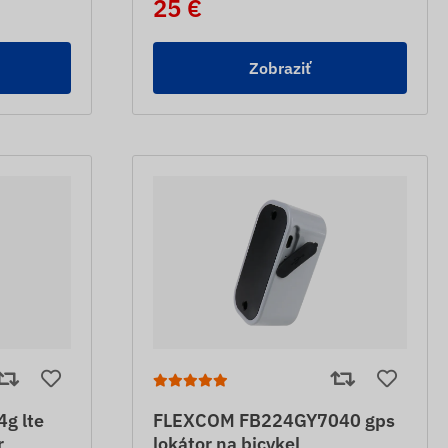
25 €
Zobraziť
g lte
FLEXCOM FB224GY7040 gps
r
lokátor na bicykel