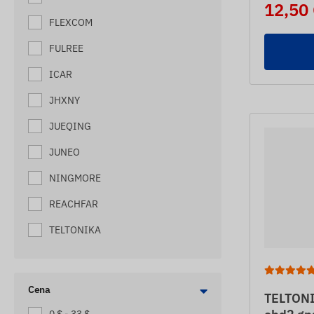
12,50
OVČIAKA
FLEXCOM
SLEDOVAČE ELEKTRICKÝCH
BICYKLOV
FULREE
SLEDOVAČE LODÍ
ICAR
SLEDOVAČE MAČIEK
JHXNY
SLEDOVAČE MOTORIEK
JUEQING
SLEDOVAČE ODŤAHOVÝCH
JUNEO
VOZIDIEL
NINGMORE
SLEDOVAČE PSOV
REACHFAR
SLEDOVAČE STARŠÍCH OSÔB
TELTONIKA
SLEDOVAČE TAŠIEK
SLEDOVAČE ÚĽOV
SLEDOVAČE VYSOKOZDVIŽNÝCH
Cena
TELTONI
VOZÍKOV