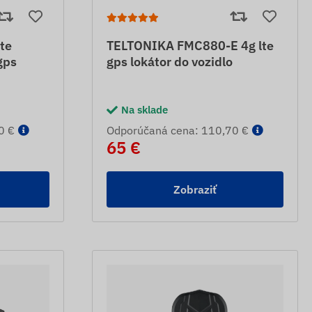
te
TELTONIKA FMC880-E 4g lte
gps
gps lokátor do vozidlo
Na sklade
0 €
Odporúčaná cena: 110,70 €
65 €
Zobraziť