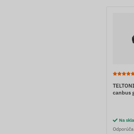
TELTONI
canbus g
Na skl
Odporúča