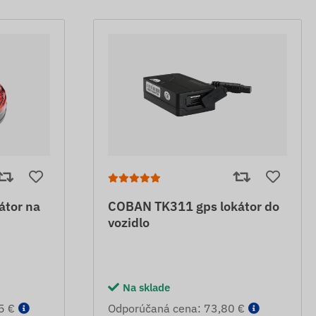
átor na
COBAN TK311 gps lokátor do
vozidlo
Na sklade
5 €
Odporúčaná cena: 73,80 €