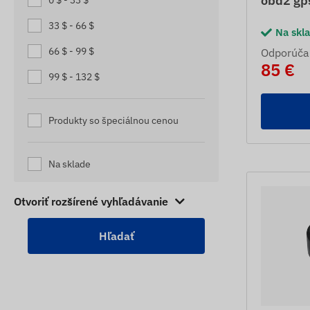
obd2 gps
0 $ - 33 $
SLEDOVACIE ZARIADENIA PRE
KAMIÓNY
33 $ - 66 $
Na skl
SLEDOVACIE ZARIADENIA PRE
66 $ - 99 $
Odporúča
KARAVANY
85 €
99 $ - 132 $
STAVEBNÉ SLEDOVAČE
STOPÁRI KONÍ
Produkty so špeciálnou cenou
STROJOVÉ SLEDOVAČE
TRAILER TRACKERY
Na sklade
TRAILER TRACKERY
Otvoriť rozšírené vyhľadávanie