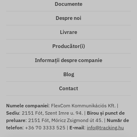
Documente
Despre noi
Livrare
Producător(i)
Informații despre companie
Blog
Contact
Numele companiei
: FlexCom Kommunikációs Kft. |
Sediu
: 2151 Fót, Szent Imre u. 94. |
Birou și punct de
preluare
: 2151 Fót, Móricz Zsigmond út 45. |
Număr de
telefon
: +36 70 3333 525 |
E-mail
:
info@tracking.hu