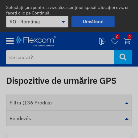
Selectați țara pentru a vizualiza conținut specific locației dvs. și
faceți clic pe Continuă.
Următorul
0
0
Dispozitive de urmărire GPS
Filtra (136 Produs)
Rendezés