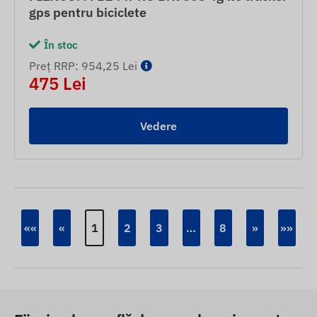
gps pentru biciclete
În stoc
Preț RRP: 954,25 Lei
475 Lei
Vedere
««
«
1
2
3
…
8
»
»»