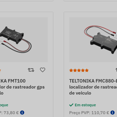
IKA FMT100
TELTONIKA FMC880-E 
dor de rastreador gps
localizador de rastre
lo
de veículo
oque
Em estoque
P: 73,80 €
Preço PVP: 110,70 €