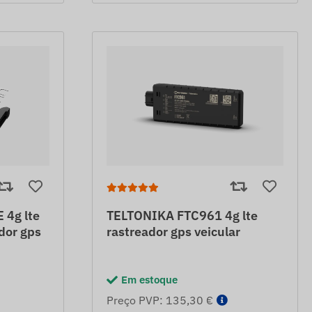
4g lte
TELTONIKA FTC961 4g lte
ador gps
rastreador gps veicular
Em estoque
Preço PVP: 135,30 €