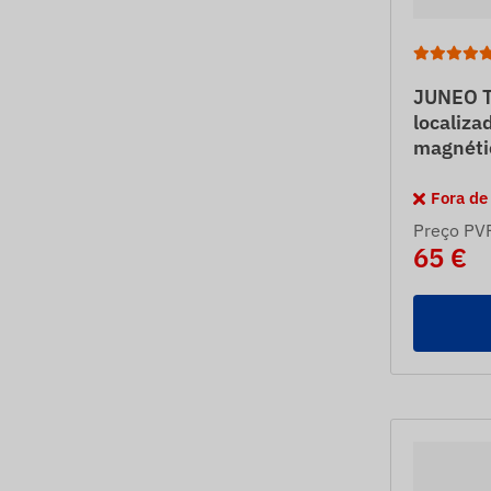
JUNEO T
localiza
magnéti
Fora de
Preço PV
65 €