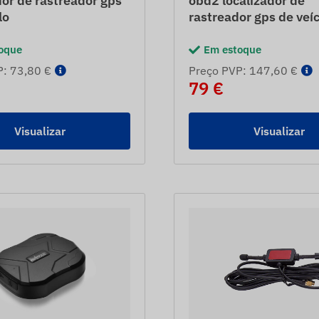
dor de rastreador gps
obd2 localizador de
lo
rastreador gps de veí
oque
Em estoque
P: 73,80 €
Preço PVP: 147,60 €
79 €
Visualizar
Visualizar