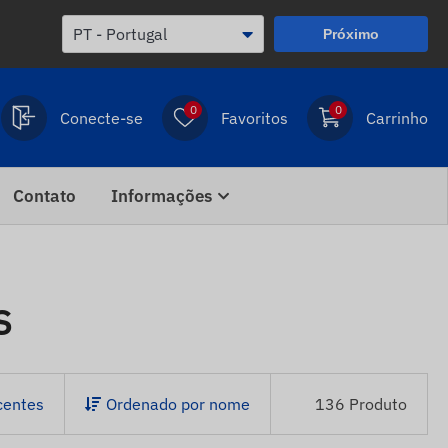
Próximo
0
0
Conecte-se
Favoritos
Carrinho
Contato
Informações
S
centes
Ordenado por nome
136 Produto