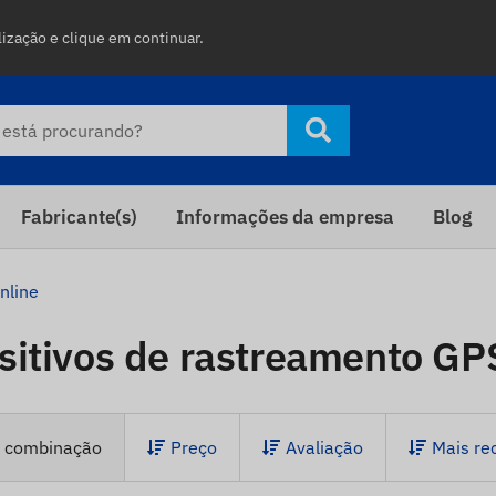
lização e clique em continuar.
Fabricante(s)
Informações da empresa
Blog
online
sitivos de rastreamento GP
r combinação
Preço
Avaliação
Mais re