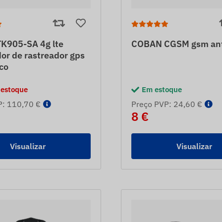
K905-SA 4g lte
COBAN CGSM gsm an
dor de rastreador gps
co
 estoque
Em estoque
P: 110,70 €
Preço PVP: 24,60 €
8 €
Visualizar
Visualizar