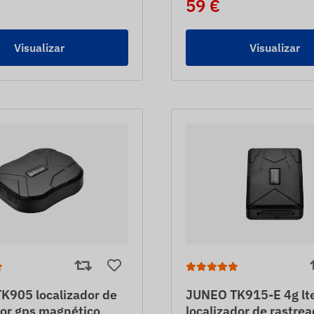
59 €
Visualizar
Visualizar
K905 localizador de
JUNEO TK915-E 4g lt
dor gps magnético
localizador de rastre