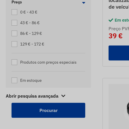
localiza
Preço
RASTREADORES DE MOTOCICLETA
de veícu
0 € - 43 €
RASTREADORES DE NAVIOS
Em est
43 € - 86 €
RASTREADORES DE PACOTES
Preço PV
86 € - 129 €
39 €
RASTREADORES DE PALETES
129 € - 172 €
RASTREADORES DE SCOOTER
RASTREADORES DE TRAILER
Produtos com preços especiais
RASTREADORES DE TRAILER
RASTREADORES ELÉTRICOS
Em estoque
SHEPHERD
RASTREADORES INFANTIS
Abrir pesquisa avançada