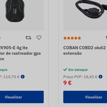
K905-E 4g lte
COBAN COBD2 obdi2 
dor de rastreador gps
extensão
co
oque
Em estoque
P: 110,70 €
Preço PVP: 18,45 €
9 €
Visualizar
Visualizar