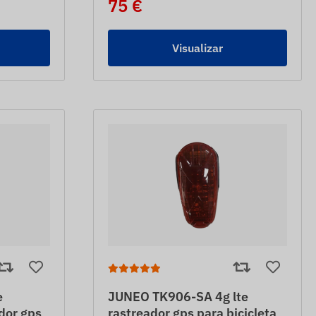
75 €
Visualizar
e
JUNEO TK906-SA 4g lte
ador gps
rastreador gps para bicicleta