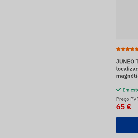
JUNEO T
localiza
magnéti
Em est
Preço PV
65 €