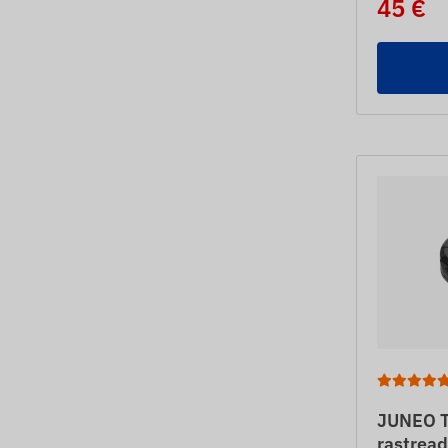
45 €
JUNEO T
rastrea