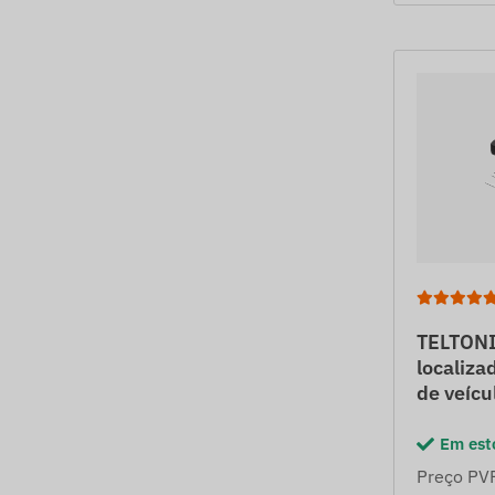
TELTON
localiza
de veícu
Em est
Preço PV