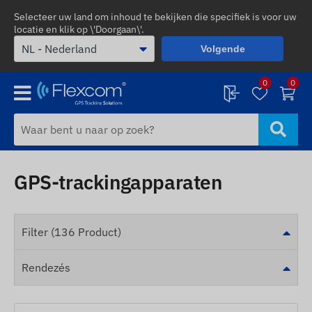
Selecteer uw land om inhoud te bekijken die specifiek is voor uw
locatie en klik op \'Doorgaan\'.
Volgende
0
0
GPS-trackingapparaten
Filter (136 Product)
Rendezés