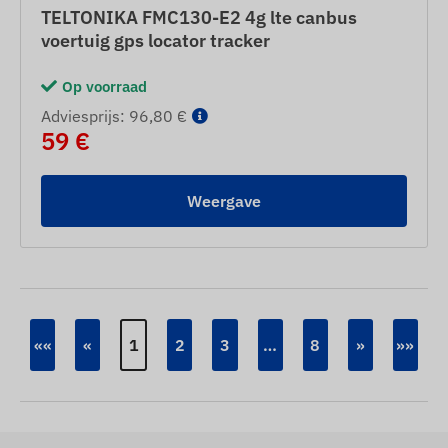
TELTONIKA FMC130-E2 4g lte canbus
voertuig gps locator tracker
Op voorraad
Adviesprijs: 96,80 €
59 €
Weergave
««
«
1
2
3
…
8
»
»»