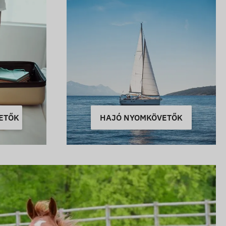
ETŐK
HAJÓ NYOMKÖVETŐK