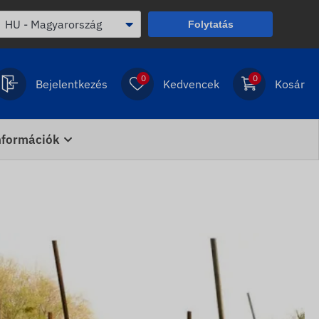
Folytatás
0
0
Bejelentkezés
Kedvencek
Kosár
nformációk