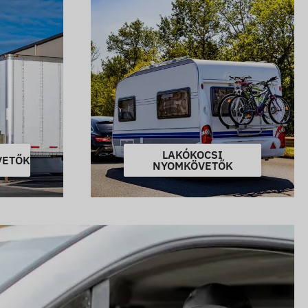
LAKÓKOCSI
VETŐK
NYOMKÖVETŐK