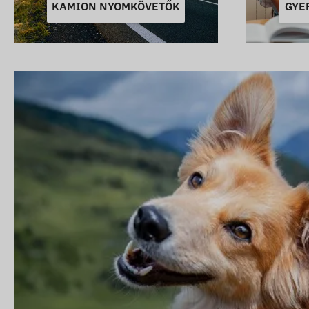
KAMION NYOMKÖVETŐK
GYE