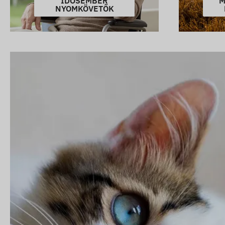
IDŐSEMBER
M
NYOMKÖVETŐK