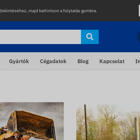
gtekintéséhez, majd kattintson a folytatás gombra.
Gyártók
Cégadatok
Blog
Kapcsolat
I