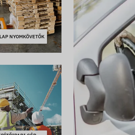
LAP NYOMKÖVETŐK