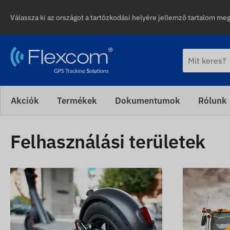
Válassza ki az országot a tartózkodási helyére jellemző tartalom me
Akciók
Termékek
Dokumentumok
Rólunk
Felhasználási területek