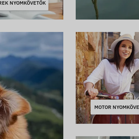
REK NYOMKÖVETŐK
MOTOR NYOMKÖV