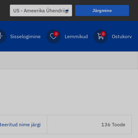
Järgmine
0
0
Sisselogimine
Lemmikud
Ostukorv
teeritud nime järgi
136 Toode