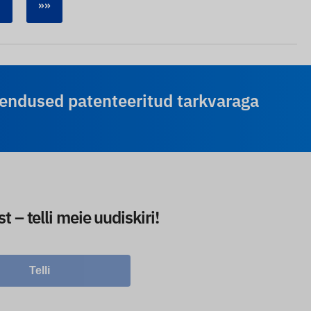
»»
endused patenteeritud tarkvaraga
– telli meie uudiskiri!
Telli