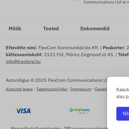
Communications Ltd-le nõ
Müük
Tooted
Dokumendid
Ettevõtte nimi
: FlexCom Kommunikációs Kft. |
Peakorter
: 
kättesaamiskoht
: 2151 Fót, Móricz Zsigmond út 45. |
Tele
info@tracking.hu
Autoriõigus © 2025 FlexCom Communications Ltd., kõik õig
Kasut
Küpsiste teave
-
Tagastuspoliitika
-
Impressum
-
Garantii ja vastut
sisu p
Nõ
Magyar Posta Nyomkövetés
-
DPD csomag nyomkövetés
-
GLS cs