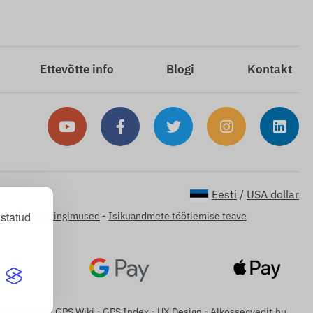
Ettevõtte info
Blogi
Kontakt
Eesti
/
USA dollar
statud
fo
-
Üldised tingimused
-
Isikuandmete töötlemise teave
omkövetők
-
GPS Wiki
-
GPS Index
-
UX Design
-
Alkossegyedit.hu