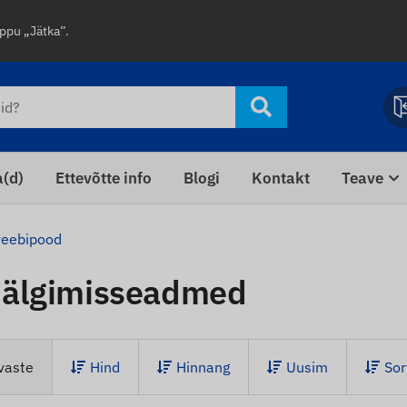
uppu „Jätka”.
a(d)
Ettevõtte info
Blogi
Kontakt
Teave
veebipood
jälgimisseadmed
vaste
Hind
Hinnang
Uusim
Sor