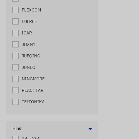
JÄLGIMISSEADMED VEOAUTODELE
FLEXCOM
JALGRATTAJÄLGIJAD
FULREE
JÄLITUSSEADMED VÖÖKOTTI
ICAR
KAHVELTÕSTUKI JÄLGIJAD
JHXNY
KASSIDE JÄLGIJAD
JUEQING
KAUBAALUSTE JÄLGIJAD
JUNEO
KOERTE JÄLGIJAD
NINGMORE
KOTI JÄLGIJAD
REACHFAR
LAEVADE JÄLGIJAD
TELTONIKA
LASTE JÄLGIJAD
MASINAJÄLGIJAD
Hind
MOOTORRATASTE JÄLGIJAD