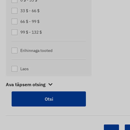
0 $ - 33 $
PAADIJÄLGIJAD
33 $ - 66 $
PAKKIDE JÄLGIJAD
66 $ - 99 $
PUKSIIRAUTO JÄLGIMISSEADMED
99 $ - 132 $
ROLLERI JÄLGIJAD
TARUJÄLGIJAD
Erihinnaga tooted
VÄIKESED VEOAUTODE JÄLGIJAD
Laos
Ava täpsem otsing