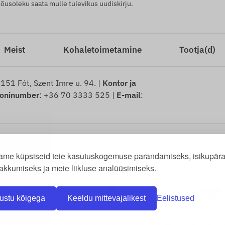
usoleku saata mulle tulevikus uudiskirju.
Meist
Kohaletoimetamine
Tootja(d)
2151 Fót, Szent Imre u. 94. |
Kontor ja
foninumber
: +36 70 3333 525 |
E-mail
:
used kaitstud.
ame küpsiseid teie kasutuskogemuse parandamiseks, isikupära
us puuduste eest
-
Taganemisavalduse näidis
-
Taganemisõigus
-
Tarnein
akkumiseks ja meie liikluse analüüsimiseks.
ustu kõigega
Keeldu mittevajalikest
Eelistused
omag nyomkövetés
-
17 track nyomkövetés
-
Nyomkövetésről
-
Emag ny