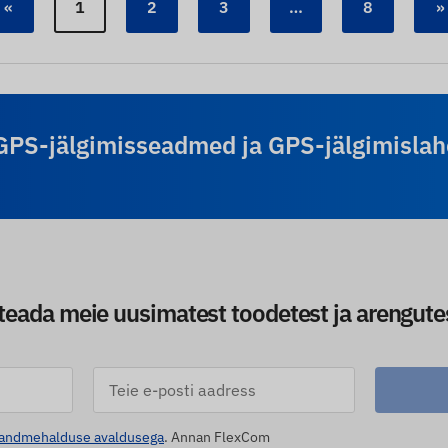
«
1
2
3
…
8
»
GPS-jälgimisseadmed ja GPS-jälgimislah
teada meie uusimatest toodetest ja arengutest 
andmehalduse avaldusega
. Annan FlexCom