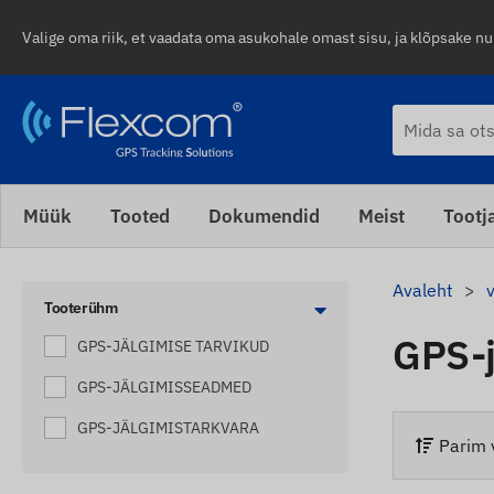
Valige oma riik, et vaadata oma asukohale omast sisu, ja klõpsake n
Müük
Tooted
Dokumendid
Meist
Tootj
Avaleht
Tooterühm
GPS-
GPS-JÄLGIMISE TARVIKUD
GPS-JÄLGIMISSEADMED
GPS-JÄLGIMISTARKVARA
Parim 