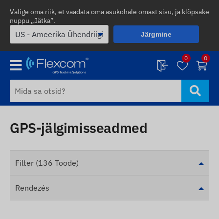
Valige oma riik, et vaadata oma asukohale omast sisu, ja klõpsake
nuppu „Jätka”.
Järgmine
0
0
GPS-jälgimisseadmed
Filter (136 Toode)
Rendezés