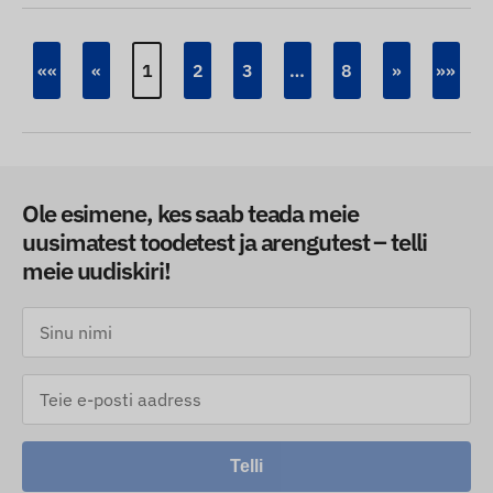
««
«
1
2
3
…
8
»
»»
Ole esimene, kes saab teada meie
uusimatest toodetest ja arengutest – telli
meie uudiskiri!
Telli