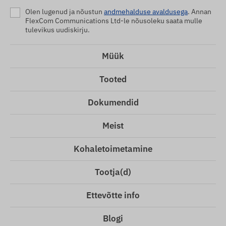
Olen lugenud ja nõustun
andmehalduse avaldusega
. Annan
FlexCom Communications Ltd-le nõusoleku saata mulle
tulevikus uudiskirju.
Müük
Tooted
Dokumendid
Meist
Kohaletoimetamine
Tootja(d)
Ettevõtte info
Blogi