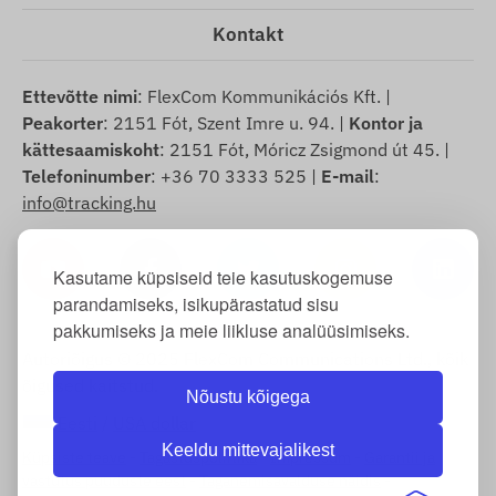
Kontakt
Ettevõtte nimi
: FlexCom Kommunikációs Kft. |
Peakorter
: 2151 Fót, Szent Imre u. 94. |
Kontor ja
kättesaamiskoht
: 2151 Fót, Móricz Zsigmond út 45. |
Telefoninumber
: +36 70 3333 525 |
E-mail
:
info@tracking.hu
Kasutame küpsiseid teie kasutuskogemuse
parandamiseks, isikupärastatud sisu
pakkumiseks ja meie liikluse analüüsimiseks.
Autoriõigus © 2025 FlexCom Communications Ltd., kõik
õigused kaitstud.
Nõustu kõigega
Eesti
/
USA dollar
Keeldu mittevajalikest
Küpsiste teave
-
Tagastuspoliitika
-
Impressum
-
Garantii ja
vastutus puuduste eest
-
Taganemisavalduse näidis
-