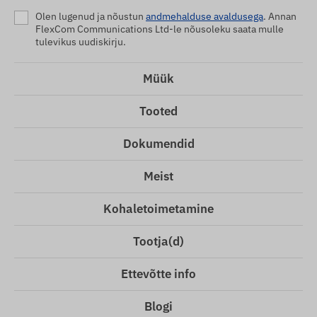
Olen lugenud ja nõustun
andmehalduse avaldusega
. Annan
FlexCom Communications Ltd-le nõusoleku saata mulle
tulevikus uudiskirju.
Müük
Tooted
Dokumendid
Meist
Kohaletoimetamine
Tootja(d)
Ettevõtte info
Blogi