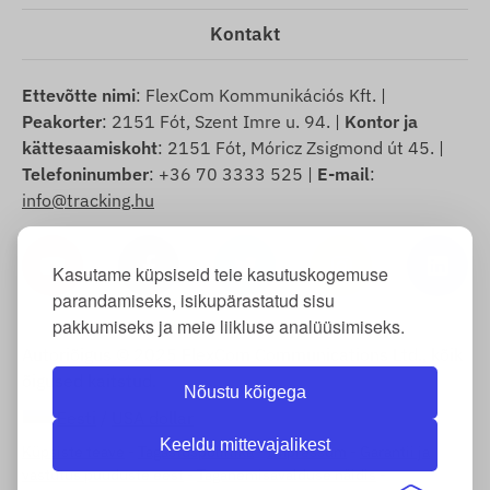
Kontakt
Ettevõtte nimi
: FlexCom Kommunikációs Kft. |
Peakorter
: 2151 Fót, Szent Imre u. 94. |
Kontor ja
kättesaamiskoht
: 2151 Fót, Móricz Zsigmond út 45. |
Telefoninumber
: +36 70 3333 525 |
E-mail
:
info@tracking.hu
Kasutame küpsiseid teie kasutuskogemuse
parandamiseks, isikupärastatud sisu
pakkumiseks ja meie liikluse analüüsimiseks.
Autoriõigus © 2025 FlexCom Communications Ltd., kõik
õigused kaitstud.
Nõustu kõigega
Eesti
/
USA dollar
Keeldu mittevajalikest
Küpsiste teave
-
Tagastuspoliitika
-
Impressum
-
Garantii ja
vastutus puuduste eest
-
Taganemisavalduse näidis
-