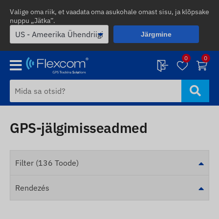
Valige oma riik, et vaadata oma asukohale omast sisu, ja klõpsake
nuppu „Jätka”.
Järgmine
0
0
GPS-jälgimisseadmed
Filter (136 Toode)
Rendezés