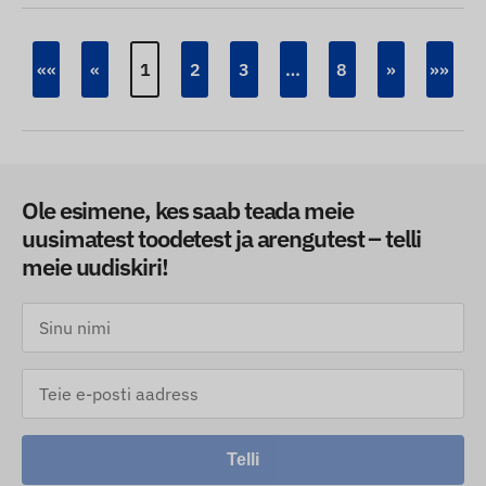
««
«
1
2
3
…
8
»
»»
Ole esimene, kes saab teada meie
uusimatest toodetest ja arengutest – telli
meie uudiskiri!
Telli