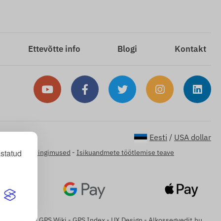
Ettevõtte info
Blogi
Kontakt
Eesti
/
USA dollar
statud
fo
-
Üldised tingimused
-
Isikuandmete töötlemise teave
omkövetők
-
GPS Wiki
-
GPS Index
-
UX Design
-
Alkossegyedit.hu