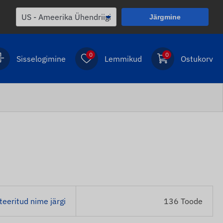
Järgmine
0
0
Sisselogimine
Lemmikud
Ostukorv
teeritud nime järgi
136 Toode