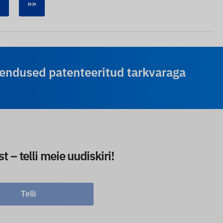
»»
endused patenteeritud tarkvaraga
– telli meie uudiskiri!
Telli