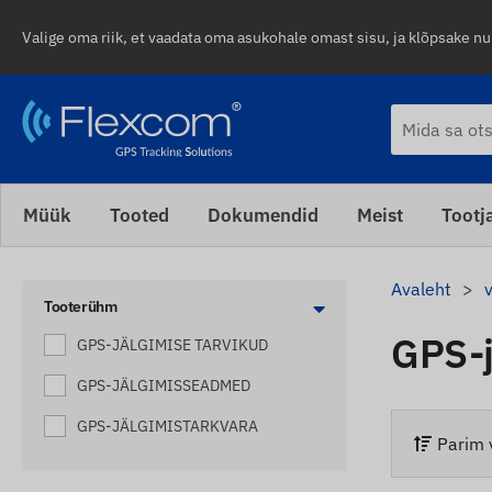
Valige oma riik, et vaadata oma asukohale omast sisu, ja klõpsake n
Müük
Tooted
Dokumendid
Meist
Tootj
Avaleht
Tooterühm
GPS-
GPS-JÄLGIMISE TARVIKUD
GPS-JÄLGIMISSEADMED
GPS-JÄLGIMISTARKVARA
Parim 