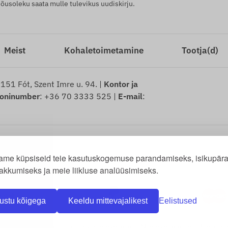
usoleku saata mulle tulevikus uudiskirju.
Meist
Kohaletoimetamine
Tootja(d)
2151 Fót, Szent Imre u. 94. |
Kontor ja
foninumber
: +36 70 3333 525 |
E-mail
:
used kaitstud.
ame küpsiseid teie kasutuskogemuse parandamiseks, isikupära
us puuduste eest
-
Taganemisavalduse näidis
-
Taganemisõigus
-
Tarnein
akkumiseks ja meie liikluse analüüsimiseks.
ustu kõigega
Keeldu mittevajalikest
Eelistused
omag nyomkövetés
-
17 track nyomkövetés
-
Nyomkövetésről
-
Emag ny