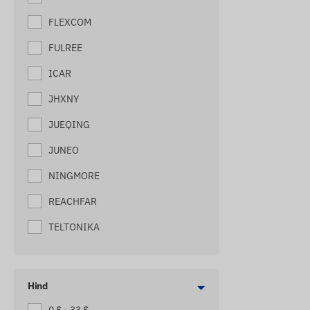
JÄLGIMISSEADMED VEOAUTODELE
FLEXCOM
JALGRATTAJÄLGIJAD
FULREE
JÄLITUSSEADMED VÖÖKOTTI
ICAR
KAHVELTÕSTUKI JÄLGIJAD
JHXNY
KASSIDE JÄLGIJAD
JUEQING
KAUBAALUSTE JÄLGIJAD
JUNEO
KOERTE JÄLGIJAD
NINGMORE
KOTI JÄLGIJAD
REACHFAR
LAEVADE JÄLGIJAD
TELTONIKA
LASTE JÄLGIJAD
MASINAJÄLGIJAD
Hind
MOOTORRATASTE JÄLGIJAD