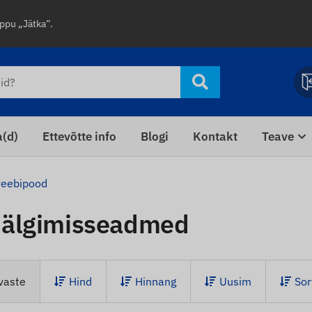
uppu „Jätka”.
a(d)
Ettevõtte info
Blogi
Kontakt
Teave
veebipood
jälgimisseadmed
vaste
Hind
Hinnang
Uusim
Sor