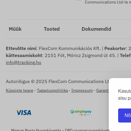
Communications Ltd-le nõ
Müük
Tooted
Dokumendid
Ettevõtte nimi
: FlexCom Kommunikációs Kft. |
Peakorter
: 
kättesaamiskoht
: 2151 Fót, Móricz Zsigmond út 45. |
Tele
info@tracking.hu
Autoriõigus © 2025 FlexCom Communications Ltd., kõik õig
Kasut
Küpsiste teave
-
Tagastuspoliitika
-
Impressum
-
Garantii ja vastut
sisu p
Nõ
Magyar Posta Nyomkövetés
-
DPD csomag nyomkövetés
-
GLS cs