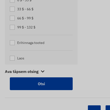
0 $ - 33 $
PAADIJÄLGIJAD
33 $ - 66 $
PAKKIDE JÄLGIJAD
66 $ - 99 $
PUKSIIRAUTO JÄLGIMISSEADMED
99 $ - 132 $
ROLLERI JÄLGIJAD
TARUJÄLGIJAD
Erihinnaga tooted
VÄIKESED VEOAUTODE JÄLGIJAD
Laos
Ava täpsem otsing