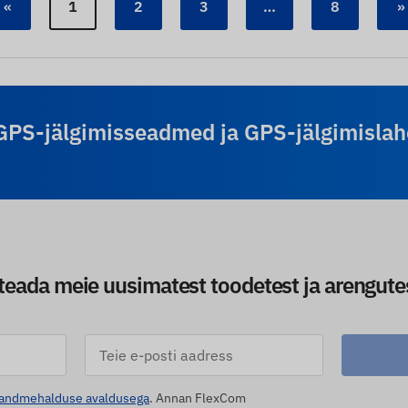
«
1
2
3
…
8
»
GPS-jälgimisseadmed ja GPS-jälgimislah
teada meie uusimatest toodetest ja arengutest 
andmehalduse avaldusega
. Annan FlexCom