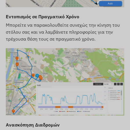
τροποποιήσει τις προδιαγραφές του προϊόντος ή
τη συσκευασία χωρίς προηγούμενη ειδοποίηση.
Για τον λόγο αυτό, η πραγματική εμφάνιση των
Εντοπισμός σε Πραγματικό Χρόνο
προϊόντων ενδέχεται να διαφέρει ελαφρώς από
Μπορείτε να παρακολουθείτε συνεχώς την κίνηση του
τις εικόνες που εμφανίζονται. Διατηρούμε το
στόλου σας και να λαμβάνετε πληροφορίες για την
δικαίωμα για αλλαγές από τον κατασκευαστή
τρέχουσα θέση τους σε πραγματικό χρόνο.
σχετικά με πιθανές αποκλίσεις.
Ανασκόπηση Διαδρομών