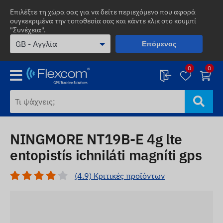
Επιλέξτε τη χώρα σας για να δείτε περιεχόμενο που αφορά
συγκεκριμένα την τοποθεσία σας και κάντε κλικ στο κουμπί
"Συνέχεια".
Επόμενος
0
0
NINGMORE NT19B-E 4g lte
entopistís ichniláti magníti gps
(4.9) Κριτικές προϊόντων