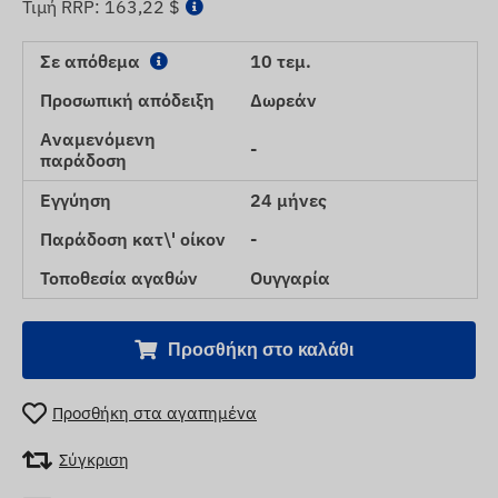
Τιμή RRP:
163,22 $
Σε απόθεμα
10 τεμ.
Προσωπική απόδειξη
Δωρεάν
Αναμενόμενη
-
παράδοση
Εγγύηση
24 μήνες
Παράδοση κατ\' οίκον
-
Τοποθεσία αγαθών
Ουγγαρία
Προσθήκη στο καλάθι
Προσθήκη στα αγαπημένα
Σύγκριση