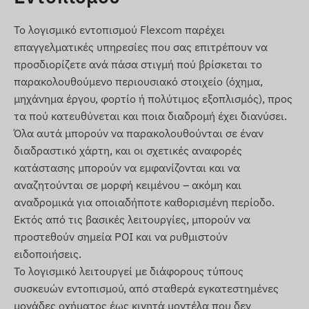
Όροι χρήσης
Το λογισμικό εντοπισμού Flexcom παρέχει
Για την κανονική λειτουργία της συσκευής,
επαγγελματικές υπηρεσίες που σας επιτρέπουν να
απαιτείται ενεργή σύνδεση με δορυφορικά
προσδιορίζετε ανά πάσα στιγμή πού βρίσκεται το
συστήματα εντοπισμού θέσης και δίκτυα κινητής
παρακολουθούμενο περιουσιακό στοιχείο (όχημα,
τηλεφωνίας. Αυτά εξασφαλίζουν τη συλλογή και
μηχάνημα έργου, φορτίο ή πολύτιμος εξοπλισμός), προς
μετάδοση δεδομένων, καθώς και την επικοινωνία
τα πού κατευθύνεται και ποια διαδρομή έχει διανύσει.
με το τηλέφωνο του ιδιοκτήτη ή το κεντρικό
Όλα αυτά μπορούν να παρακολουθούνται σε έναν
σύστημα συλλογής και επεξεργασίας δεδομένων,
διαδραστικό χάρτη, και οι σχετικές αναφορές
εάν χρησιμοποιείται λογισμικό παρακολούθησης.
κατάστασης μπορούν να εμφανίζονται και να
Η συσκευή επικοινωνεί μέσω των δικτύων κινητής
αναζητούνται σε μορφή κειμένου – ακόμη και
τηλεφωνίας, χρησιμοποιώντας την τοποθετημένη
αναδρομικά για οποιαδήποτε καθορισμένη περίοδο.
(αντικαταστάσιμη) κάρτα SIM.
Εκτός από τις βασικές λειτουργίες, μπορούν να
Περιοχή λειτουργίας
προστεθούν σημεία POI και να ρυθμιστούν
ειδοποιήσεις.
Η συσκευή είναι συμβατή με τα δίκτυα GSM που
Το λογισμικό λειτουργεί με διάφορους τύπους
λειτουργούν στις ακόλουθες περιοχές:
συσκευών εντοπισμού, από σταθερά εγκατεστημένες
4G: Ευρώπη, Ασία, Αφρική
μονάδες οχήματος έως κινητά μοντέλα που δεν