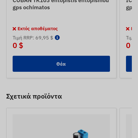
COBAN TK103 entopistís entopismoú
ICAR
gps ochímatos
gps
Εκτός αποθέματος
Εκ
Τιμή RRP: 69,95 $
Τιμή 
0 $
0 $
Θέα
Σχετικά προϊόντα