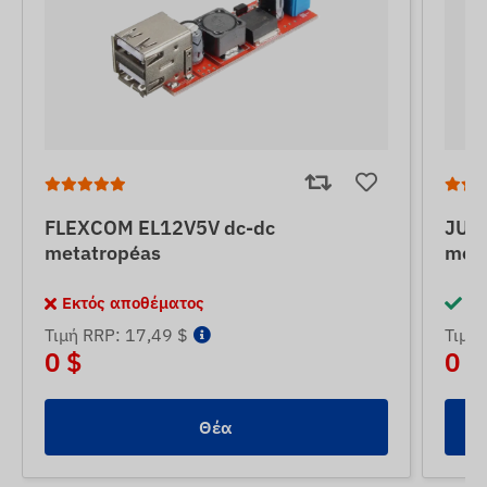
FLEXCOM EL12V5V dc-dc
JUN
metatropéas
meta
Εκτός αποθέματος
Σε
Τιμή RRP: 17,49 $
Τιμή 
0 $
0 $
Θέα