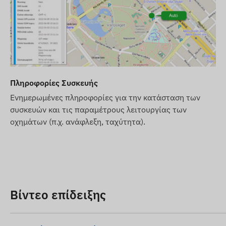
Φορτιστής και καλώδιο φόρτισης
Ασφαλείς βίδες και κατσαβίδι
Χρέωση κάρτας SIM και άδεια χρήσης λογισμικού για 
Όροι χρήσης
Για την κανονική λειτουργία της συσκευής, απαιτείται
Πληροφορίες Συσκευής
θέσης και δίκτυα κινητής τηλεφωνίας. Αυτά εξασφαλίζο
επικοινωνία με το τηλέφωνο του ιδιοκτήτη ή το κεντρι
Ενημερωμένες πληροφορίες για την κατάσταση των
χρησιμοποιείται λογισμικό παρακολούθησης. Η συσκευή
συσκευών και τις παραμέτρους λειτουργίας των
οχημάτων (π.χ. ανάφλεξη, ταχύτητα).
χρησιμοποιώντας την τοποθετημένη (αντικαταστάσιμη)
Περιοχή λειτουργίας
Η συσκευή είναι συμβατή με τα δίκτυα GSM που λειτουρ
2G: Παγκοσμίως
Βίντεο επίδειξης
Επιλογές αγοράς
Η συσκευή δεν πωλείται χωρίς κάρτα SIM και άδεια χ