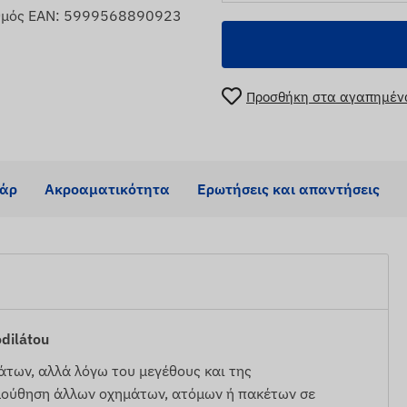
θμός EAN: 5999568890923
Προσθήκη στα αγαπημέν
υάρ
Ακροαματικότητα
Ερωτήσεις και απαντήσεις
dilátou
λάτων, αλλά λόγω του μεγέθους και της
ολούθηση άλλων οχημάτων, ατόμων ή πακέτων σε