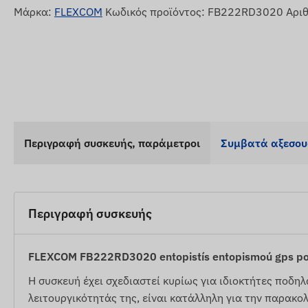
Μάρκα:
FLEXCOM
Κωδικός προϊόντος: FB222RD3020 Αρι
Περιγραφή συσκευής, παράμετροι
Συμβατά αξεσο
Περιγραφή συσκευής
FLEXCOM FB222RD3020 entopistís entopismoú gps po
Η συσκευή έχει σχεδιαστεί κυρίως για ιδιοκτήτες ποδη
λειτουργικότητάς της, είναι κατάλληλη για την παρακ