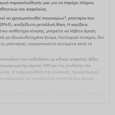
σμικό παρακολούθησής μας για να παρέχει πλήρεις
αθλητικών και ασφαλείας.
ρεί να χρησιμοποιηθεί παγκοσμίως*, μπαταρία που
(IP65), ανοξείδωτη μεταλλική θήκη. Η ακρίβεια
ένου αισθητήρα κίνησης, μπορείτε να λάβετε άμεση
πό μη εξουσιοδοτημένα άτομα. Λειτουργεί συνεχώς, δεν
της μπαταρίας, ενεργοποιείται αυτόματα κατά τη
πουκαλιού του ποδηλάτου με ειδικές ασφαλείς βίδες
ενσωματωμένης κάρτας SIM και της σύνδεσης στο
φωνίας. Η τρέχουσα θέση της συσκευής, προηγούμενες
την εφαρμογή για υπολογιστές ή κινητά που έχουμε
 μόνο σε GPS συσκευές στις παρακάτω χώρες: Αλβανία,
τινή, Αρμενία, Αυστρία, Αζερμπαϊτζάν, Μπαρμπάντος,
ς Παρθένοι Νήσοι, Βουλγαρία, Καμπότζη, Νήσοι Κάιμαν,
Δομινίκα, Αίγυπτος, Ελ Σαλβαδόρ, Ισημερινή Γουινέα,