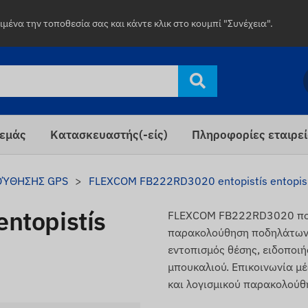
μένα την τοποθεσία σας και κάντε κλικ στο κουμπί "Συνέχεια".
 εμάς
Κατασκευαστής(-είς)
Πληροφορίες εταιρε
ΟΎΘΗΣΗΣ GPS
FLEXCOM FB222RD3020 entopistís entopis
topistís
FLEXCOM FB222RD3020 ποδη
παρακολούθηση ποδηλάτων, 
εντοπισμός θέσης, ειδοποιή
μπουκαλιού. Επικοινωνία μ
και λογισμικού παρακολούθ