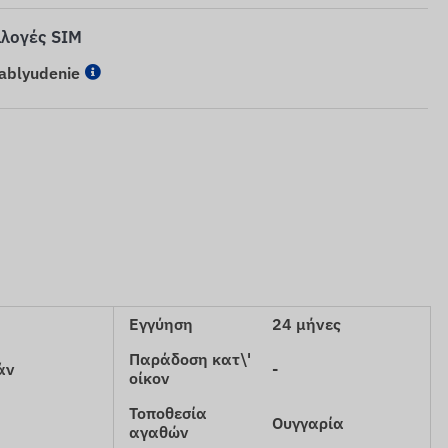
ιλογές SIM
nablyudenie
Εγγύηση
24 μήνες
Παράδοση κατ\'
άν
-
οίκον
Τοποθεσία
Ουγγαρία
αγαθών