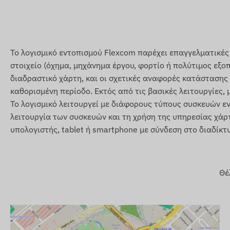
Εσθονία, Νήσοι Φερόε, Φινλανδία, Γαλλία, Γερμανία, Γι
Γρενάδα, Γκέρνσεϊ, Γουιάνα, Χονγκ Κονγκ, Ουγγαρία, Ισλ
Ισραήλ, Ιταλία, Τζέρσεϊ, Ιορδανία, Καζακστάν, Κοσσυφοπ
Λουξεμβούργο, Μαλαισία, Μάλτα, Μεξικό, Μολδαβία, Μ
Το λογισμικό εντοπισμού Flexcom παρέχει επαγγελματικές
Νέα Ζηλανδία, Βόρεια Μακεδονία, Νορβηγία, Ομάν, Παλ
στοιχείο (όχημα, μηχάνημα έργου, φορτίο ή πολύτιμος εξο
Πορτογαλία, Ρουμανία, Ρωσία, Άγιος Κιτς και Νέβις, Άγι
διαδραστικό χάρτη, και οι σχετικές αναφορές κατάστασης
Σλοβακία, Σλοβενία, Νότια Αφρική, Ισπανία, Σρι Λάνκα, 
καθορισμένη περίοδο. Εκτός από τις βασικές λειτουργίες,
Τερκς και Κάικος, Ουκρανία, Ηνωμένα Αραβικά Εμιράτα,
Το λογισμικό λειτουργεί με διάφορους τύπους συσκευών ε
λειτουργία των συσκευών και τη χρήση της υπηρεσίας χάρ
Υπηρεσίες, χαρακτηριστικά
υπολογιστής, tablet ή smartphone με σύνδεση στο διαδίκτ
Συνεργασία με πολλά δορυφορικά συστήματα (GPS, 
Επικοινωνία μεταξύ της συσκευής και του ιδιοκτήτη
SIM
Θέ
Ρυθμίσεις λειτουργίας και αιτήματα θέσης μέσω λογι
Επιλογή χρόνου μέτρησης θέσης (ελάχιστο 10 δευτερ
Ρυθμίσεις ειδοποιήσεων push, email και SMS
Ενεργοποίηση κατά τη σύνδεση στο ρεύμα