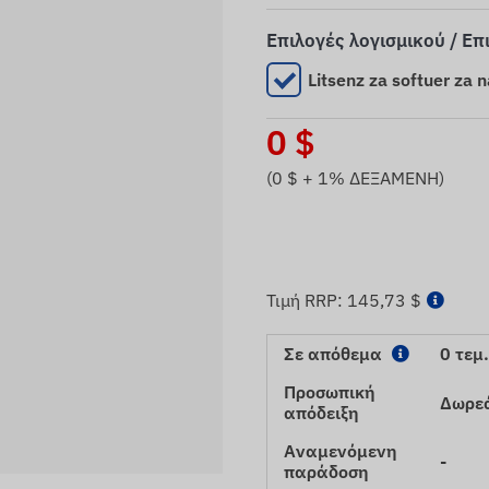
Επιλογές λογισμικού / Επ
Litsenz za softuer za 
0
$
(
0
$ + 1% ΔΕΞΑΜΕΝΗ)
Τιμή RRP:
145,73 $
Σε απόθεμα
0 τεμ.
Προσωπική
Δωρε
απόδειξη
Αναμενόμενη
-
παράδοση