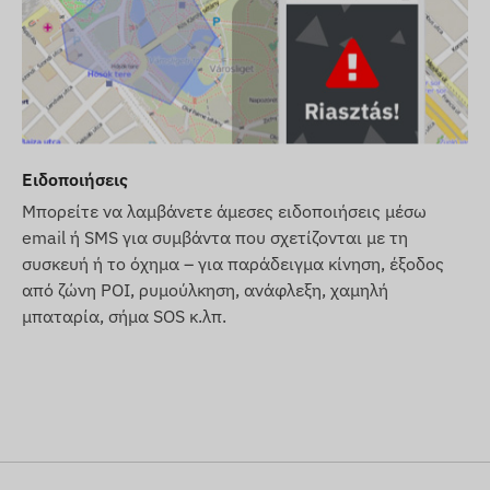
υπολογιστή και κινητό τηλέφωνο για ένα έτος
 ενεργή σύνδεση με δορυφορικά συστήματα εντοπισμού
Ειδοποιήσεις
υν τη συλλογή και μετάδοση δεδομένων, καθώς και την
κό σύστημα συλλογής και επεξεργασίας δεδομένων, εάν
Μπορείτε να λαμβάνετε άμεσες ειδοποιήσεις μέσω
 επικοινωνεί μέσω των δικτύων κινητής τηλεφωνίας,
email ή SMS για συμβάντα που σχετίζονται με τη
συσκευή ή το όχημα – για παράδειγμα κίνηση, έξοδος
 κάρτα SIM.
από ζώνη POI, ρυμούλκηση, ανάφλεξη, χαμηλή
μπαταρία, σήμα SOS κ.λπ.
γούν στις ακόλουθες περιοχές:
ρήσης λογισμικού.