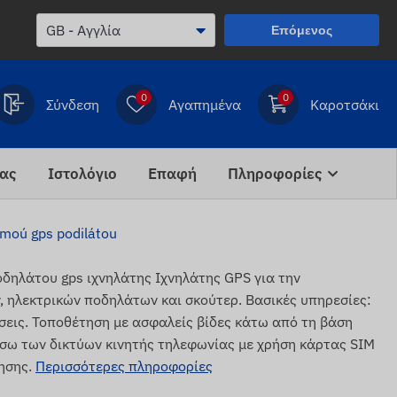
Επόμενος
0
0
Σύνδεση
Αγαπημένα
Καροτσάκι
ίας
Ιστολόγιο
Επαφή
Πληροφορίες
moú gps podilátou
λάτου gps ιχνηλάτης Ιχνηλάτης GPS για την
ηλεκτρικών ποδηλάτων και σκούτερ. Βασικές υπηρεσίες:
σεις. Τοποθέτηση με ασφαλείς βίδες κάτω από τη βάση
έσω των δικτύων κινητής τηλεφωνίας με χρήση κάρτας SIM
ησης.
Περισσότερες πληροφορίες