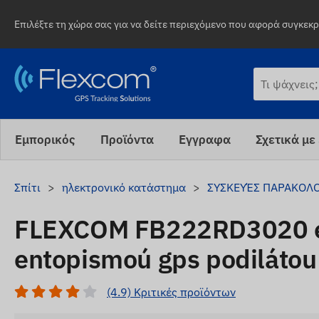
Επιλέξτε τη χώρα σας για να δείτε περιεχόμενο που αφορά συγκεκρι
Εμπορικός
Προϊόντα
Εγγραφα
Σχετικά με
Σπίτι
ηλεκτρονικό κατάστημα
ΣΥΣΚΕΥΈΣ ΠΑΡΑΚΟΛ
FLEXCOM FB222RD3020 en
entopismoú gps podilátou
(4.9) Κριτικές προϊόντων