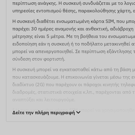
περίπτωση ανάγκης. Η συσκευή συνδυάζεται με το λογι
υπηρεσίες εντοπισμού θέσης, παρακολούθησης χάρτη, 
Η συσκευή διαθέτει ενσωματωμένη κάρτα SIM, που μπο
παρέχει 30 ημέρες αναμονής και ανθεκτική, αδιάβροχη 
μέτρησης είναι 5 μέτρα. Με τη βοήθεια του ενσωματωμ
ειδοποίηση εάν η συσκευή ή το ποδήλατο μετακινηθεί α
μπορεί να απενεργοποιηθεί. Σε περίπτωση εξάντλησης 
σύνδεση στον φορτιστή.
Η συσκευή μπορεί να εγκατασταθεί κάτω από τη βάση μ
που κατασκευάζουμε. Η επικοινωνία γίνεται μέσω της 
διαδίκτυο (2G) που παρέχουν οι πάροχοι κινητής τηλε
διαδρομές, στατιστικά στοιχεία κ.λπ., παρέχονται από 
αναπτύξει και λειτουργούμε.
* Η ενσωματωμένη κάρτα SIM μπορεί να χρησιμοποιηθεί
Δείτε την πλήρη περιγραφή
Αλγερία, Ανγκουίλα, Αντίγκουα και Μπαρμπούντα, Αργεν
Λευκορωσία, Βέλγιο, Βοσνία και Ερζεγοβίνη, Βρετανικέ
Χιλή, Κίνα, Κολομβία, Κροατία, Κύπρος, Τσεχία, Δανία, 