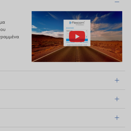
ημα
του
εγραμμένα