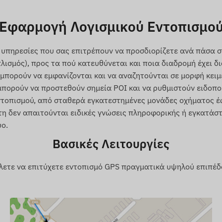
βραλτάρ, Ηνωμένο Βασίλειο, Ελλάδα, Γροιλανδία,
ανδία, Ινδία, Ινδονησία, Ιρλανδία, Νήσος του Μαν,
Εφαρμογή Λογισμικού Εντοπισμο
έδιο, Κιργιζία, Λετονία, Λιχτενστάιν, Λιθουανία,
ονακό, Μογγολία, Μαυροβούνιο, Μονσεράτ, Ολλανδία,
 υπηρεσίες που σας επιτρέπουν να προσδιορίζετε ανά πάσα 
αιστίνη, Παραγουάη, Περού, Φιλιππίνες, Πολωνία,
πλισμός), προς τα πού κατευθύνεται και ποια διαδρομή έχει 
ος Λουκάς, Άγιος Βικέντιος και Γρεναδίνες, Σερβία,
 μπορούν να εμφανίζονται και να αναζητούνται σε μορφή κει
Σουηδία, Ελβετία, Ταϊλάνδη, Τυνησία, Τουρκία, Νήσοι
 μπορούν να προστεθούν σημεία POI και να ρυθμιστούν ειδοπο
 ΗΠΑ, Βιετνάμ, Χονγκ Κονγκ
ντοπισμού, από σταθερά εγκατεστημένες μονάδες οχήματος έω
τη δεν απαιτούνται ειδικές γνώσεις πληροφορικής ή εγκατάσ
υο.
GLONASS, GALILEO, BEIDOU)
Βασικές Λειτουργίες
 μέσω δικτύων GSM 2G, χρησιμοποιώντας κάρτα micro
λετε να επιτύχετε εντοπισμό GPS πραγματικά υψηλού επιπέδ
σμικού
όλεπτα)