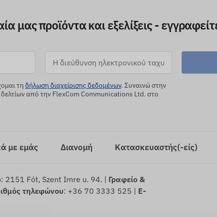
ία μας προϊόντα και εξελίξεις - εγγραφείτ
χομαι τη
δήλωση διαχείρισης δεδομένων
. Συναινώ στην
δελτίων από την FlexCom Communications Ltd. στο
κά με εμάς
Διανομή
Κατασκευαστής(-είς)
ο
: 2151 Fót, Szent Imre u. 94. |
Γραφείο &
ιθμός τηλεφώνου
: +36 70 3333 525 |
E-