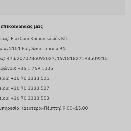
α επικοινωνίας μας
ίας: FlexCom Komunikációs Kft.
ία, 2151 Fót, Szent Imre u 94.
νες: 47.62070286092027, 19.181827198509215
εφώνου: +36 1 769 1005
είου: +36 70 3333 525
είου: +36 70 3333 527
είου: +36 70 3333 553
υπηρεσία: (Δευτέρα–Πέμπτη) 9.00–15.00