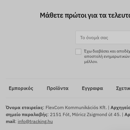
Μάθετε πρώτοι για τα τελευτα
Έχω διαβάσει και αποδέ
αποστολή ενημερωτικών 
μέλλον.
Εμπορικός
Προϊόντα
Εγγραφα
Σχετι
Όνομα εταιρείας
: FlexCom Kommunikációs Kft. |
Αρχηγεί
σημείο παραλαβής
: 2151 Fót, Móricz Zsigmond út 45. |
Αρ
mail
:
info@tracking.hu