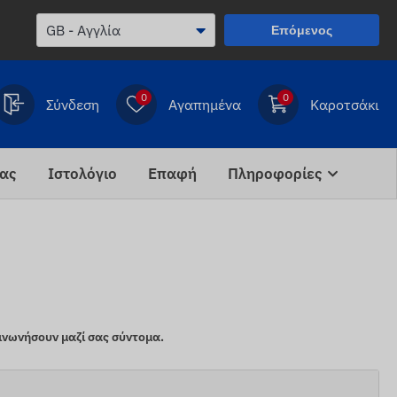
Επόμενος
0
0
Σύνδεση
Αγαπημένα
Καροτσάκι
ίας
Ιστολόγιο
Επαφή
Πληροφορίες
ινωνήσουν μαζί σας σύντομα.