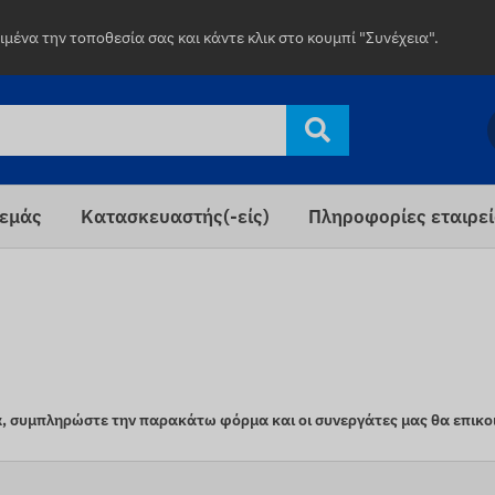
μένα την τοποθεσία σας και κάντε κλικ στο κουμπί "Συνέχεια".
 εμάς
Κατασκευαστής(-είς)
Πληροφορίες εταιρε
ρά, συμπληρώστε την παρακάτω φόρμα και οι συνεργάτες μας θα επικο