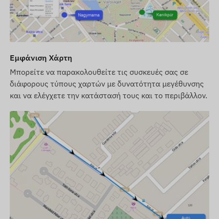
Αυτόματη εναλλαγή μεταξύ λειτουργίας ύπνου
και αναμονής (εάν η λειτουργία είναι
ενεργοποιημένη)
Διαστάσεις βραχίονα στήριξης:
Εμφάνιση Χάρτη
Εξωτερική διάσταση: 66 mm X 63,3 mm
Μπορείτε να παρακολουθείτε τις συσκευές σας σε
Εσωτερική διάσταση: 40,6 mm X 33,15 mm
διάφορους τύπους χαρτών με δυνατότητα μεγέθυνσης
και να ελέγχετε την κατάστασή τους και το περιβάλλον.
Ειδοποιήσεις
Μετακίνηση
Αποχώρηση από ψηφιακή περίφραξη POI, άφιξη
Χαμηλή στάθμη μπαταρίας
Περιεχόμενα πακέτου
FLEXCOM FB222RBK9005FR6366 roller gps
ιχνηλάτης