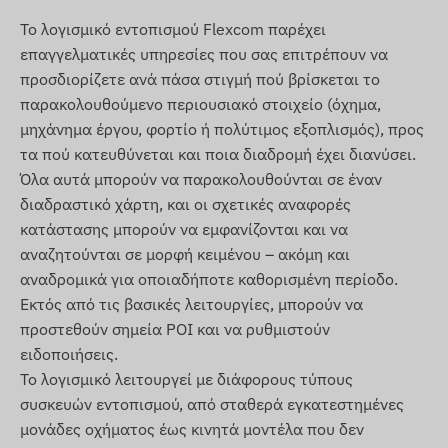
Ιορδανία, Καζακστάν, Κοσσυφοπέδιο, Κιργιζία,
Το λογισμικό εντοπισμού Flexcom παρέχει
Λετονία, Λιχτενστάιν, Λιθουανία, Λουξεμβούργο,
επαγγελματικές υπηρεσίες που σας επιτρέπουν να
Μαλαισία, Μάλτα, Μεξικό, Μολδαβία, Μονακό,
προσδιορίζετε ανά πάσα στιγμή πού βρίσκεται το
Μογγολία, Μαυροβούνιο, Μονσεράτ, Ολλανδία,
παρακολουθούμενο περιουσιακό στοιχείο (όχημα,
Νέα Ζηλανδία, Βόρεια Μακεδονία, Νορβηγία,
μηχάνημα έργου, φορτίο ή πολύτιμος εξοπλισμός), προς
Ομάν, Παλαιστίνη, Παραγουάη, Περού,
τα πού κατευθύνεται και ποια διαδρομή έχει διανύσει.
Φιλιππίνες, Πολωνία, Πορτογαλία, Ρουμανία,
Όλα αυτά μπορούν να παρακολουθούνται σε έναν
Ρωσία, Άγιος Κιτς και Νέβις, Άγιος Λουκάς, Άγιος
διαδραστικό χάρτη, και οι σχετικές αναφορές
Βικέντιος και Γρεναδίνες, Σερβία, Σλοβακία,
κατάστασης μπορούν να εμφανίζονται και να
Σλοβενία, Νότια Αφρική, Ισπανία, Σρι Λάνκα,
αναζητούνται σε μορφή κειμένου – ακόμη και
Σουηδία, Ελβετία, Ταϊλάνδη, Τυνησία, Τουρκία,
αναδρομικά για οποιαδήποτε καθορισμένη περίοδο.
Νήσοι Τερκς και Κάικος, Ουκρανία, Ηνωμένα
Εκτός από τις βασικές λειτουργίες, μπορούν να
Αραβικά Εμιράτα, ΗΠΑ, Βιετνάμ, Χονγκ Κονγκ
προστεθούν σημεία POI και να ρυθμιστούν
ειδοποιήσεις.
Υπηρεσίες, χαρακτηριστικά
Το λογισμικό λειτουργεί με διάφορους τύπους
συσκευών εντοπισμού, από σταθερά εγκατεστημένες
Συνεργασία με πολλά δορυφορικά συστήματα
μονάδες οχήματος έως κινητά μοντέλα που δεν
(GPS, GLONASS, GALILEO, BEIDOU)