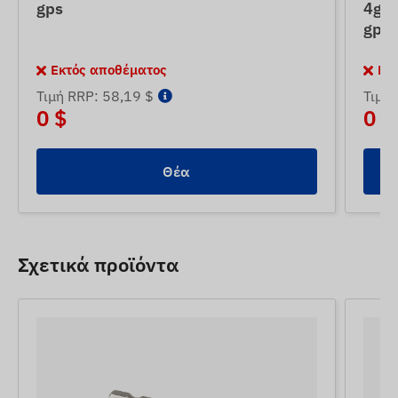
gps
4g l
gps
Εκτός αποθέματος
Εκ
Τιμή RRP: 58,19 $
Τιμή
0 $
0 $
Θέα
Σχετικά προϊόντα