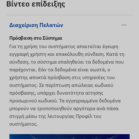
Βίντεο επίδειξης
των εικόνων που εμφανίζονται στον ιστότοπο.
Ωστόσο, παρακαλούμε σημειώστε ότι ο
κατασκευαστής διατηρεί το δικαίωμα να
Διαχείριση Πελατών
τροποποιήσει τις προδιαγραφές του προϊόντος ή
τη συσκευασία χωρίς προηγούμενη ειδοποίηση.
Πρόσβαση στο Σύστημα
Για τον λόγο αυτό, η πραγματική εμφάνιση των
Για τη χρήση του συστήματος απαιτείται έγκυρη
προϊόντων ενδέχεται να διαφέρει ελαφρώς από
εγγραφή χρήστη και επακόλουθη σύνδεση. Κατά τη
τις εικόνες που εμφανίζονται. Διατηρούμε το
σύνδεση, το σύστημα επαληθεύει τα δεδομένα που
δικαίωμα για αλλαγές από τον κατασκευαστή
παρέχονται. Εάν τα δεδομένα είναι σωστά, ο
σχετικά με πιθανές αποκλίσεις.
χρήστης αποκτά πρόσβαση στις υπηρεσίες του
συστήματος. Σε περίπτωση απώλειας κωδικού
πρόσβασης, υπάρχει δυνατότητα αίτησης
προσωρινού κωδικού. Τα εγγεγραμμένα δεδομένα
μπορούν να τροποποιηθούν αργότερα ανά πάσα
στιγμή μέσω της λειτουργίας Προφίλ του
συστήματος.