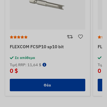
FLEXCOM FCSP10 sp10 bit
FLEX
Σε απόθεμα
Σε
Τιμή RRP: 11,64 $
Τιμή 
0 $
0 $
Θέα