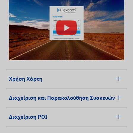
Χρήση Χάρτη
Διαχείριση και Παρακολούθηση Συσκευών
Διαχείριση POI