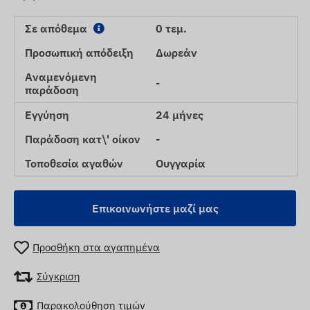
Σε απόθεμα
0 τεμ.
Προσωπική απόδειξη
Δωρεάν
Αναμενόμενη
-
παράδοση
Εγγύηση
24 μήνες
Παράδοση κατ\' οίκον
-
Τοποθεσία αγαθών
Ουγγαρία
Επικοινωνήστε μαζί μας
Προσθήκη στα αγαπημένα
Σύγκριση
Παρακολούθηση τιμών