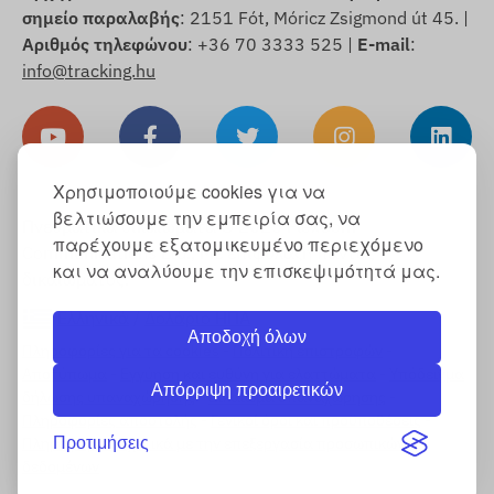
σημείο παραλαβής
: 2151 Fót, Móricz Zsigmond út 45. |
Αριθμός τηλεφώνου
: +36 70 3333 525 |
E-mail
:
info@tracking.hu
Χρησιμοποιούμε cookies για να
βελτιώσουμε την εμπειρία σας, να
Πνευματικά δικαιώματα © 2025 FlexCom
παρέχουμε εξατομικευμένο περιεχόμενο
Communications Ltd., Με επιφύλαξη παντός
και να αναλύουμε την επισκεψιμότητά μας.
δικαιώματος.
Ελληνικά
/
Δολάριο ΗΠΑ
Αποδοχή όλων
Πληροφορίες για τα cookies
-
Πολιτική επιστροφών
-
Αποτύπωμα
-
Εγγύηση και ευθύνη για ελαττώματα
-
Υπόδειγμα
Απόρριψη προαιρετικών
δήλωσης υπαναχώρησης
-
Δικαίωμα υπαναχώρησης
-
Πληροφορίες αποστολής
-
Γενικοί όροι και προϋποθέσεις
-
Προτιμήσεις
Πληροφορίες σχετικά με την επεξεργασία προσωπικών
δεδομένων