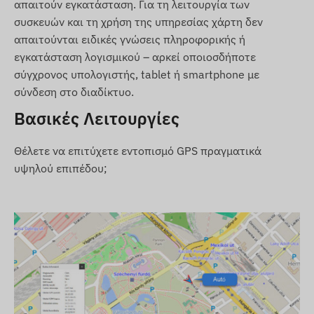
απαιτούν εγκατάσταση. Για τη λειτουργία των
Επικοινωνία μεταξύ της συσκευής και του
συσκευών και τη χρήση της υπηρεσίας χάρτη δεν
ιδιοκτήτη μέσω δικτύων GSM 2G,
απαιτούνται ειδικές γνώσεις πληροφορικής ή
χρησιμοποιώντας κάρτα micro SIM
εγκατάσταση λογισμικού – αρκεί οποιοσδήποτε
Ρυθμίσεις λειτουργίας και αιτήματα θέσης
σύγχρονος υπολογιστής, tablet ή smartphone με
μέσω λογισμικού
σύνδεση στο διαδίκτυο.
Επιλογή χρόνου μέτρησης θέσης (ελάχιστο 10
Βασικές Λειτουργίες
δευτερόλεπτα)
Ρυθμίσεις ειδοποιήσεων push, email και SMS
Θέλετε να επιτύχετε εντοπισμό GPS πραγματικά
Ενεργοποίηση κατά τη σύνδεση στο ρεύμα
υψηλού επιπέδου;
Ανθεκτικό, ανθεκτικό στις πτώσεις, περίβλημα
(IP65)
Ενσωματωμένος επιταχυνσιόμετρος,
γυροσκόπιο
Εσωτερική μπαταρία με 30 ημέρες αναμονής
Εσωτερική, υψηλής ευαισθησίας κεραία GNSS
LED ενδείξεις για έλεγχο λειτουργίας