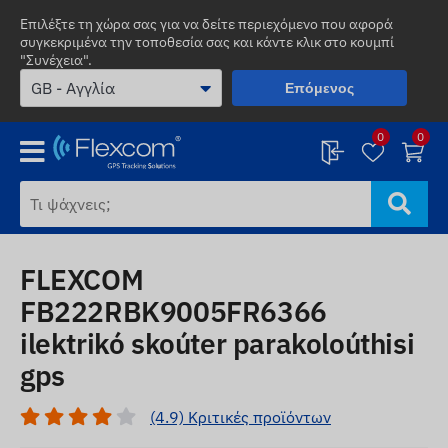
Επιλέξτε τη χώρα σας για να δείτε περιεχόμενο που αφορά
συγκεκριμένα την τοποθεσία σας και κάντε κλικ στο κουμπί
"Συνέχεια".
Επόμενος
0
0
FLEXCOM
FB222RBK9005FR6366
ilektrikó skoúter parakoloúthisi
gps
(4.9) Κριτικές προϊόντων