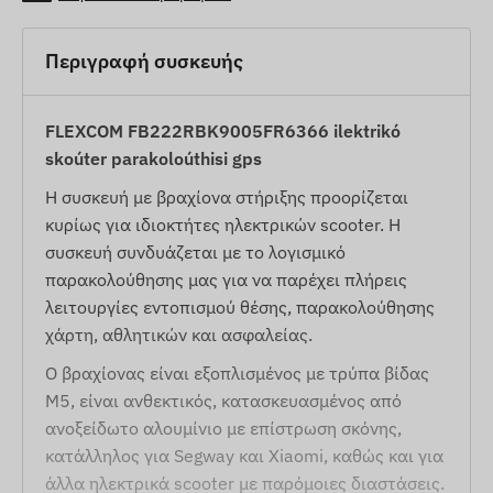
Περιγραφή συσκευής
FLEXCOM FB222RBK9005FR6366 ilektrikó
skoúter parakoloúthisi gps
Η συσκευή με βραχίονα στήριξης προορίζεται
κυρίως για ιδιοκτήτες ηλεκτρικών scooter. Η
συσκευή συνδυάζεται με το λογισμικό
παρακολούθησης μας για να παρέχει πλήρεις
λειτουργίες εντοπισμού θέσης, παρακολούθησης
χάρτη, αθλητικών και ασφαλείας.
Ο βραχίονας είναι εξοπλισμένος με τρύπα βίδας
M5, είναι ανθεκτικός, κατασκευασμένος από
ανοξείδωτο αλουμίνιο με επίστρωση σκόνης,
κατάλληλος για Segway και Xiaomi, καθώς και για
άλλα ηλεκτρικά scooter με παρόμοιες διαστάσεις.