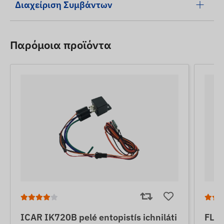
Διαχείριση Συμβάντων
Παρόμοια προϊόντα
ICAR IK720B pelé entopistís ichniláti
FLE